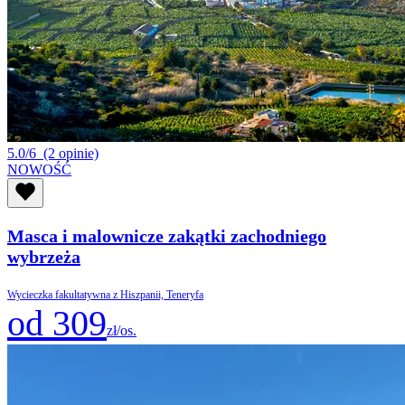
5.0/6
(2 opinie)
NOWOŚĆ
Masca i malownicze zakątki zachodniego
wybrzeża
Wycieczka fakultatywna z Hiszpanii, Teneryfa
od 309
zł/os.