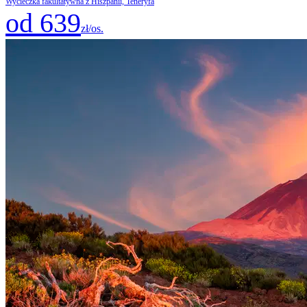
Wycieczka fakultatywna z Hiszpanii, Teneryfa
od 639
zł/os.