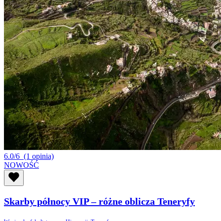
6.0/6
(1 opinia)
NOWOŚĆ
Skarby północy VIP – różne oblicza Teneryfy