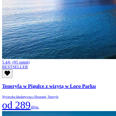
5.4/6
(95 opinii)
BESTSELLER
Teneryfa w Pigułce z wizytą w Loro Parku
Wycieczka fakultatywna z Hiszpanii, Teneryfa
od 289
zł/os.