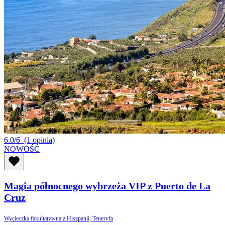
6.0/6
(1 opinia)
NOWOŚĆ
Magia północnego wybrzeża VIP z Puerto de La
Cruz
Wycieczka fakultatywna z Hiszpanii, Teneryfa