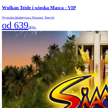
Wulkan Teide i wioska Masca - VIP
Wycieczka fakultatywna z Hiszpanii, Teneryfa
od 639
zł/os.