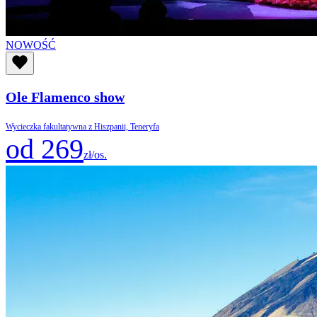
NOWOŚĆ
Ole Flamenco show
Wycieczka fakultatywna z Hiszpanii, Teneryfa
od 269
zł/os.