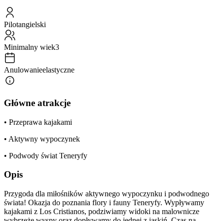
Pilot
angielski
Minimalny wiek
3
Anulowanie
elastyczne
Główne atrakcje
• Przeprawa kajakami
• Aktywny wypoczynek
• Podwody świat Teneryfy
Opis
Przygoda dla miłośników aktywnego wypoczynku i podwodnego
świata! Okazja do poznania flory i fauny Teneryfy. Wypływamy
kajakami z Los Cristianos, podziwiamy widoki na malownicze
wybrzeże wyspy oraz dopływamy do jednej z jaskiń. Czas na