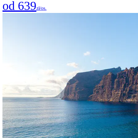
od 639
zł/os.