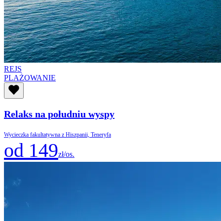
REJS
PLAŻOWANIE
Relaks na południu wyspy
Wycieczka fakultatywna z Hiszpanii, Teneryfa
od 149
zł/os.