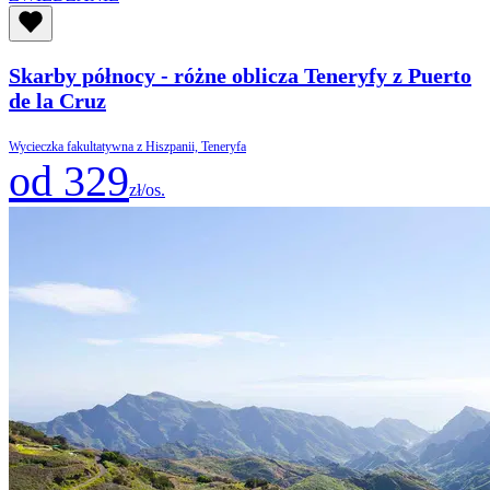
Skarby północy - różne oblicza Teneryfy z Puerto
de la Cruz
Wycieczka fakultatywna z Hiszpanii, Teneryfa
od 329
zł/os.