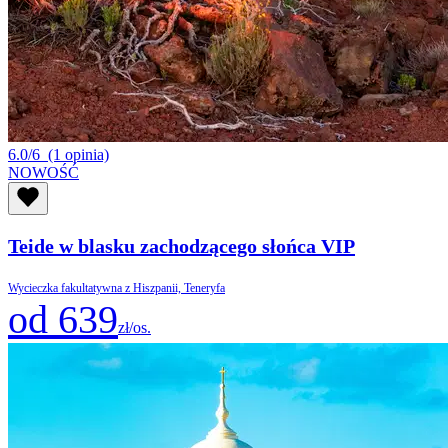
6.0/6
(1 opinia)
NOWOŚĆ
Teide w blasku zachodzącego słońca VIP
Wycieczka fakultatywna z Hiszpanii, Teneryfa
od 639
zł/os.