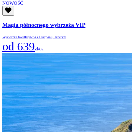
NOWOŚĆ
Magia północnego wybrzeża VIP
Wycieczka fakultatywna z Hiszpanii, Teneryfa
od 639
zł/os.