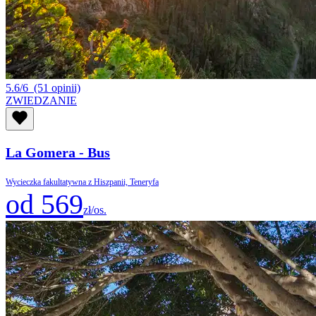
5.6/6
(51 opinii)
ZWIEDZANIE
La Gomera - Bus
Wycieczka fakultatywna z Hiszpanii, Teneryfa
od 569
zł/os.