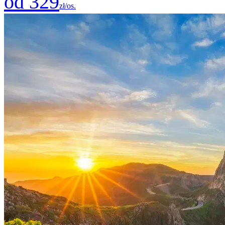
od 329
zł/os.