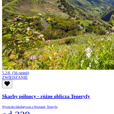
5.2/6
(56 opinii)
ZWIEDZANIE
Skarby północy - różne oblicza Teneryfy
Wycieczka fakultatywna z Hiszpanii, Teneryfa