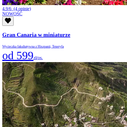
4.9/6
(4 opinie)
NOWOŚĆ
Gran Canaria w miniaturze
Wycieczka fakultatywna z Hiszpanii, Teneryfa
od 599
zł/os.