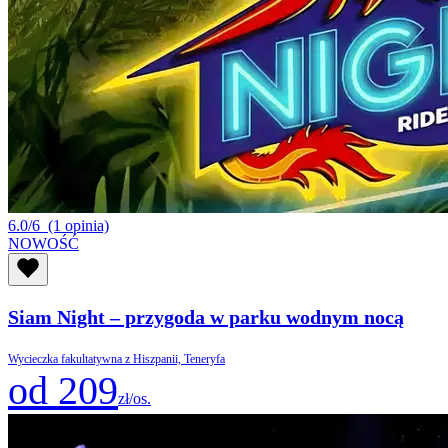
6.0/6
(1 opinia)
NOWOŚĆ
Siam Night – przygoda w parku wodnym nocą
Wycieczka fakultatywna z Hiszpanii, Teneryfa
od 209
zł/os.