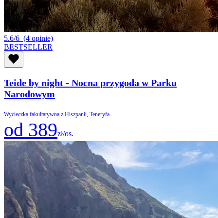
5.6/6
(4 opinie)
BESTSELLER
Teide by night - Nocna przygoda w Parku
Narodowym
Wycieczka fakultatywna z Hiszpanii, Teneryfa
od 389
zł/os.