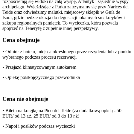
rozpościerają się widoki na całą wyspę, Atlantyk i sąsiednie wyspy
archipelagu. Wyjeżdżając z Parku zatrzymamy się przy Narices del
Teide oraz odwiedzimy malutki, miejscowy sklepik w Guía de
Isora, gdzie będzie okazja do degustacji lokalnych smakołyków i
zakupu regionalnych pamiątek. To wycieczka, która pozwala
spojrzeć na Teneryfę z zupełnie innej perspektywy.
Cena obejmuje
• Odbiór z hotelu, miejsca określonego przez rezydenta lub z punktu
wybranego podczas procesu rezerwacji
• Przejazd klimatyzowanym autokarem
• Opiekę polskojęzycznego przewodnika
Cena nie obejmuje
• Biletu na kolejkę na Pico del Teide (za dodatkową opłatą - 50
EUR/ od 13 r.ż, 25 EUR/ od 3 do 13 r.ż)
• Napoi i posiłków podczas wycieczki