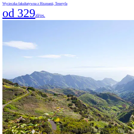
Wycieczka fakultatywna z Hiszpanii, Teneryfa
od 329
zł/os.