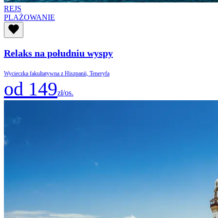
REJS
PLAŻOWANIE
Relaks na południu wyspy
Wycieczka fakultatywna z Hiszpanii, Teneryfa
od 149
zł/os.