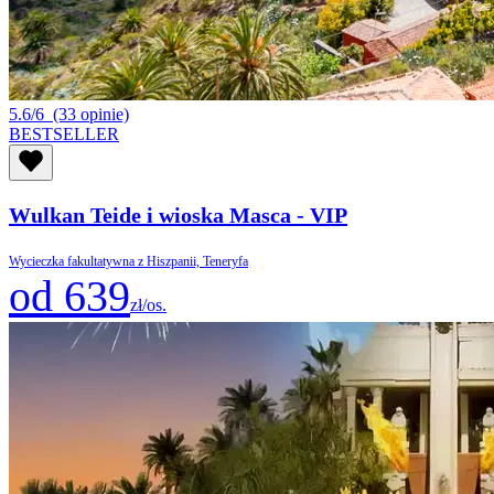
5.6/6
(33 opinie)
BESTSELLER
Wulkan Teide i wioska Masca - VIP
Wycieczka fakultatywna z Hiszpanii, Teneryfa
od 639
zł/os.