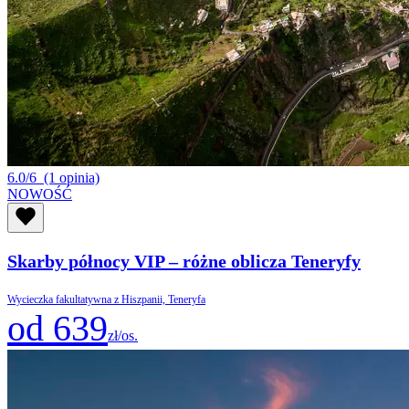
6.0/6
(1 opinia)
NOWOŚĆ
Skarby północy VIP – różne oblicza Teneryfy
Wycieczka fakultatywna z Hiszpanii, Teneryfa
od 639
zł/os.