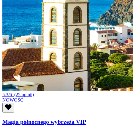
5.3/6
(25 opinii)
NOWOŚĆ
Magia północnego wybrzeża VIP