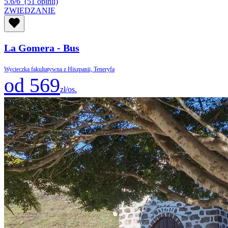
5.6/6
(51 opinii)
ZWIEDZANIE
La Gomera - Bus
Wycieczka fakultatywna z Hiszpanii, Teneryfa
od 569
zł/os.