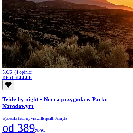
5.6/6
(4 opinie)
BESTSELLER
Teide by night - Nocna przygoda w Parku
Narodowym
Wycieczka fakultatywna z Hiszpanii, Teneryfa
od 389
zł/os.