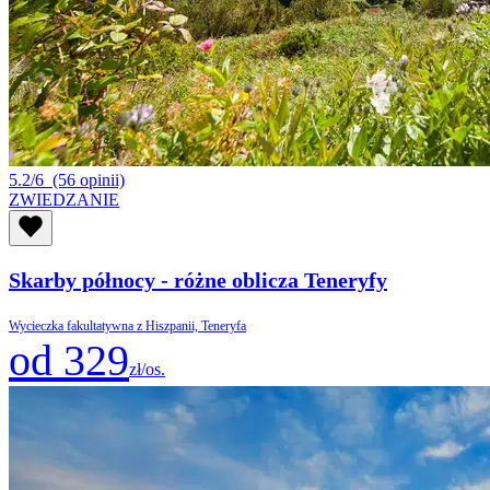
5.2/6
(56 opinii)
ZWIEDZANIE
Skarby północy - różne oblicza Teneryfy
Wycieczka fakultatywna z Hiszpanii, Teneryfa
od 329
zł/os.