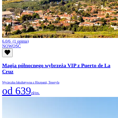
6.0/6
(1 opinia)
NOWOŚĆ
Magia północnego wybrzeża VIP z Puerto de La
Cruz
Wycieczka fakultatywna z Hiszpanii, Teneryfa
od 639
zł/os.