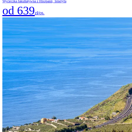
Wycieczka fakultatywna z Hiszpanii, Teneryfa
od 639
zł/os.