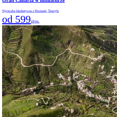
Wycieczka fakultatywna z Hiszpanii, Teneryfa
od 599
zł/os.