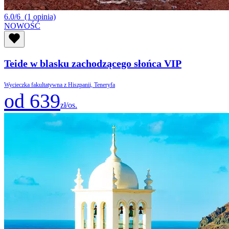
6.0/6
(1 opinia)
NOWOŚĆ
Teide w blasku zachodzącego słońca VIP
Wycieczka fakultatywna z Hiszpanii, Teneryfa
od 639
zł/os.