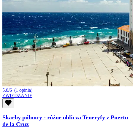
5.0/6
(1 opinia)
ZWIEDZANIE
Skarby północy - różne oblicza Teneryfy z Puerto
de la Cruz