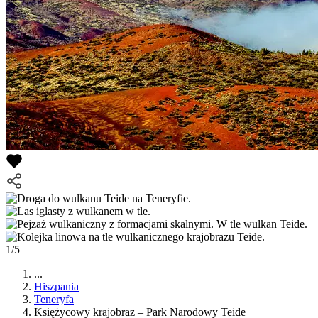
1/5
...
Hiszpania
Teneryfa
Księżycowy krajobraz – Park Narodowy Teide