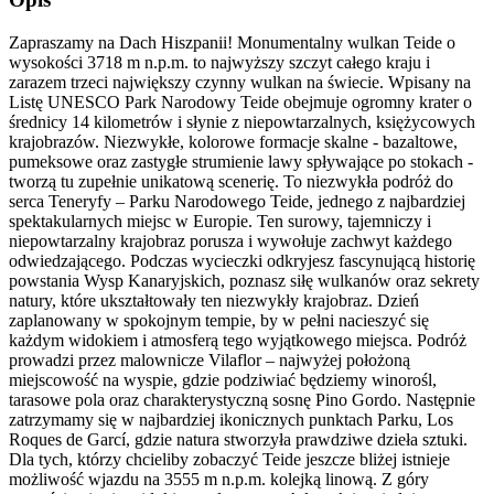
Zapraszamy na Dach Hiszpanii! Monumentalny wulkan Teide o
wysokości 3718 m n.p.m. to najwyższy szczyt całego kraju i
zarazem trzeci największy czynny wulkan na świecie. Wpisany na
Listę UNESCO Park Narodowy Teide obejmuje ogromny krater o
średnicy 14 kilometrów i słynie z niepowtarzalnych, księżycowych
krajobrazów. Niezwykłe, kolorowe formacje skalne - bazaltowe,
pumeksowe oraz zastygłe strumienie lawy spływające po stokach -
tworzą tu zupełnie unikatową scenerię. To niezwykła podróż do
serca Teneryfy – Parku Narodowego Teide, jednego z najbardziej
spektakularnych miejsc w Europie. Ten surowy, tajemniczy i
niepowtarzalny krajobraz porusza i wywołuje zachwyt każdego
odwiedzającego. Podczas wycieczki odkryjesz fascynującą historię
powstania Wysp Kanaryjskich, poznasz siłę wulkanów oraz sekrety
natury, które ukształtowały ten niezwykły krajobraz. Dzień
zaplanowany w spokojnym tempie, by w pełni nacieszyć się
każdym widokiem i atmosferą tego wyjątkowego miejsca. Podróż
prowadzi przez malownicze Vilaflor – najwyżej położoną
miejscowość na wyspie, gdzie podziwiać będziemy winorośl,
tarasowe pola oraz charakterystyczną sosnę Pino Gordo. Następnie
zatrzymamy się w najbardziej ikonicznych punktach Parku, Los
Roques de Garcí, gdzie natura stworzyła prawdziwe dzieła sztuki.
Dla tych, którzy chcieliby zobaczyć Teide jeszcze bliżej istnieje
możliwość wjazdu na 3555 m n.p.m. kolejką linową. Z góry