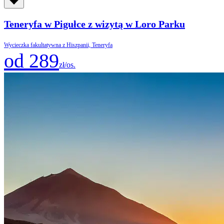
Teneryfa w Pigułce z wizytą w Loro Parku
Wycieczka fakultatywna z Hiszpanii, Teneryfa
od 289
zł/os.