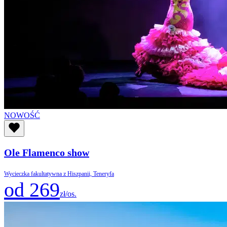
NOWOŚĆ
Ole Flamenco show
Wycieczka fakultatywna z Hiszpanii, Teneryfa
od 269
zł/os.