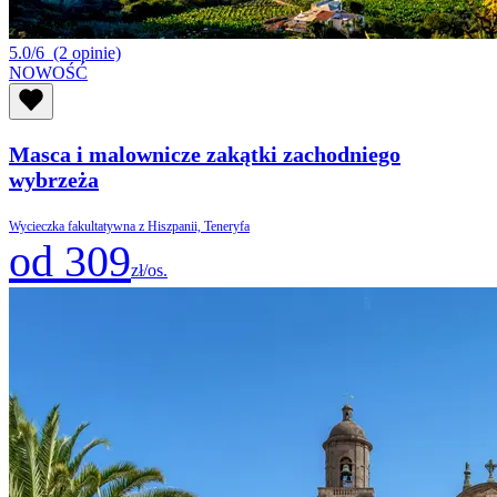
5.0/6
(2 opinie)
NOWOŚĆ
Masca i malownicze zakątki zachodniego
wybrzeża
Wycieczka fakultatywna z Hiszpanii, Teneryfa
od 309
zł/os.