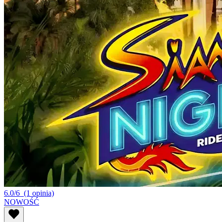
6.0/6
(1 opinia)
NOWOŚĆ