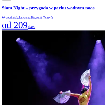
Siam Night – przygoda w parku wodnym nocą
Wycieczka fakultatywna z Hiszpanii, Teneryfa
od 209
zł/os.