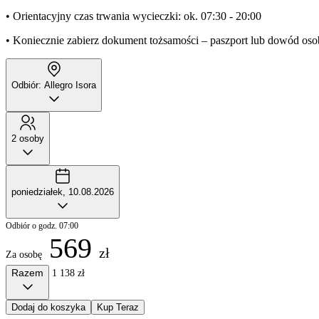
• Orientacyjny czas trwania wycieczki: ok. 07:30 - 20:00
• Koniecznie zabierz dokument tożsamości – paszport lub dowód oso
Odbiór: Allegro Isora
2 osoby
poniedziałek, 10.08.2026
Odbiór o godz. 07:00
569
zł
Za osobę
Razem
1 138 zł
Dodaj do koszyka
Kup Teraz