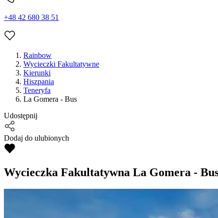
+48 42 680 38 51
Rainbow
Wycieczki Fakultatywne
Kierunki
Hiszpania
Teneryfa
La Gomera - Bus
Udostępnij
Dodaj do ulubionych
Wycieczka Fakultatywna
La Gomera - Bu