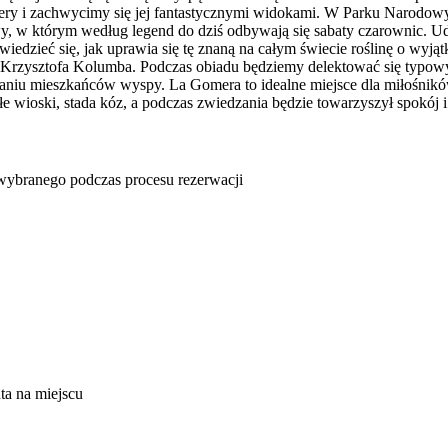
mery i zachwycimy się jej fantastycznymi widokami. W Parku Narodo
, w którym według legend do dziś odbywają się sabaty czarownic. Uda
edzieć się, jak uprawia się tę znaną na całym świecie roślinę o wyj
dom Krzysztofa Kolumba. Podczas obiadu będziemy delektować się typo
u mieszkańców wyspy. La Gomera to idealne miejsce dla miłośników n
e wioski, stada kóz, a podczas zwiedzania będzie towarzyszył spokój 
u wybranego podczas procesu rezerwacji
nta na miejscu