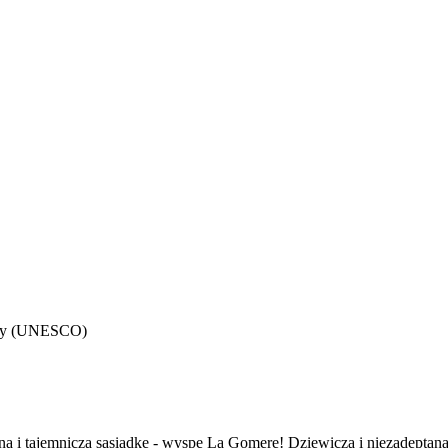
nowy (UNESCO)
lną i tajemniczą sąsiadkę - wyspę La Gomerę! Dziewicza i niezadeptan