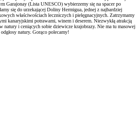
wym Garajonay (Lista UNESCO) wybierzemy się na spacer po
my się do urzekającej Doliny Hermigua, jednej z najbardziej
ątkowych właściwościach leczniczych i pielęgnacyjnych. Zatrzymamy
wymi kanaryjskimi potrawami, winem i deserem. Niezwykłą atrakcją
atury i ceniących sobie dziewicze krajobrazy. Nie ma tu masowej
i odgłosy natury. Gorąco polecamy!