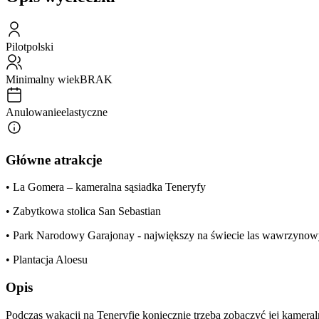
Pilot
polski
Minimalny wiek
BRAK
Anulowanie
elastyczne
Główne atrakcje
• La Gomera – kameralna sąsiadka Teneryfy
• Zabytkowa stolica San Sebastian
• Park Narodowy Garajonay - największy na świecie las wawrzy
• Plantacja Aloesu
Opis
Podczas wakacji na Teneryfie koniecznie trzeba zobaczyć jej kamera