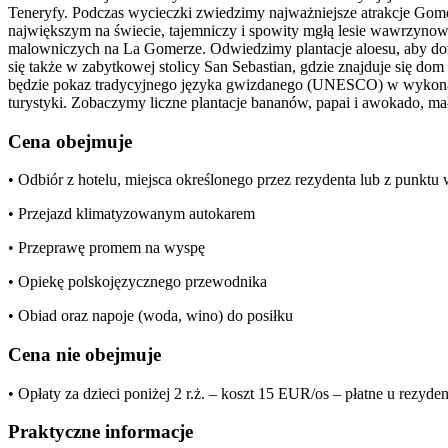
Teneryfy. Podczas wycieczki zwiedzimy najważniejsze atrakcje Go
największym na świecie, tajemniczy i spowity mgłą lesie wawrzynowy
malowniczych na La Gomerze. Odwiedzimy plantacje aloesu, aby dowi
się także w zabytkowej stolicy San Sebastian, gdzie znajduje się 
będzie pokaz tradycyjnego języka gwizdanego (UNESCO) w wykonani
turystyki. Zobaczymy liczne plantacje bananów, papai i awokado, mał
Cena obejmuje
• Odbiór z hotelu, miejsca określonego przez rezydenta lub z punkt
• Przejazd klimatyzowanym autokarem
• Przeprawę promem na wyspę
• Opiekę polskojęzycznego przewodnika
• Obiad oraz napoje (woda, wino) do posiłku
Cena nie obejmuje
• Opłaty za dzieci poniżej 2 r.ż. – koszt 15 EUR/os – płatne u rezyde
Praktyczne informacje