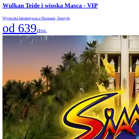
Wulkan Teide i wioska Masca - VIP
Wycieczka fakultatywna z Hiszpanii, Teneryfa
od 639
zł/os.