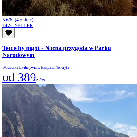
5.6/6
(4 opinie)
BESTSELLER
Teide by night - Nocna przygoda w Parku
Narodowym
Wycieczka fakultatywna z Hiszpanii, Teneryfa
od 389
zł/os.