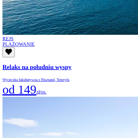
REJS
PLAŻOWANIE
Relaks na południu wyspy
Wycieczka fakultatywna z Hiszpanii, Teneryfa
od 149
zł/os.