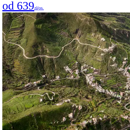
od 639
zł/os.