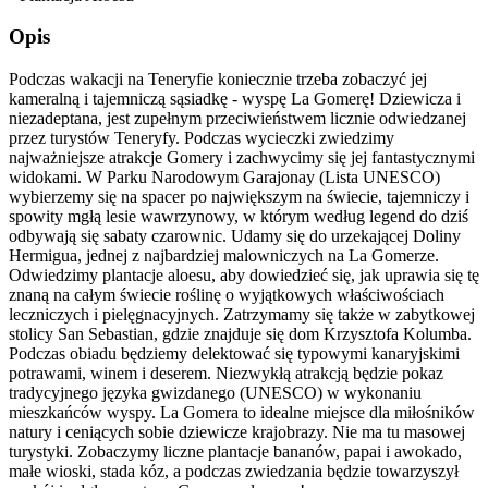
Opis
Podczas wakacji na Teneryfie koniecznie trzeba zobaczyć jej
kameralną i tajemniczą sąsiadkę - wyspę La Gomerę! Dziewicza i
niezadeptana, jest zupełnym przeciwieństwem licznie odwiedzanej
przez turystów Teneryfy. Podczas wycieczki zwiedzimy
najważniejsze atrakcje Gomery i zachwycimy się jej fantastycznymi
widokami. W Parku Narodowym Garajonay (Lista UNESCO)
wybierzemy się na spacer po największym na świecie, tajemniczy i
spowity mgłą lesie wawrzynowy, w którym według legend do dziś
odbywają się sabaty czarownic. Udamy się do urzekającej Doliny
Hermigua, jednej z najbardziej malowniczych na La Gomerze.
Odwiedzimy plantacje aloesu, aby dowiedzieć się, jak uprawia się tę
znaną na całym świecie roślinę o wyjątkowych właściwościach
leczniczych i pielęgnacyjnych. Zatrzymamy się także w zabytkowej
stolicy San Sebastian, gdzie znajduje się dom Krzysztofa Kolumba.
Podczas obiadu będziemy delektować się typowymi kanaryjskimi
potrawami, winem i deserem. Niezwykłą atrakcją będzie pokaz
tradycyjnego języka gwizdanego (UNESCO) w wykonaniu
mieszkańców wyspy. La Gomera to idealne miejsce dla miłośników
natury i ceniących sobie dziewicze krajobrazy. Nie ma tu masowej
turystyki. Zobaczymy liczne plantacje bananów, papai i awokado,
małe wioski, stada kóz, a podczas zwiedzania będzie towarzyszył