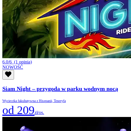
6.0/6
(1 opinia)
NOWOŚĆ
Siam Night – przygoda w parku wodnym nocą
Wycieczka fakultatywna z Hiszpanii, Teneryfa
od 209
zł/os.