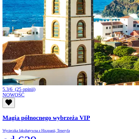
5.3/6
(25 opinii)
NOWOŚĆ
Magia północnego wybrzeża VIP
Wycieczka fakultatywna z Hiszpanii, Teneryfa