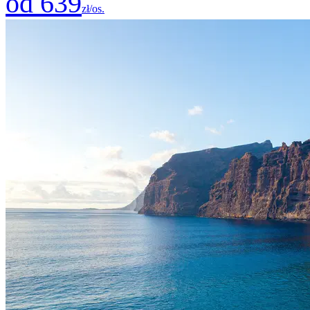
od 639
zł/os.