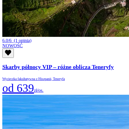
6.0/6
(1 opinia)
NOWOŚĆ
Skarby północy VIP – różne oblicza Teneryfy
Wycieczka fakultatywna z Hiszpanii, Teneryfa
od 639
zł/os.