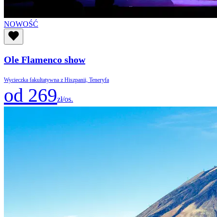
NOWOŚĆ
Ole Flamenco show
Wycieczka fakultatywna z Hiszpanii, Teneryfa
od 269
zł/os.