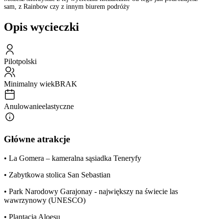
sam, z Rainbow czy z innym biurem podróży
Opis wycieczki
Pilot
polski
Minimalny wiek
BRAK
Anulowanie
elastyczne
Główne atrakcje
• La Gomera – kameralna sąsiadka Teneryfy
• Zabytkowa stolica San Sebastian
• Park Narodowy Garajonay - największy na świecie las
wawrzynowy (UNESCO)
• Plantacja Aloesu