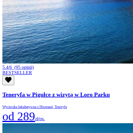
5.4/6
(95 opinii)
BESTSELLER
Teneryfa w Pigułce z wizytą w Loro Parku
Wycieczka fakultatywna z Hiszpanii, Teneryfa
od 289
zł/os.