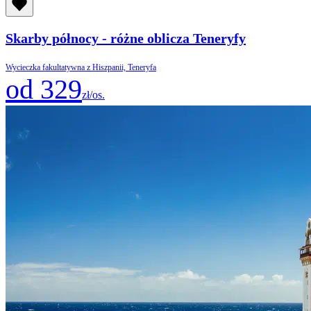
Skarby północy - różne oblicza Teneryfy
Wycieczka fakultatywna z Hiszpanii, Teneryfa
od 329
zł/os.