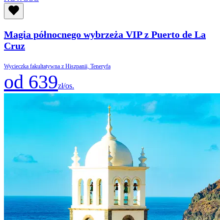
Magia północnego wybrzeża VIP z Puerto de La
Cruz
Wycieczka fakultatywna z Hiszpanii, Teneryfa
od 639
zł/os.