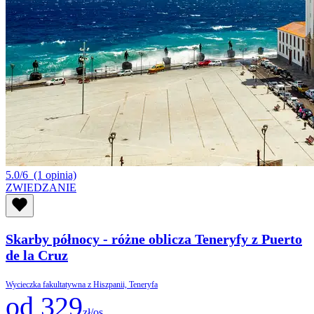
5.0/6
(1 opinia)
ZWIEDZANIE
Skarby północy - różne oblicza Teneryfy z Puerto
de la Cruz
Wycieczka fakultatywna z Hiszpanii, Teneryfa
od 329
zł/os.