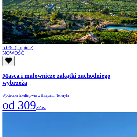
5.0/6
(2 opinie)
NOWOŚĆ
Masca i malownicze zakątki zachodniego
wybrzeża
Wycieczka fakultatywna z Hiszpanii, Teneryfa
od 309
zł/os.