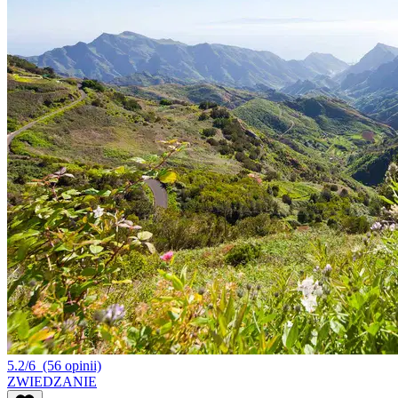
5.2/6
(56 opinii)
ZWIEDZANIE