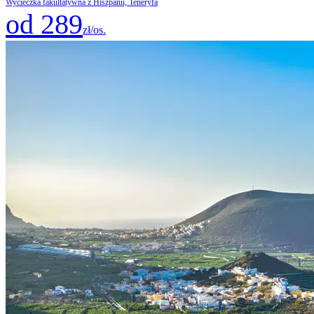
Wycieczka fakultatywna z Hiszpanii, Teneryfa
od 289
zł/os.