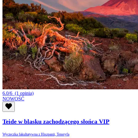
6.0/6
(1 opinia)
NOWOŚĆ
Teide w blasku zachodzącego słońca VIP
Wycieczka fakultatywna z Hiszpanii, Teneryfa