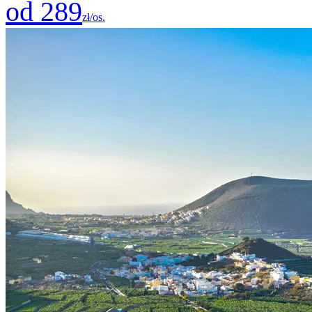
od 289
zł/os.