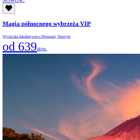
NOWOŚĆ
Magia północnego wybrzeża VIP
Wycieczka fakultatywna z Hiszpanii, Teneryfa
od 639
zł/os.