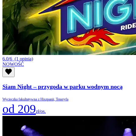
6.0/6
(1 opinia)
NOWOŚĆ
Siam Night – przygoda w parku wodnym nocą
Wycieczka fakultatywna z Hiszpanii, Teneryfa
od 209
zł/os.