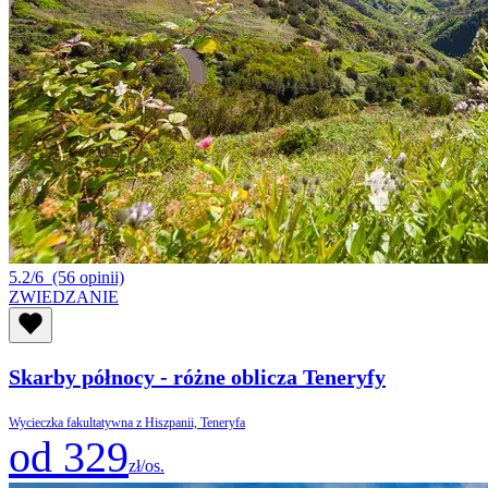
5.2/6
(56 opinii)
ZWIEDZANIE
Skarby północy - różne oblicza Teneryfy
Wycieczka fakultatywna z Hiszpanii, Teneryfa
od 329
zł/os.