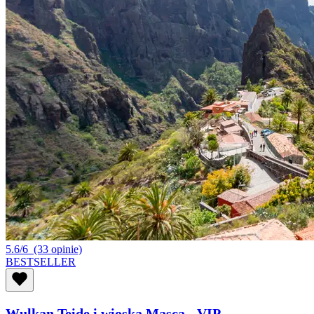
5.6/6
(33 opinie)
BESTSELLER
Wulkan Teide i wioska Masca - VIP