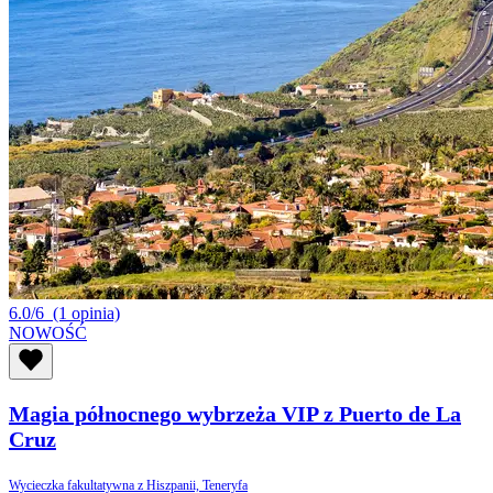
6.0/6
(1 opinia)
NOWOŚĆ
Magia północnego wybrzeża VIP z Puerto de La
Cruz
Wycieczka fakultatywna z Hiszpanii, Teneryfa