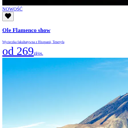
NOWOŚĆ
Ole Flamenco show
Wycieczka fakultatywna z Hiszpanii, Teneryfa
od 269
zł/os.