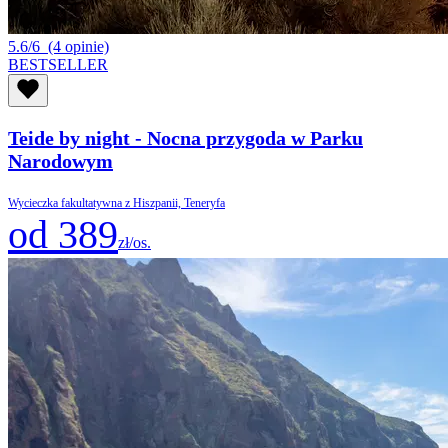
5.6/6
(4 opinie)
BESTSELLER
Teide by night - Nocna przygoda w Parku
Narodowym
Wycieczka fakultatywna z Hiszpanii, Teneryfa
od 389
zł/os.