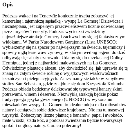
Opis
Podczas wakacji na Teneryfie koniecznie trzeba zobaczyć jej
kameralną i tajemniczą sąsiadkę - wyspę La Gomerę! Dziewicza i
niezadeptana, jest zupełnym przeciwieństwem licznie odwiedzanej
przez turystów Teneryfy. Podczas wycieczki zwiedzimy
najważniejsze atrakcje Gomery i zachwycimy się jej fantastycznymi
widokami. W Parku Narodowym Garajonay (Lista UNESCO)
wybierzemy się na spacer po największym na świecie, tajemniczy i
spowity mgłą lesie wawrzynowy, w którym według legend do dziś
odbywają się sabaty czarownic. Udamy się do urzekającej Doliny
Hermigua, jednej z najbardziej malowniczych na La Gomerze.
Odwiedzimy plantacje aloesu, aby dowiedzieć się, jak uprawia się tę
znaną na całym świecie roślinę o wyjątkowych właściwościach
leczniczych i pielęgnacyjnych. Zatrzymamy się także w zabytkowej
stolicy San Sebastian, gdzie znajduje się dom Krzysztofa Kolumba.
Podczas obiadu będziemy delektować się typowymi kanaryjskimi
potrawami, winem i deserem. Niezwykłą atrakcją będzie pokaz
tradycyjnego języka gwizdanego (UNESCO) w wykonaniu
mieszkańców wyspy. La Gomera to idealne miejsce dla miłośników
natury i ceniących sobie dziewicze krajobrazy. Nie ma tu masowej
turystyki. Zobaczymy liczne plantacje bananów, papai i awokado,
małe wioski, stada kóz, a podczas zwiedzania będzie towarzyszył
spokój i odgłosy natury. Gorąco polecamy!