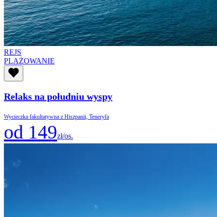
REJS
PLAŻOWANIE
Relaks na południu wyspy
Wycieczka fakultatywna z Hiszpanii, Teneryfa
od 149
zł/os.