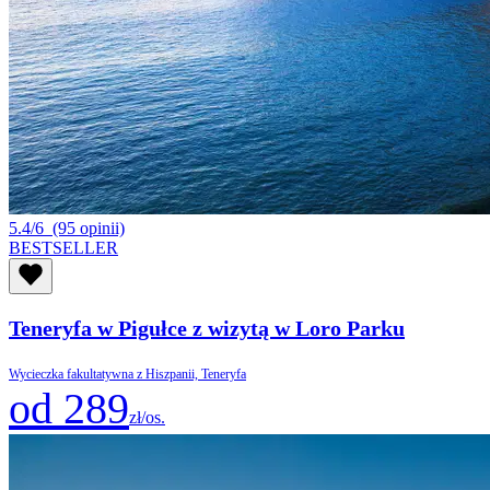
5.4/6
(95 opinii)
BESTSELLER
Teneryfa w Pigułce z wizytą w Loro Parku
Wycieczka fakultatywna z Hiszpanii, Teneryfa
od 289
zł/os.