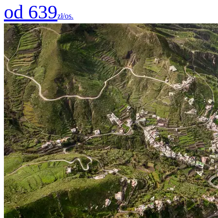
od 639
zł/os.