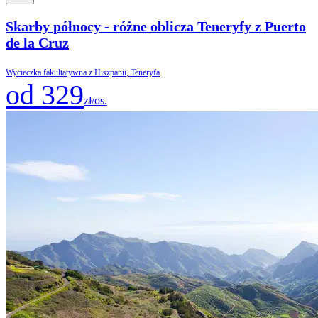
Skarby północy - różne oblicza Teneryfy z Puerto
de la Cruz
Wycieczka fakultatywna z Hiszpanii, Teneryfa
od 329
zł/os.