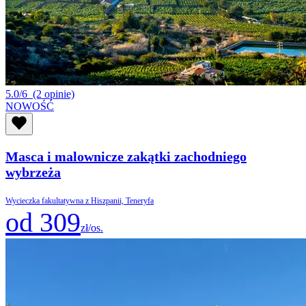
5.0/6
(2 opinie)
NOWOŚĆ
Masca i malownicze zakątki zachodniego
wybrzeża
Wycieczka fakultatywna z Hiszpanii, Teneryfa
od 309
zł/os.