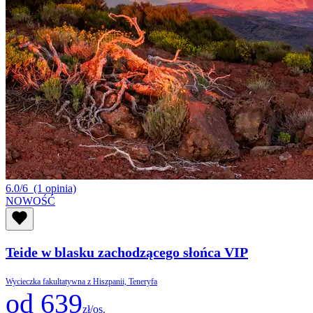
6.0/6
(1 opinia)
NOWOŚĆ
Teide w blasku zachodzącego słońca VIP
Wycieczka fakultatywna z Hiszpanii, Teneryfa
od 639
zł/os.