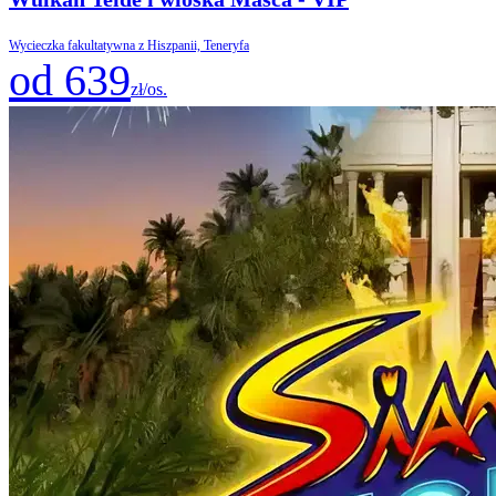
Wycieczka fakultatywna z Hiszpanii, Teneryfa
od 639
zł/os.