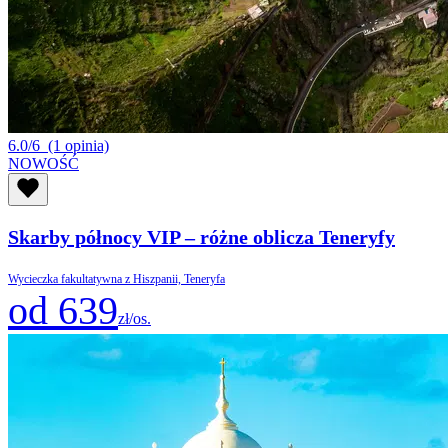
6.0/6
(1 opinia)
NOWOŚĆ
Skarby północy VIP – różne oblicza Teneryfy
Wycieczka fakultatywna z Hiszpanii, Teneryfa
od 639
zł/os.