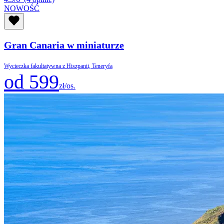
NOWOŚĆ
Gran Canaria w miniaturze
Wycieczka fakultatywna z Hiszpanii, Teneryfa
od 599
zł/os.