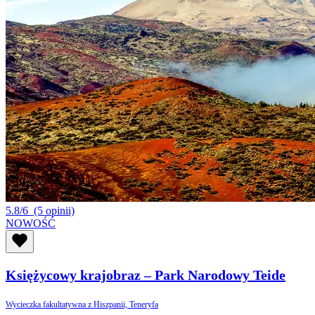
5.8/6
(5 opinii)
NOWOŚĆ
Księżycowy krajobraz – Park Narodowy Teide
Wycieczka fakultatywna z Hiszpanii, Teneryfa