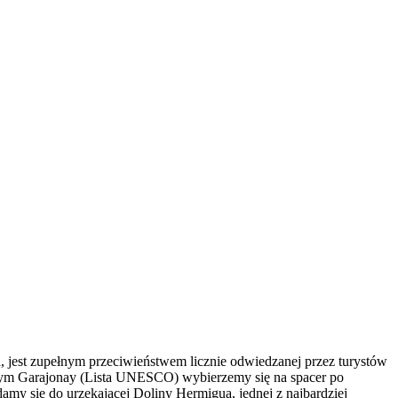
a, jest zupełnym przeciwieństwem licznie odwiedzanej przez turystów
wym Garajonay (Lista UNESCO) wybierzemy się na spacer po
my się do urzekającej Doliny Hermigua, jednej z najbardziej