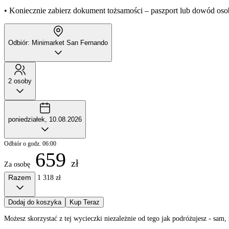
• Koniecznie zabierz dokument tożsamości – paszport lub dowód oso
Odbiór: Minimarket San Fernando
2 osoby
poniedziałek, 10.08.2026
Odbiór o godz. 06:00
659
zł
Za osobę
Razem
1 318 zł
Dodaj do koszyka
Kup Teraz
Możesz skorzystać z tej wycieczki niezależnie od tego jak podróżujesz - sa