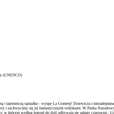
nowy (UNESCO)
lną i tajemniczą sąsiadkę - wyspę La Gomerę! Dziewicza i niezadeptan
mery i zachwycimy się jej fantastycznymi widokami. W Parku Narodo
, w którym według legend do dziś odbywają się sabaty czarownic. Uda