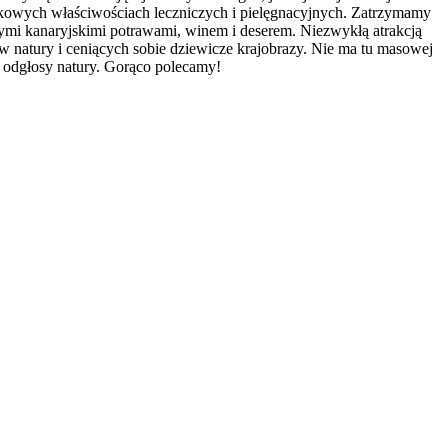
ątkowych właściwościach leczniczych i pielęgnacyjnych. Zatrzymamy
wymi kanaryjskimi potrawami, winem i deserem. Niezwykłą atrakcją
atury i ceniących sobie dziewicze krajobrazy. Nie ma tu masowej
i odgłosy natury. Gorąco polecamy!