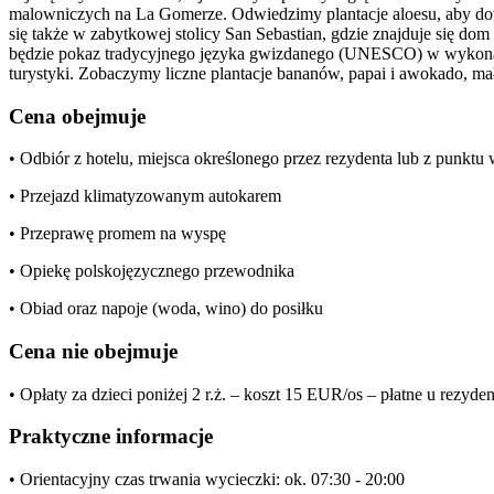
malowniczych na La Gomerze. Odwiedzimy plantacje aloesu, aby dowi
się także w zabytkowej stolicy San Sebastian, gdzie znajduje się 
będzie pokaz tradycyjnego języka gwizdanego (UNESCO) w wykonani
turystyki. Zobaczymy liczne plantacje bananów, papai i awokado, mał
Cena obejmuje
• Odbiór z hotelu, miejsca określonego przez rezydenta lub z punkt
• Przejazd klimatyzowanym autokarem
• Przeprawę promem na wyspę
• Opiekę polskojęzycznego przewodnika
• Obiad oraz napoje (woda, wino) do posiłku
Cena nie obejmuje
• Opłaty za dzieci poniżej 2 r.ż. – koszt 15 EUR/os – płatne u rezyde
Praktyczne informacje
• Orientacyjny czas trwania wycieczki: ok. 07:30 - 20:00