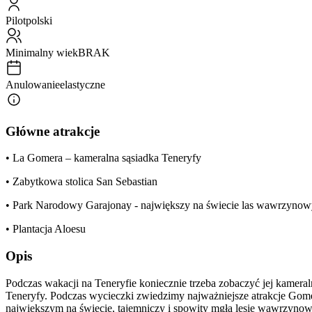
Pilot
polski
Minimalny wiek
BRAK
Anulowanie
elastyczne
Główne atrakcje
• La Gomera – kameralna sąsiadka Teneryfy
• Zabytkowa stolica San Sebastian
• Park Narodowy Garajonay - największy na świecie las wawrzy
• Plantacja Aloesu
Opis
Podczas wakacji na Teneryfie koniecznie trzeba zobaczyć jej kamera
Teneryfy. Podczas wycieczki zwiedzimy najważniejsze atrakcje Go
największym na świecie, tajemniczy i spowity mgłą lesie wawrzynowy