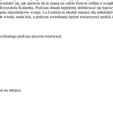
edzieć się, jak uprawia się tę znaną na całym świecie roślinę o wyj
dom Krzysztofa Kolumba. Podczas obiadu będziemy delektować się typo
u mieszkańców wyspy. La Gomera to idealne miejsce dla miłośników n
e wioski, stada kóz, a podczas zwiedzania będzie towarzyszył spokój 
u wybranego podczas procesu rezerwacji
nta na miejscu