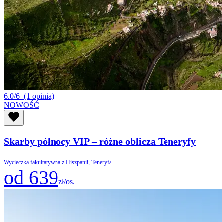
6.0/6
(1 opinia)
NOWOŚĆ
Skarby północy VIP – różne oblicza Teneryfy
Wycieczka fakultatywna z Hiszpanii, Teneryfa
od 639
zł/os.