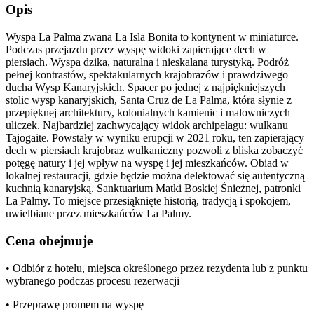
Opis
Wyspa La Palma zwana La Isla Bonita to kontynent w miniaturce.
Podczas przejazdu przez wyspę widoki zapierające dech w
piersiach. Wyspa dzika, naturalna i nieskalana turystyką. Podróż
pełnej kontrastów, spektakularnych krajobrazów i prawdziwego
ducha Wysp Kanaryjskich. Spacer po jednej z najpiękniejszych
stolic wysp kanaryjskich, Santa Cruz de La Palma, która słynie z
przepięknej architektury, kolonialnych kamienic i malowniczych
uliczek. Najbardziej zachwycający widok archipelagu: wulkanu
Tajogaite. Powstały w wyniku erupcji w 2021 roku, ten zapierający
dech w piersiach krajobraz wulkaniczny pozwoli z bliska zobaczyć
potęgę natury i jej wpływ na wyspę i jej mieszkańców. Obiad w
lokalnej restauracji, gdzie będzie można delektować się autentyczną
kuchnią kanaryjską. Sanktuarium Matki Boskiej Śnieżnej, patronki
La Palmy. To miejsce przesiąknięte historią, tradycją i spokojem,
uwielbiane przez mieszkańców La Palmy.
Cena obejmuje
• Odbiór z hotelu, miejsca określonego przez rezydenta lub z punktu
wybranego podczas procesu rezerwacji
• Przeprawę promem na wyspę