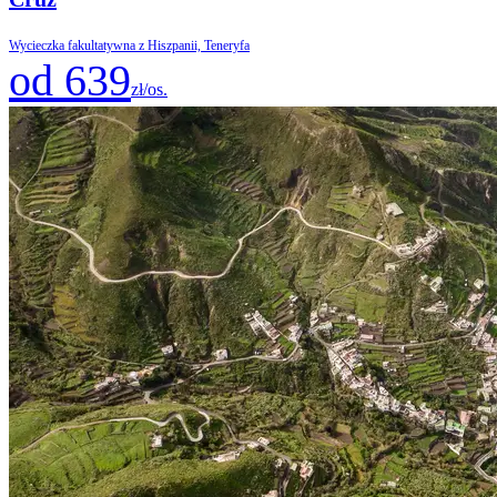
Wycieczka fakultatywna z Hiszpanii, Teneryfa
od 639
zł/os.