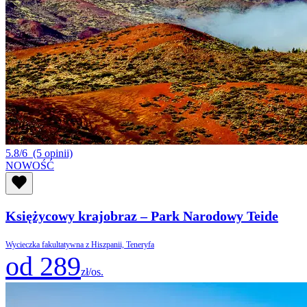
5.8/6
(5 opinii)
NOWOŚĆ
Księżycowy krajobraz – Park Narodowy Teide
Wycieczka fakultatywna z Hiszpanii, Teneryfa
od 289
zł/os.