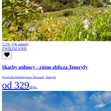
5.2/6
(56 opinii)
ZWIEDZANIE
Skarby północy - różne oblicza Teneryfy
Wycieczka fakultatywna z Hiszpanii, Teneryfa
od 329
zł/os.