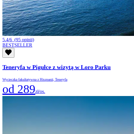
5.4/6
(95 opinii)
BESTSELLER
Teneryfa w Pigułce z wizytą w Loro Parku
Wycieczka fakultatywna z Hiszpanii, Teneryfa
od 289
zł/os.