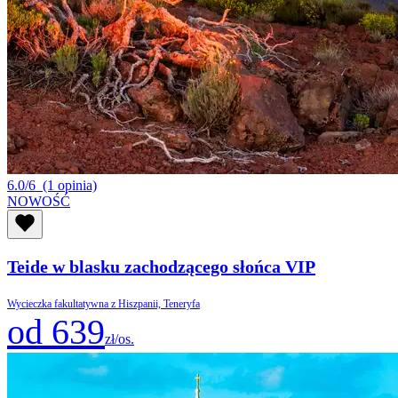
6.0/6
(1 opinia)
NOWOŚĆ
Teide w blasku zachodzącego słońca VIP
Wycieczka fakultatywna z Hiszpanii, Teneryfa
od 639
zł/os.