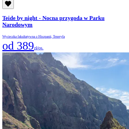
Teide by night - Nocna przygoda w Parku
Narodowym
Wycieczka fakultatywna z Hiszpanii, Teneryfa
od 389
zł/os.