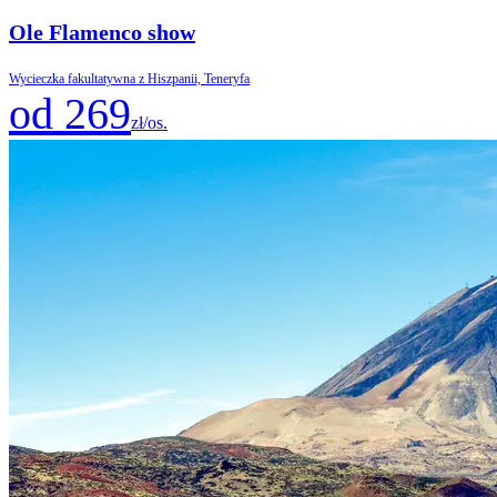
Ole Flamenco show
Wycieczka fakultatywna z Hiszpanii, Teneryfa
od 269
zł/os.