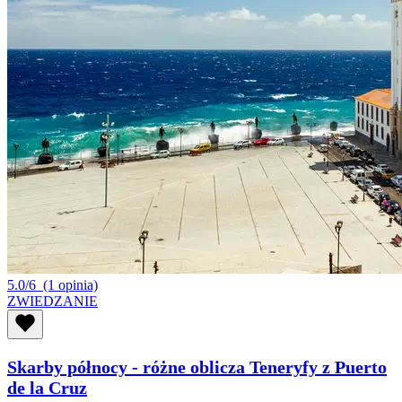
5.0/6
(1 opinia)
ZWIEDZANIE
Skarby północy - różne oblicza Teneryfy z Puerto
de la Cruz