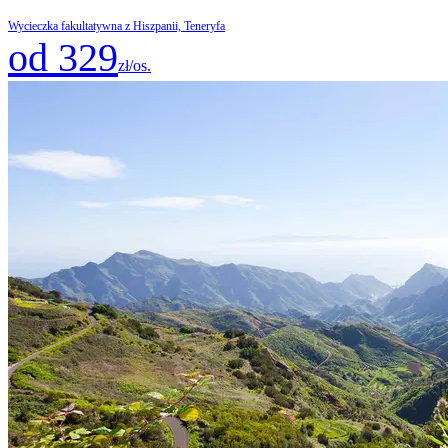
Wycieczka fakultatywna z Hiszpanii, Teneryfa
od 329
zł/os.