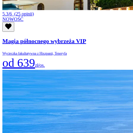
5.3/6
(25 opinii)
NOWOŚĆ
Magia północnego wybrzeża VIP
Wycieczka fakultatywna z Hiszpanii, Teneryfa
od 639
zł/os.