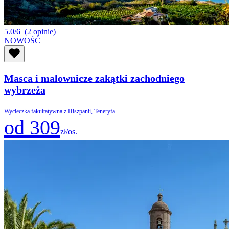
5.0/6
(2 opinie)
NOWOŚĆ
Masca i malownicze zakątki zachodniego
wybrzeża
Wycieczka fakultatywna z Hiszpanii, Teneryfa
od 309
zł/os.