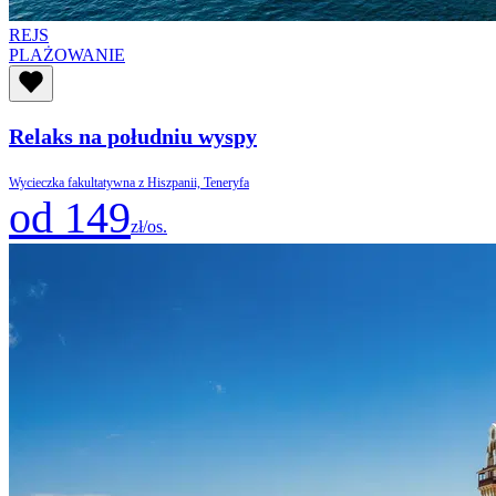
REJS
PLAŻOWANIE
Relaks na południu wyspy
Wycieczka fakultatywna z Hiszpanii, Teneryfa
od 149
zł/os.