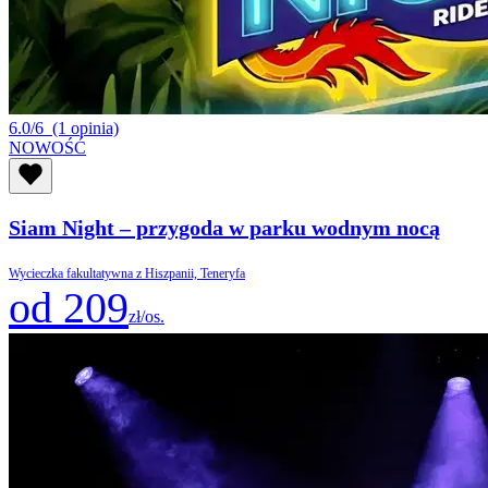
6.0/6
(1 opinia)
NOWOŚĆ
Siam Night – przygoda w parku wodnym nocą
Wycieczka fakultatywna z Hiszpanii, Teneryfa
od 209
zł/os.