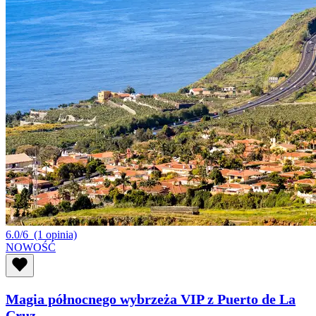
6.0/6
(1 opinia)
NOWOŚĆ
Magia północnego wybrzeża VIP z Puerto de La
Cruz