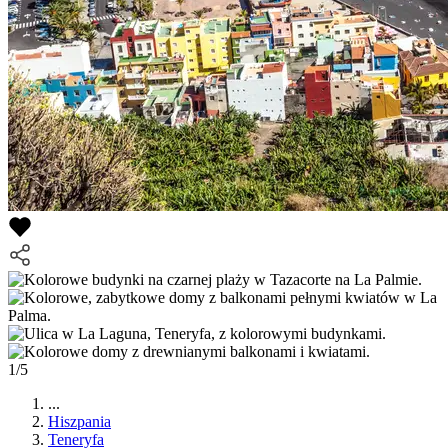
1/5
...
Hiszpania
Teneryfa