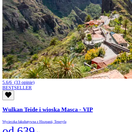
5.6/6
(33 opinie)
BESTSELLER
Wulkan Teide i wioska Masca - VIP
Wycieczka fakultatywna z Hiszpanii, Teneryfa
od 639