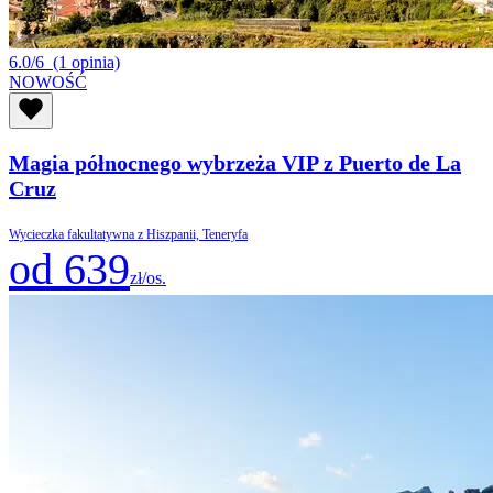
6.0/6
(1 opinia)
NOWOŚĆ
Magia północnego wybrzeża VIP z Puerto de La
Cruz
Wycieczka fakultatywna z Hiszpanii, Teneryfa
od 639
zł/os.