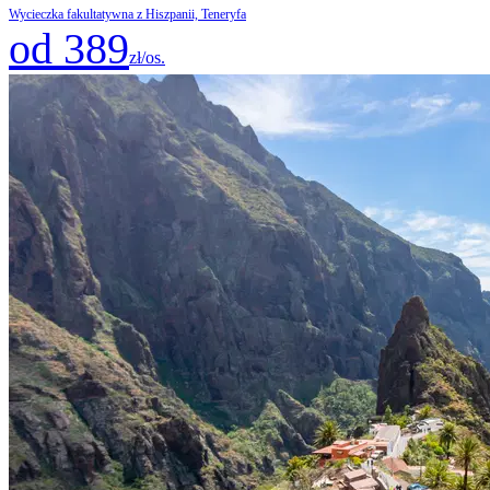
Wycieczka fakultatywna z Hiszpanii, Teneryfa
od 389
zł/os.