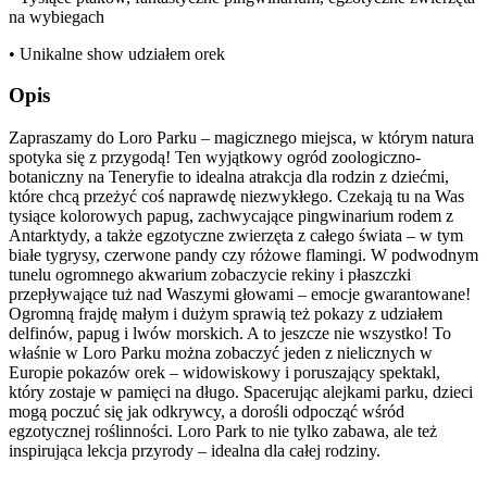
na wybiegach
• Unikalne show udziałem orek
Opis
Zapraszamy do Loro Parku – magicznego miejsca, w którym natura
spotyka się z przygodą! Ten wyjątkowy ogród zoologiczno-
botaniczny na Teneryfie to idealna atrakcja dla rodzin z dziećmi,
które chcą przeżyć coś naprawdę niezwykłego. Czekają tu na Was
tysiące kolorowych papug, zachwycające pingwinarium rodem z
Antarktydy, a także egzotyczne zwierzęta z całego świata – w tym
białe tygrysy, czerwone pandy czy różowe flamingi. W podwodnym
tunelu ogromnego akwarium zobaczycie rekiny i płaszczki
przepływające tuż nad Waszymi głowami – emocje gwarantowane!
Ogromną frajdę małym i dużym sprawią też pokazy z udziałem
delfinów, papug i lwów morskich. A to jeszcze nie wszystko! To
właśnie w Loro Parku można zobaczyć jeden z nielicznych w
Europie pokazów orek – widowiskowy i poruszający spektakl,
który zostaje w pamięci na długo. Spacerując alejkami parku, dzieci
mogą poczuć się jak odkrywcy, a dorośli odpocząć wśród
egzotycznej roślinności. Loro Park to nie tylko zabawa, ale też
inspirująca lekcja przyrody – idealna dla całej rodziny.