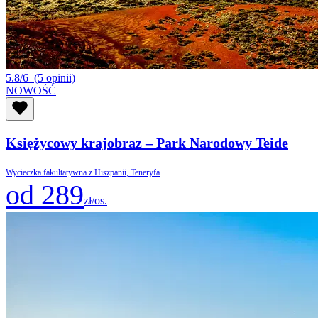
5.8/6
(5 opinii)
NOWOŚĆ
Księżycowy krajobraz – Park Narodowy Teide
Wycieczka fakultatywna z Hiszpanii, Teneryfa
od 289
zł/os.