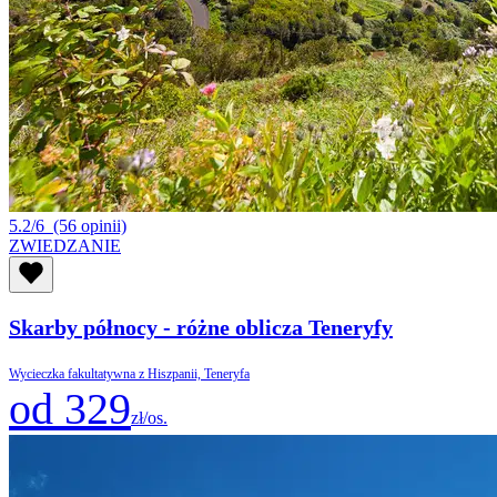
5.2/6
(56 opinii)
ZWIEDZANIE
Skarby północy - różne oblicza Teneryfy
Wycieczka fakultatywna z Hiszpanii, Teneryfa
od 329
zł/os.