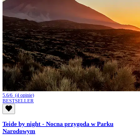
5.6/6
(4 opinie)
BESTSELLER
Teide by night - Nocna przygoda w Parku
Narodowym