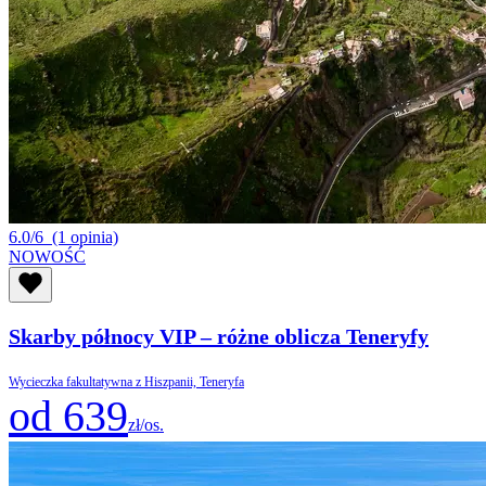
6.0/6
(1 opinia)
NOWOŚĆ
Skarby północy VIP – różne oblicza Teneryfy
Wycieczka fakultatywna z Hiszpanii, Teneryfa
od 639
zł/os.