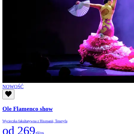
NOWOŚĆ
Ole Flamenco show
Wycieczka fakultatywna z Hiszpanii, Teneryfa
od 269
zł/os.