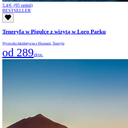
5.4/6
(95 opinii)
BESTSELLER
Teneryfa w Pigułce z wizytą w Loro Parku
Wycieczka fakultatywna z Hiszpanii, Teneryfa
od 289
zł/os.