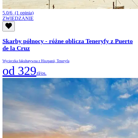
5.0/6
(1 opinia)
ZWIEDZANIE
Skarby północy - różne oblicza Teneryfy z Puerto
de la Cruz
Wycieczka fakultatywna z Hiszpanii, Teneryfa
od 329
zł/os.