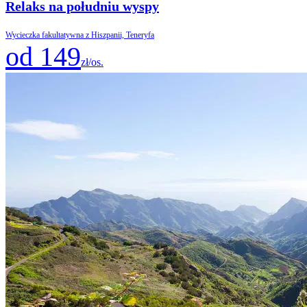
Relaks na południu wyspy
Wycieczka fakultatywna z Hiszpanii, Teneryfa
od 149
zł/os.