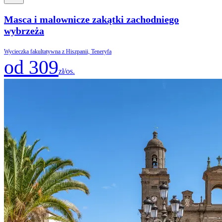
Masca i malownicze zakątki zachodniego
wybrzeża
Wycieczka fakultatywna z Hiszpanii, Teneryfa
od 309
zł/os.