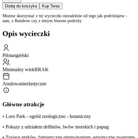
Dodaj do koszyka
Kup Teraz
Możesz skorzystać z tej wycieczki niezależnie od tego jak podróżujesz -
sam, z Rainbow czy z innym biurem podróży
Opis wycieczki
Pilot
angielski
Minimalny wiek
BRAK
Anulowanie
elastyczne
Główne atrakcje
• Loro Park - ogród zoologiczno - botaniczny
• Pokazy z udziałem delfinów, lwów morskich i papug
• Tysiące ptaków, fantastyczne pingwinarium, egzotyczne zwierzęta