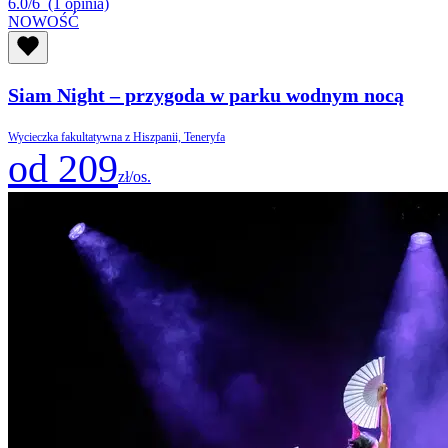
6.0/6
(1 opinia)
NOWOŚĆ
Siam Night – przygoda w parku wodnym nocą
Wycieczka fakultatywna z Hiszpanii, Teneryfa
od 209
zł/os.