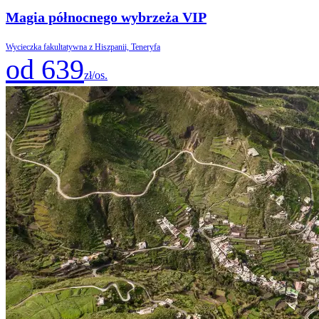
Magia północnego wybrzeża VIP
Wycieczka fakultatywna z Hiszpanii, Teneryfa
od 639
zł/os.