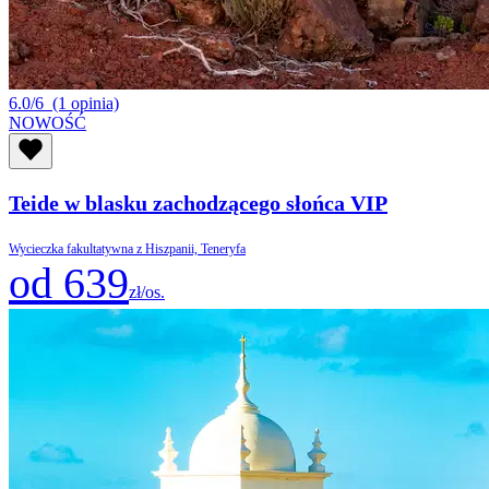
6.0/6
(1 opinia)
NOWOŚĆ
Teide w blasku zachodzącego słońca VIP
Wycieczka fakultatywna z Hiszpanii, Teneryfa
od 639
zł/os.