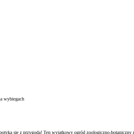
 na wybiegach
tyka się z przygodą! Ten wyjątkowy ogród zoologiczno-botaniczny na T