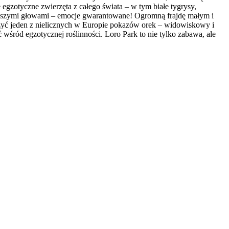
gzotyczne zwierzęta z całego świata – w tym białe tygrysy,
aszymi głowami – emocje gwarantowane! Ogromną frajdę małym i
zyć jeden z nielicznych w Europie pokazów orek – widowiskowy i
 wśród egzotycznej roślinności. Loro Park to nie tylko zabawa, ale