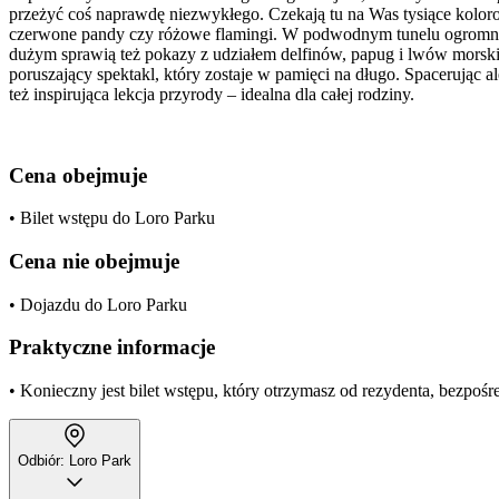
przeżyć coś naprawdę niezwykłego. Czekają tu na Was tysiące koloro
czerwone pandy czy różowe flamingi. W podwodnym tunelu ogromneg
dużym sprawią też pokazy z udziałem delfinów, papug i lwów morsk
poruszający spektakl, który zostaje w pamięci na długo. Spacerując a
też inspirująca lekcja przyrody – idealna dla całej rodziny.
Cena obejmuje
• Bilet wstępu do Loro Parku
Cena nie obejmuje
• Dojazdu do Loro Parku
Praktyczne informacje
• Konieczny jest bilet wstępu, który otrzymasz od rezydenta, bezpośr
Odbiór: Loro Park