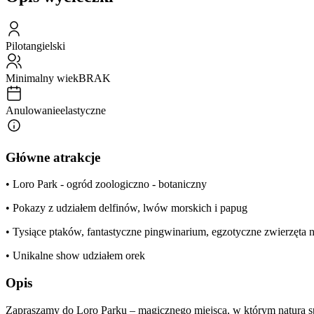
Pilot
angielski
Minimalny wiek
BRAK
Anulowanie
elastyczne
Główne atrakcje
• Loro Park - ogród zoologiczno - botaniczny
• Pokazy z udziałem delfinów, lwów morskich i papug
• Tysiące ptaków, fantastyczne pingwinarium, egzotyczne zwierzęta
• Unikalne show udziałem orek
Opis
Zapraszamy do Loro Parku – magicznego miejsca, w którym natura spo