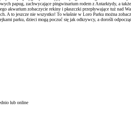
wych papug, zachwycające pingwinarium rodem z Antarktydy, a także e
o akwarium zobaczycie rekiny i płaszczki przepływające tuż nad W
ich. A to jeszcze nie wszystko! To właśnie w Loro Parku można zobac
lejkami parku, dzieci mogą poczuć się jak odkrywcy, a dorośli odpocząć
ednio lub online