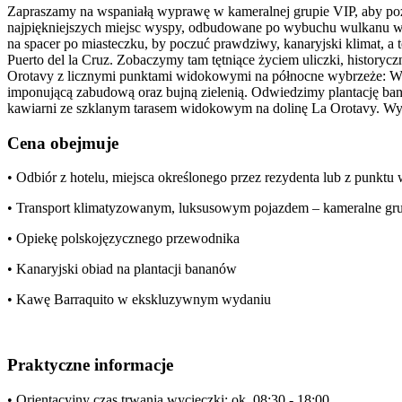
Zapraszamy na wspaniałą wyprawę w kameralnej grupie VIP, aby poz
najpiękniejszych miejsc wyspy, odbudowane po wybuchu wulkanu w 
na spacer po miasteczku, by poczuć prawdziwy, kanaryjski klimat, a
Puerto del la Cruz. Zobaczymy tam tętniące życiem uliczki, history
Orotavy z licznymi punktami widokowymi na północne wybrzeże: Wulk
imponującą zabudową oraz bujną zielenią. Odwiedzimy plantację ban
kawiarni ze szklanym tarasem widokowym na dolinę La Orotavy. Wyc
Cena obejmuje
• Odbiór z hotelu, miejsca określonego przez rezydenta lub z punkt
• Transport klimatyzowanym, luksusowym pojazdem – kameralne gr
• Opiekę polskojęzycznego przewodnika
• Kanaryjski obiad na plantacji bananów
• Kawę Barraquito w ekskluzywnym wydaniu
Praktyczne informacje
• Orientacyjny czas trwania wycieczki: ok. 08:30 - 18:00