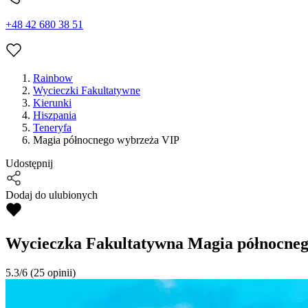
+48 42 680 38 51
Rainbow
Wycieczki Fakultatywne
Kierunki
Hiszpania
Teneryfa
Magia północnego wybrzeża VIP
Udostępnij
Dodaj do ulubionych
Wycieczka Fakultatywna
Magia północneg
5.3/6
(25 opinii)