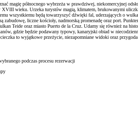
nać magię północnego wybrzeża w prawdziwej, niekomercyjnej odsłonie
XVIII wieku. Urzeka turystów magią, klimatem, brukowanymi uliczk
 temu wszystkiemu będą towarzyszyć dźwięki fal, uderzających o wulka
czną zabudowę, liczne kościoły, nadmorską promenadę oraz port. Punkte
an Teide oraz miasto Puerto de la Cruz. Udamy się również na histo
anów, gdzie będzie podawany typowy, kanaryjski obiad w niecodzienne
ieczka to wyjątkowe przeżycie, niezapomniane widoki oraz przygoda 
u wybranego podczas procesu rezerwacji
upy