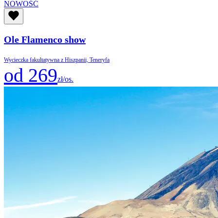
NOWOŚĆ
Ole Flamenco show
Wycieczka fakultatywna z Hiszpanii, Teneryfa
od 269
zł/os.