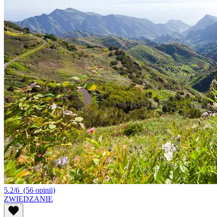
5.2/6
(56 opinii)
ZWIEDZANIE