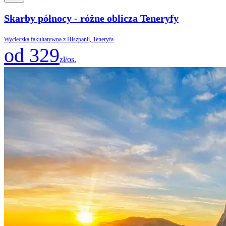
Skarby północy - różne oblicza Teneryfy
Wycieczka fakultatywna z Hiszpanii, Teneryfa
od 329
zł/os.