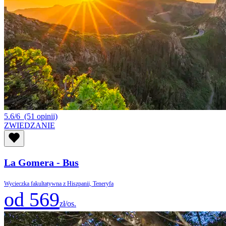
5.6/6
(51 opinii)
ZWIEDZANIE
La Gomera - Bus
Wycieczka fakultatywna z Hiszpanii, Teneryfa
od 569
zł/os.