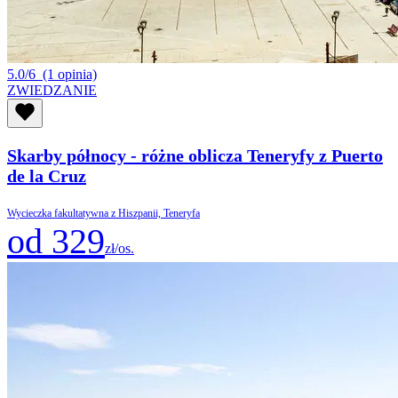
5.0/6
(1 opinia)
ZWIEDZANIE
Skarby północy - różne oblicza Teneryfy z Puerto
de la Cruz
Wycieczka fakultatywna z Hiszpanii, Teneryfa
od 329
zł/os.