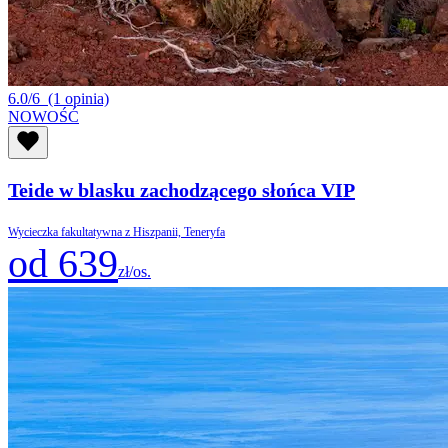
6.0/6
(1 opinia)
NOWOŚĆ
Teide w blasku zachodzącego słońca VIP
Wycieczka fakultatywna z Hiszpanii, Teneryfa
od 639
zł/os.