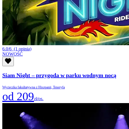
6.0/6
(1 opinia)
NOWOŚĆ
Siam Night – przygoda w parku wodnym nocą
Wycieczka fakultatywna z Hiszpanii, Teneryfa
od 209
zł/os.