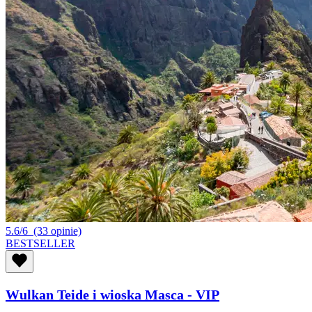
5.6/6
(33 opinie)
BESTSELLER
Wulkan Teide i wioska Masca - VIP