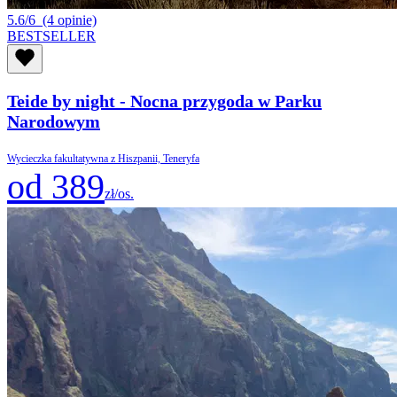
5.6/6
(4 opinie)
BESTSELLER
Teide by night - Nocna przygoda w Parku
Narodowym
Wycieczka fakultatywna z Hiszpanii, Teneryfa
od 389
zł/os.