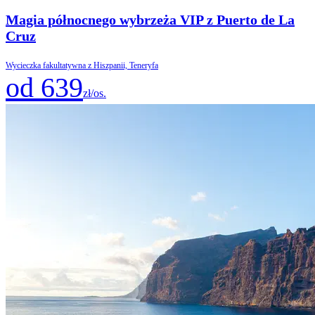
Magia północnego wybrzeża VIP z Puerto de La
Cruz
Wycieczka fakultatywna z Hiszpanii, Teneryfa
od 639
zł/os.