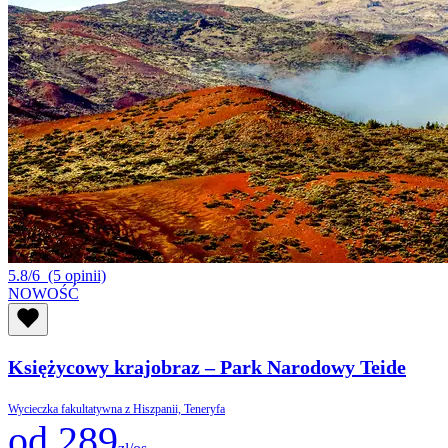
5.8/6
(5 opinii)
NOWOŚĆ
Księżycowy krajobraz – Park Narodowy Teide
Wycieczka fakultatywna z Hiszpanii, Teneryfa
od 289