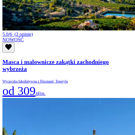
5.0/6
(2 opinie)
NOWOŚĆ
Masca i malownicze zakątki zachodniego
wybrzeża
Wycieczka fakultatywna z Hiszpanii, Teneryfa
od 309
zł/os.