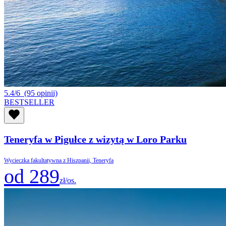
5.4/6
(95 opinii)
BESTSELLER
Teneryfa w Pigułce z wizytą w Loro Parku
Wycieczka fakultatywna z Hiszpanii, Teneryfa
od 289
zł/os.