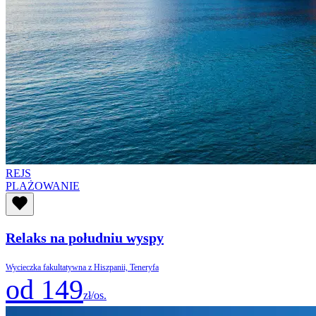
REJS
PLAŻOWANIE
Relaks na południu wyspy
Wycieczka fakultatywna z Hiszpanii, Teneryfa
od 149
zł/os.