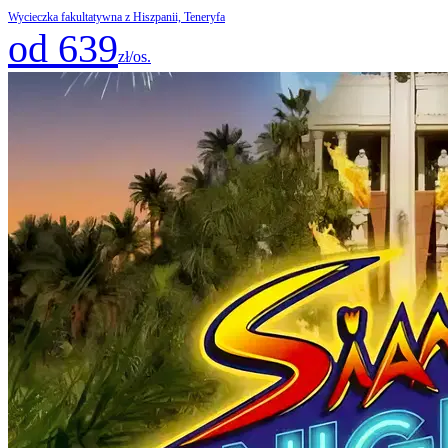
Wycieczka fakultatywna z Hiszpanii, Teneryfa
od 639
zł/os.