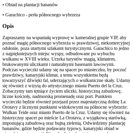
• Obiad na plantacji bananów
• Garachico - perła północnego wybrzeza
Opis
Zapraszamy na wspaniałą wyprawę w kameralnej grupie VIP, aby
poznać magię północnego wybrzeża w prawdziwej, niekomercyjnej
odsłonie, poza utartymi szlakami turystycznymi. Garachico to jedno
z najpiękniejszych miejsc wyspy, odbudowane po wybuchu
wulkanu w XVIII wieku. Urzeka turystów magią, klimatem,
brukowanymi uliczkami i naturalnymi basenami lawowymi.
Podczas wycieczki udamy się na spacer po miasteczku, by poczuć
prawdziwy, kanaryjski klimat, a temu wszystkiemu będą
towarzyszyć dźwięki fal, uderzających o wulkaniczne skały. Udamy
się również z wizytą do artystycznego miasta Puerto del la Cruz.
Zobaczymy tam tętniące życiem uliczki, historyczną zabudowę,
liczne kościoły, nadmorską promenadę oraz port. Punktem
wycieczki będzie również przejazd przez majestatyczną dolinę La
Orotavy z licznymi punktami widokowymi na północne wybrzeże:
Wulkan Teide oraz miasto Puerto de la Cruz. Udamy się również na
historyczny spacer po mieście La Orotava, z wyjątkową starówką,
imponującą zabudową oraz bujną zielenią. Odwiedzimy plantację
bananów, gdzie będzie podawany typowy, kanaryjski obiad w