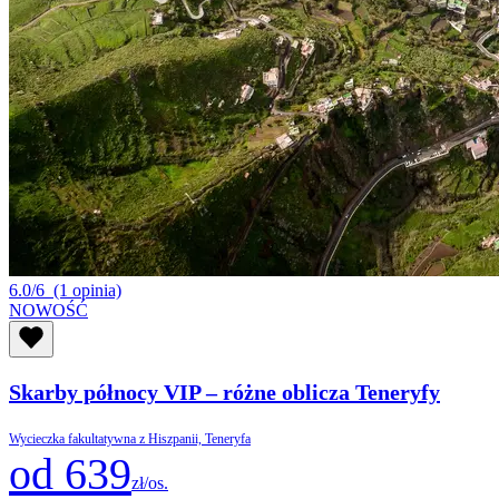
6.0/6
(1 opinia)
NOWOŚĆ
Skarby północy VIP – różne oblicza Teneryfy
Wycieczka fakultatywna z Hiszpanii, Teneryfa
od 639
zł/os.