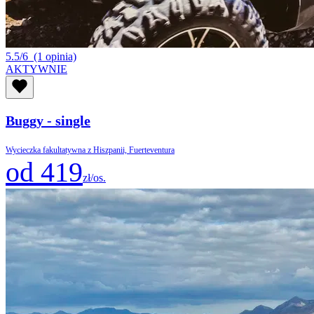
5.5/6
(1 opinia)
AKTYWNIE
Buggy - single
Wycieczka fakultatywna z Hiszpanii, Fuerteventura
od 419
zł/os.