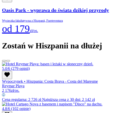
Oasis Park - wyprawa do świata dzikiej przyrody
Wycieczka fakultatywna z Hiszpanii, Fuerteventura
od 179
zł/os.
Zostań w Hiszpanii na dłużej
5.0/6
(279 opinii)
Wypoczynek
•
Hiszpania: Costa Brava - Costa del Maresme
Reymar Playa
2 176
zł/os.
Cena regularna:
2 726
zł
Najniższa cena z 30 dni: 2 142 zł
4.8/6
(102 opinie)