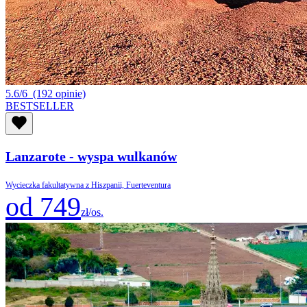
5.6/6
(192 opinie)
BESTSELLER
Lanzarote - wyspa wulkanów
Wycieczka fakultatywna z Hiszpanii, Fuerteventura
od 749
zł/os.