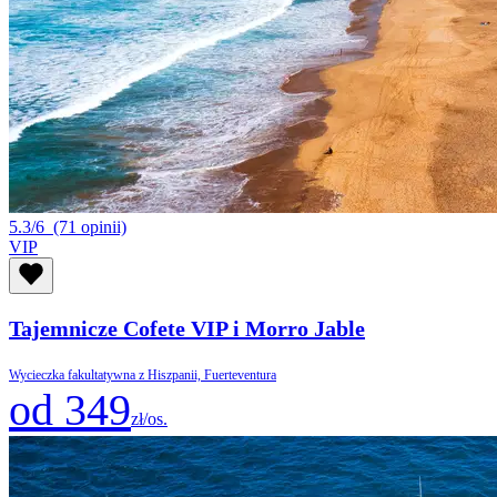
5.3/6
(71 opinii)
VIP
Tajemnicze Cofete VIP i Morro Jable
Wycieczka fakultatywna z Hiszpanii, Fuerteventura
od 349
zł/os.