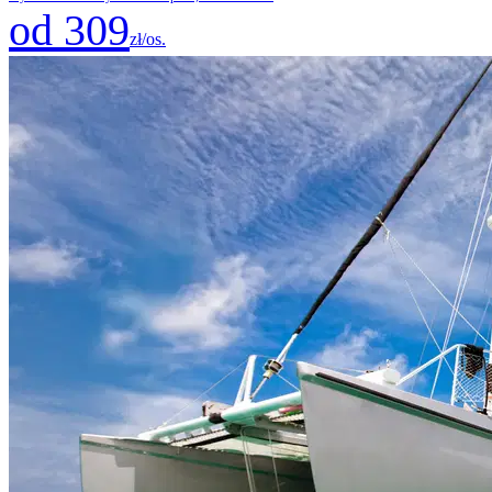
od 309
zł/os.