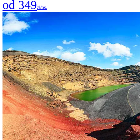
od 349
zł/os.