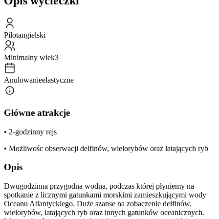
Opis wycieczki
Pilot
angielski
Minimalny wiek
3
Anulowanie
elastyczne
Główne atrakcje
• 2-godzinny rejs
• Możliwośc obserwacji delfinów, wielorybów oraz latających ryb
Opis
Dwugodzinna przygodna wodna, podczas której płyniemy na
spotkanie z licznymi gatunkami morskimi zamieszkującymi wody
Oceanu Atlantyckiego. Duże szanse na zobaczenie delfinów,
wielorybów, latających ryb oraz innych gatunków oceanicznych.