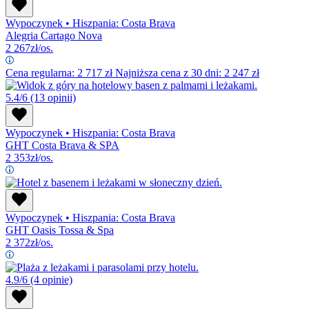
Wypoczynek
•
Hiszpania: Costa Brava
Alegria Cartago Nova
2 267
zł/os.
Cena regularna:
2 717
zł
Najniższa cena z 30 dni: 2 247 zł
5.4/6
(13 opinii)
Wypoczynek
•
Hiszpania: Costa Brava
GHT Costa Brava & SPA
2 353
zł/os.
Wypoczynek
•
Hiszpania: Costa Brava
GHT Oasis Tossa & Spa
2 372
zł/os.
4.9/6
(4 opinie)