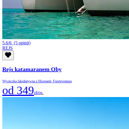
5.6/6
(5 opinii)
REJS
Rejs katamaranem Oby
Wycieczka fakultatywna z Hiszpanii, Fuerteventura
od 349
zł/os.