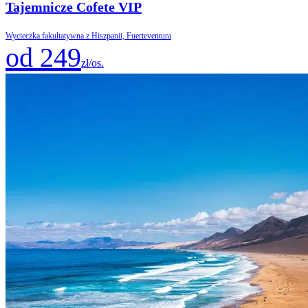
Tajemnicze Cofete VIP
Wycieczka fakultatywna z Hiszpanii, Fuerteventura
od 249
zł/os.