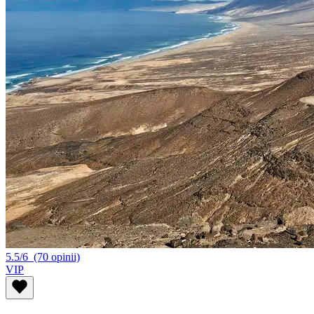
5.5/6
(70 opinii)
VIP