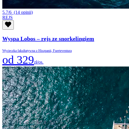
5.7/6
(14 opinii)
REJS
Wyspa Lobos – rejs ze snorkelingiem
Wycieczka fakultatywna z Hiszpanii, Fuerteventura
od 329
zł/os.