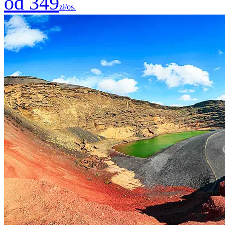
od 349
zł/os.