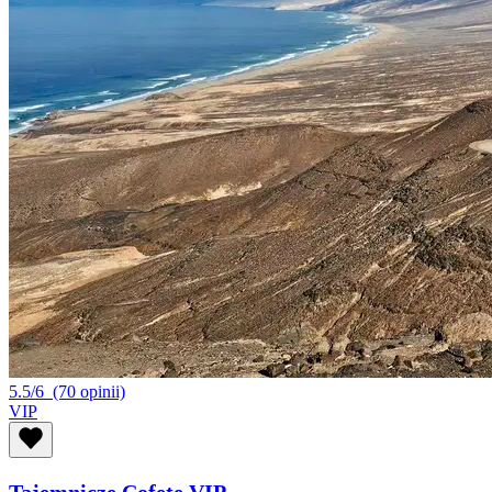
5.5/6
(70 opinii)
VIP