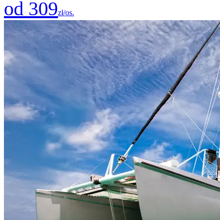
od 309
zł/os.