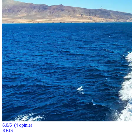
6.0/6
(4 opinie)
REJS