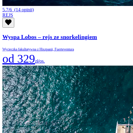
5.7/6
(14 opinii)
REJS
Wyspa Lobos – rejs ze snorkelingiem
Wycieczka fakultatywna z Hiszpanii, Fuerteventura
od 329
zł/os.