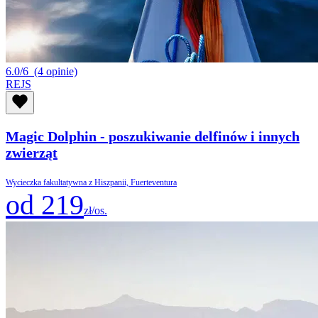
6.0/6
(4 opinie)
REJS
Magic Dolphin - poszukiwanie delfinów i innych
zwierząt
Wycieczka fakultatywna z Hiszpanii, Fuerteventura
od 219
zł/os.