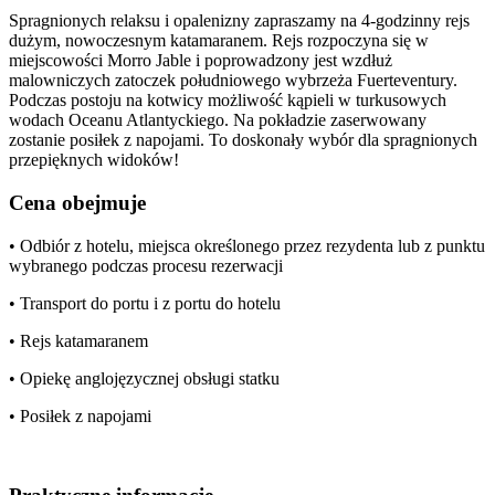
Spragnionych relaksu i opalenizny zapraszamy na 4-godzinny rejs
dużym, nowoczesnym katamaranem. Rejs rozpoczyna się w
miejscowości Morro Jable i poprowadzony jest wzdłuż
malowniczych zatoczek południowego wybrzeża Fuerteventury.
Podczas postoju na kotwicy możliwość kąpieli w turkusowych
wodach Oceanu Atlantyckiego. Na pokładzie zaserwowany
zostanie posiłek z napojami. To doskonały wybór dla spragnionych
przepięknych widoków!
Cena obejmuje
• Odbiór z hotelu, miejsca określonego przez rezydenta lub z punktu
wybranego podczas procesu rezerwacji
• Transport do portu i z portu do hotelu
• Rejs katamaranem
• Opiekę anglojęzycznej obsługi statku
• Posiłek z napojami