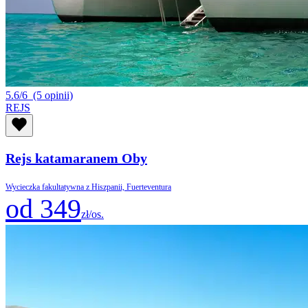
5.6/6
(5 opinii)
REJS
Rejs katamaranem Oby
Wycieczka fakultatywna z Hiszpanii, Fuerteventura
od 349
zł/os.