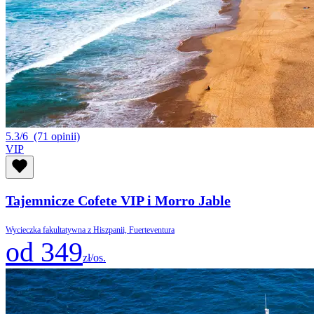
5.3/6
(71 opinii)
VIP
Tajemnicze Cofete VIP i Morro Jable
Wycieczka fakultatywna z Hiszpanii, Fuerteventura
od 349
zł/os.