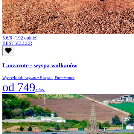
5.6/6
(192 opinie)
BESTSELLER
Lanzarote - wyspa wulkanów
Wycieczka fakultatywna z Hiszpanii, Fuerteventura
od 749
zł/os.