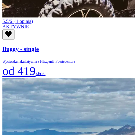
5.5/6
(1 opinia)
AKTYWNIE
Buggy - single
Wycieczka fakultatywna z Hiszpanii, Fuerteventura
od 419
zł/os.