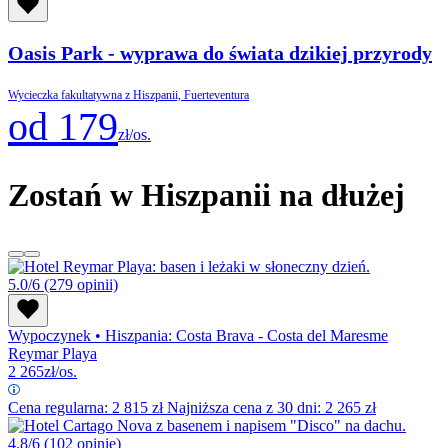
Oasis Park - wyprawa do świata dzikiej przyrody
Wycieczka fakultatywna z Hiszpanii, Fuerteventura
od 179
zł/os.
Zostań w Hiszpanii na dłużej
5.0/6
(279 opinii)
Wypoczynek
•
Hiszpania: Costa Brava - Costa del Maresme
Reymar Playa
2 265
zł/os.
Cena regularna:
2 815
zł
Najniższa cena z 30 dni: 2 265 zł
4.8/6
(102 opinie)