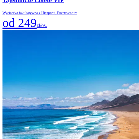
Tajemnicze Cofete VIP
Wycieczka fakultatywna z Hiszpanii, Fuerteventura
od 249
zł/os.