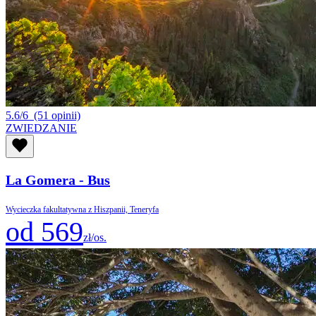
5.6/6
(51 opinii)
ZWIEDZANIE
La Gomera - Bus
Wycieczka fakultatywna z Hiszpanii, Teneryfa
od 569
zł/os.