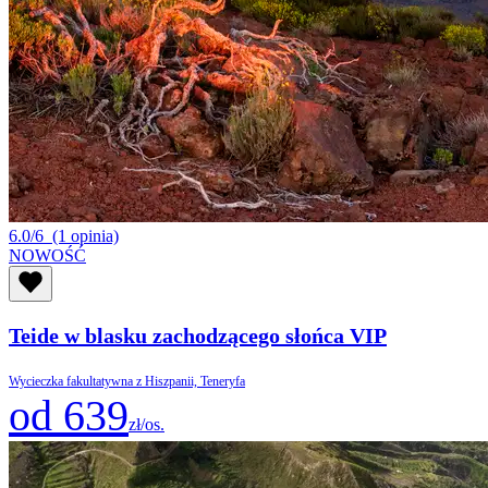
6.0/6
(1 opinia)
NOWOŚĆ
Teide w blasku zachodzącego słońca VIP
Wycieczka fakultatywna z Hiszpanii, Teneryfa
od 639
zł/os.