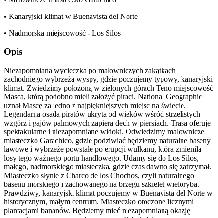
• Kanaryjski klimat w Buenavista del Norte
• Nadmorska miejscowość - Los Silos
Opis
Niezapomniana wycieczka po malowniczych zakątkach
zachodniego wybrzeża wyspy, gdzie poczujemy typowy, kanaryjski
klimat. Zwiedzimy położoną w zielonych górach Teno miejscowość
Masca, którą podobno mieli założyć piraci. National Geographic
uznał Mascę za jedno z najpiękniejszych miejsc na świecie.
Legendarna osada piratów ukryta od wieków wśród strzelistych
wzgórz i gajów palmowych zapiera dech w piersiach. Trasa oferuje
spektakularne i niezapomniane widoki. Odwiedzimy malownicze
miasteczko Garachico, gdzie podziwiać będziemy naturalne baseny
lawowe i wybrzeże powstałe po erupcji wulkanu, która zmieniła
losy tego ważnego portu handlowego. Udamy się do Los Silos,
małego, nadmorskiego miasteczka, gdzie czas dawno się zatrzymał.
Miasteczko słynie z Charco de los Chochos, czyli naturalnego
basenu morskiego i zachowanego na brzegu szkielet wieloryba.
Prawdziwy, kanaryjski klimat poczujemy w Buenavista del Norte w
historycznym, małym centrum. Miasteczko otoczone licznymi
plantacjami bananów. Będziemy mieć niezapomnianą okazję