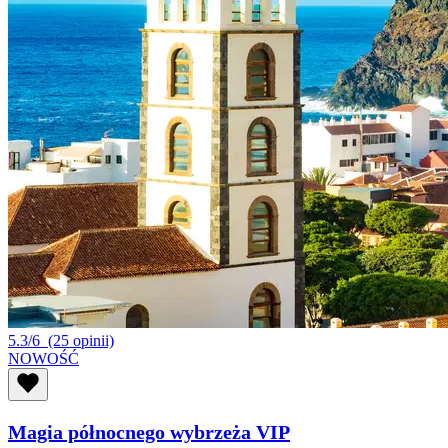
5.3/6
(25 opinii)
NOWOŚĆ
Magia północnego wybrzeża VIP