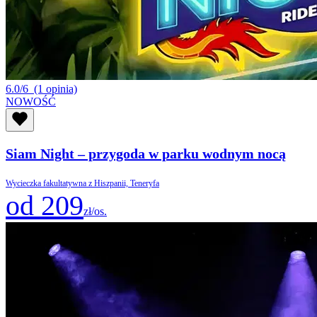
6.0/6
(1 opinia)
NOWOŚĆ
Siam Night – przygoda w parku wodnym nocą
Wycieczka fakultatywna z Hiszpanii, Teneryfa
od 209
zł/os.