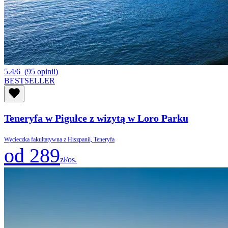
5.4/6
(95 opinii)
BESTSELLER
Teneryfa w Pigułce z wizytą w Loro Parku
Wycieczka fakultatywna z Hiszpanii, Teneryfa
od 289
zł/os.