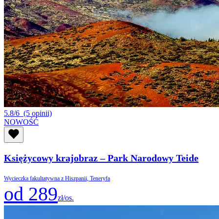
5.8/6
(5 opinii)
NOWOŚĆ
Księżycowy krajobraz – Park Narodowy Teide
Wycieczka fakultatywna z Hiszpanii, Teneryfa
od 289
zł/os.