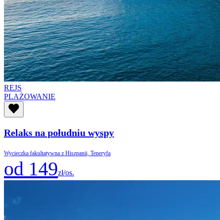
REJS
PLAŻOWANIE
Relaks na południu wyspy
Wycieczka fakultatywna z Hiszpanii, Teneryfa
od 149
zł/os.