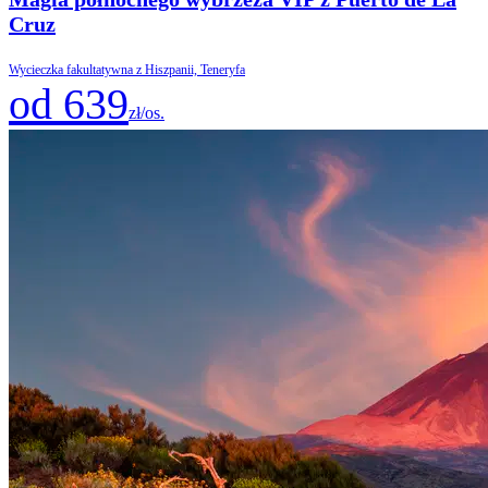
Cruz
Wycieczka fakultatywna z Hiszpanii, Teneryfa
od 639
zł/os.