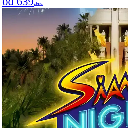
od 639
zł/os.