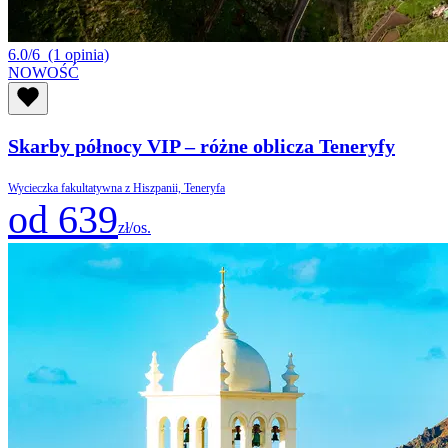
6.0/6
(1 opinia)
NOWOŚĆ
Skarby północy VIP – różne oblicza Teneryfy
Wycieczka fakultatywna z Hiszpanii, Teneryfa
od 639
zł/os.