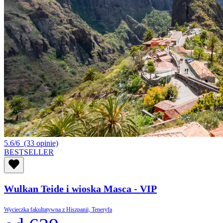
5.6/6
(33 opinie)
BESTSELLER
Wulkan Teide i wioska Masca - VIP
Wycieczka fakultatywna z Hiszpanii, Teneryfa