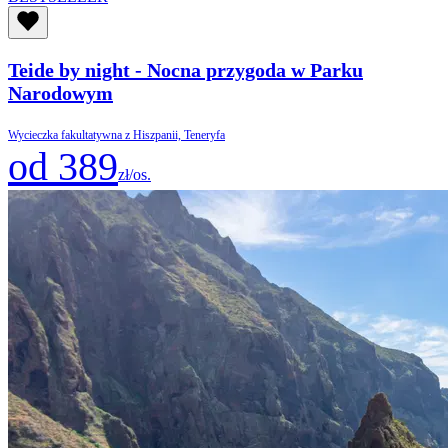
Teide by night - Nocna przygoda w Parku
Narodowym
Wycieczka fakultatywna z Hiszpanii, Teneryfa
od 389
zł/os.