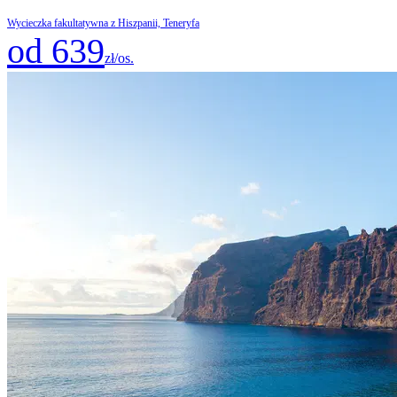
Wycieczka fakultatywna z Hiszpanii, Teneryfa
od 639
zł/os.