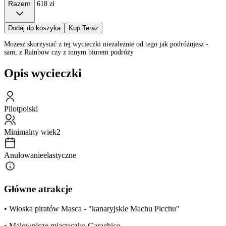
Razem
618 zł
Dodaj do koszyka
Kup Teraz
Możesz skorzystać z tej wycieczki niezależnie od tego jak podróżujesz -
sam, z Rainbow czy z innym biurem podróży
Opis wycieczki
Pilot
polski
Minimalny wiek
2
Anulowanie
elastyczne
Główne atrakcje
• Wioska piratów Masca - "kanaryjskie Machu Picchu"
• Malownicze miasteczko Garachico