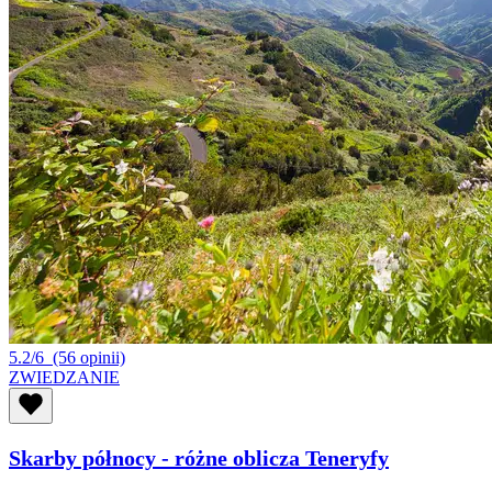
5.2/6
(56 opinii)
ZWIEDZANIE
Skarby północy - różne oblicza Teneryfy