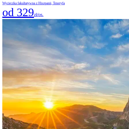
Wycieczka fakultatywna z Hiszpanii, Teneryfa
od 329
zł/os.