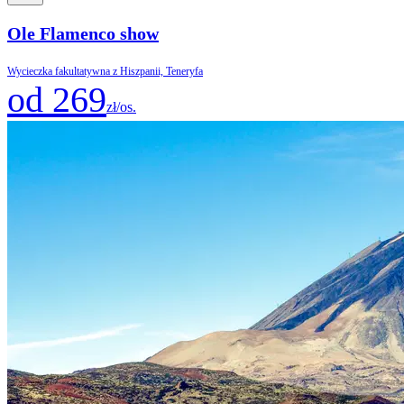
Ole Flamenco show
Wycieczka fakultatywna z Hiszpanii, Teneryfa
od 269
zł/os.