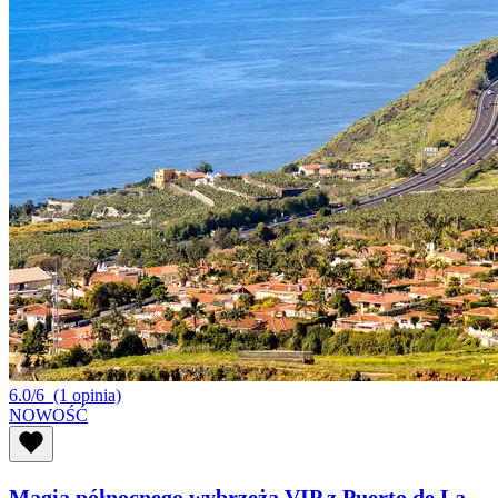
6.0/6
(1 opinia)
NOWOŚĆ
Magia północnego wybrzeża VIP z Puerto de La