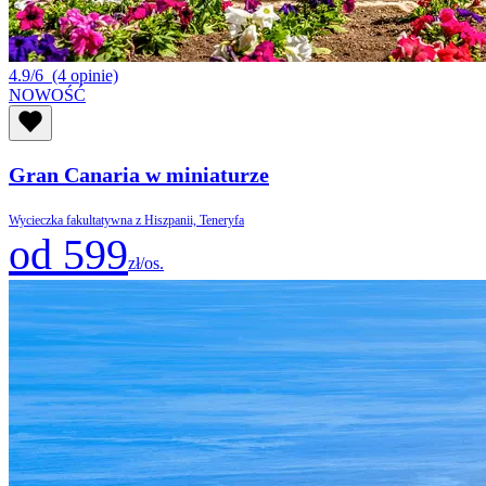
4.9/6
(4 opinie)
NOWOŚĆ
Gran Canaria w miniaturze
Wycieczka fakultatywna z Hiszpanii, Teneryfa
od 599
zł/os.