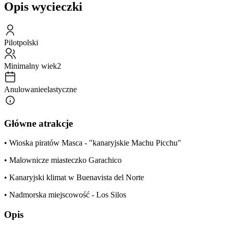
Opis wycieczki
Pilot
polski
Minimalny wiek
2
Anulowanie
elastyczne
Główne atrakcje
• Wioska piratów Masca - "kanaryjskie Machu Picchu"
• Malownicze miasteczko Garachico
• Kanaryjski klimat w Buenavista del Norte
• Nadmorska miejscowość - Los Silos
Opis