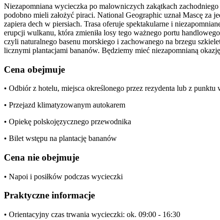
Niezapomniana wycieczka po malowniczych zakątkach zachodniego w
podobno mieli założyć piraci. National Geographic uznał Mascę za j
zapiera dech w piersiach. Trasa oferuje spektakularne i niezapomn
erupcji wulkanu, która zmieniła losy tego ważnego portu handlowego
czyli naturalnego basenu morskiego i zachowanego na brzegu szkiel
licznymi plantacjami bananów. Będziemy mieć niezapomnianą okazj
Cena obejmuje
• Odbiór z hotelu, miejsca określonego przez rezydenta lub z punkt
• Przejazd klimatyzowanym autokarem
• Opiekę polskojęzycznego przewodnika
• Bilet wstępu na plantację bananów
Cena nie obejmuje
• Napoi i posiłków podczas wycieczki
Praktyczne informacje
• Orientacyjny czas trwania wycieczki: ok. 09:00 - 16:30