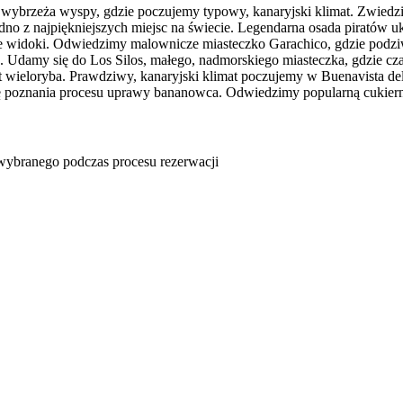
ybrzeża wyspy, gdzie poczujemy typowy, kanaryjski klimat. Zwiedz
edno z najpiękniejszych miejsc na świecie. Legendarna osada piratów
iane widoki. Odwiedzimy malownicze miasteczko Garachico, gdzie podz
. Udamy się do Los Silos, małego, nadmorskiego miasteczka, gdzie cza
et wieloryba. Prawdziwy, kanaryjski klimat poczujemy w Buenavista d
ę poznania procesu uprawy bananowca. Odwiedzimy popularną cukiern
u wybranego podczas procesu rezerwacji