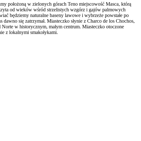
imy położoną w zielonych górach Teno miejscowość Masca, którą
 ukryta od wieków wśród strzelistych wzgórz i gajów palmowych
iwiać będziemy naturalne baseny lawowe i wybrzeże powstałe po
s dawno się zatrzymał. Miasteczko słynie z Charco de los Chochos,
el Norte w historycznym, małym centrum. Miasteczko otoczone
ie z lokalnymi smakołykami.