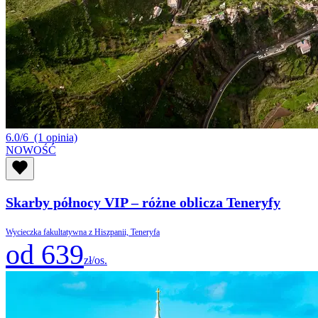
6.0/6
(1 opinia)
NOWOŚĆ
Skarby północy VIP – różne oblicza Teneryfy
Wycieczka fakultatywna z Hiszpanii, Teneryfa
od 639
zł/os.