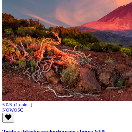
6.0/6
(1 opinia)
NOWOŚĆ
Teide w blasku zachodzącego słońca VIP