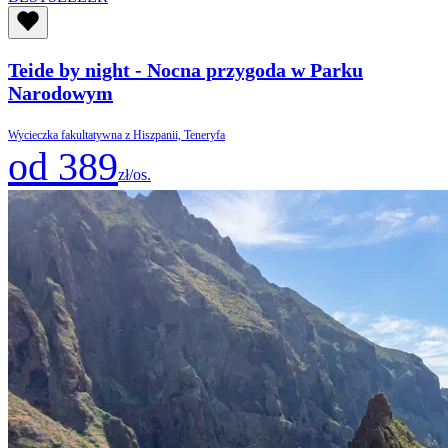
Teide by night - Nocna przygoda w Parku
Narodowym
Wycieczka fakultatywna z Hiszpanii, Teneryfa
od 389
zł/os.