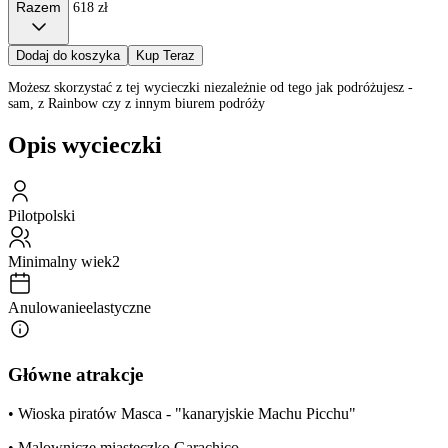
Razem
618 zł
Dodaj do koszyka
Kup Teraz
Możesz skorzystać z tej wycieczki niezależnie od tego jak podróżujesz -
sam, z Rainbow czy z innym biurem podróży
Opis wycieczki
Pilot
polski
Minimalny wiek
2
Anulowanie
elastyczne
Główne atrakcje
• Wioska piratów Masca - "kanaryjskie Machu Picchu"
• Malownicze miasteczko Garachico