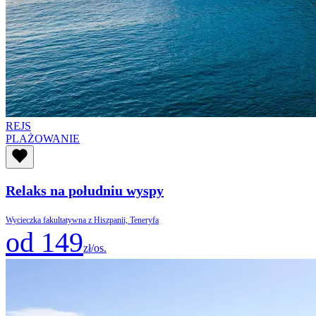
REJS
PLAŻOWANIE
Relaks na południu wyspy
Wycieczka fakultatywna z Hiszpanii, Teneryfa
od 149
zł/os.