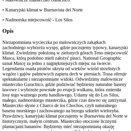
• Kanaryjski klimat w Buenavista del Norte
• Nadmorska miejscowość - Los Silos
Opis
Niezapomniana wycieczka po malowniczych zakątkach
zachodniego wybrzeża wyspy, gdzie poczujemy typowy, kanaryjski
klimat. Zwiedzimy położoną w zielonych górach Teno miejscowość
Masca, którą podobno mieli założyć piraci. National Geographic
uznał Mascę za jedno z najpiękniejszych miejsc na świecie.
Legendarna osada piratów ukryta od wieków wśród strzelistych
wzgórz i gajów palmowych zapiera dech w piersiach. Trasa oferuje
spektakularne i niezapomniane widoki. Odwiedzimy malownicze
miasteczko Garachico, gdzie podziwiać będziemy naturalne baseny
lawowe i wybrzeże powstałe po erupcji wulkanu, która zmieniła
losy tego ważnego portu handlowego. Udamy się do Los Silos,
małego, nadmorskiego miasteczka, gdzie czas dawno się zatrzymał.
Miasteczko słynie z Charco de los Chochos, czyli naturalnego
basenu morskiego i zachowanego na brzegu szkielet wieloryba.
Prawdziwy, kanaryjski klimat poczujemy w Buenavista del Norte w
historycznym, małym centrum. Miasteczko otoczone licznymi
plantacjami bananów. Będziemy mieć niezapomnianą okazję