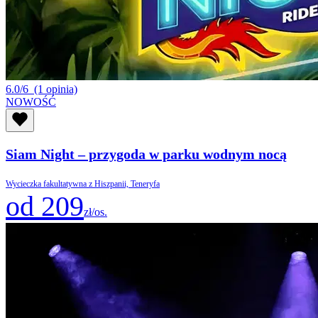
6.0/6
(1 opinia)
NOWOŚĆ
Siam Night – przygoda w parku wodnym nocą
Wycieczka fakultatywna z Hiszpanii, Teneryfa
od 209
zł/os.