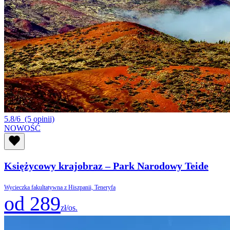
5.8/6
(5 opinii)
NOWOŚĆ
Księżycowy krajobraz – Park Narodowy Teide
Wycieczka fakultatywna z Hiszpanii, Teneryfa
od 289
zł/os.