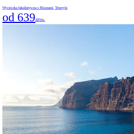
Wycieczka fakultatywna z Hiszpanii, Teneryfa
od 639
zł/os.