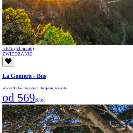
5.6/6
(51 opinii)
ZWIEDZANIE
La Gomera - Bus
Wycieczka fakultatywna z Hiszpanii, Teneryfa
od 569
zł/os.