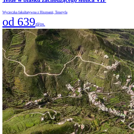
Wycieczka fakultatywna z Hiszpanii, Teneryfa
od 639
zł/os.