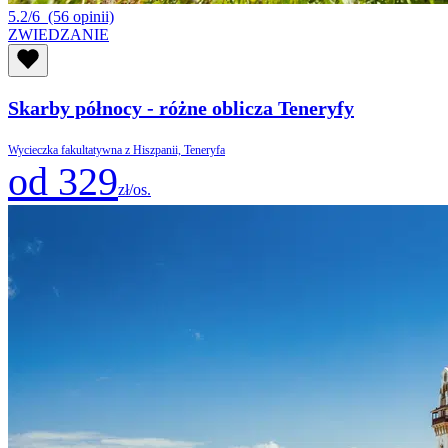
5.2/6
(56 opinii)
ZWIEDZANIE
Skarby północy - różne oblicza Teneryfy
Wycieczka fakultatywna z Hiszpanii, Teneryfa
od 329
zł/os.