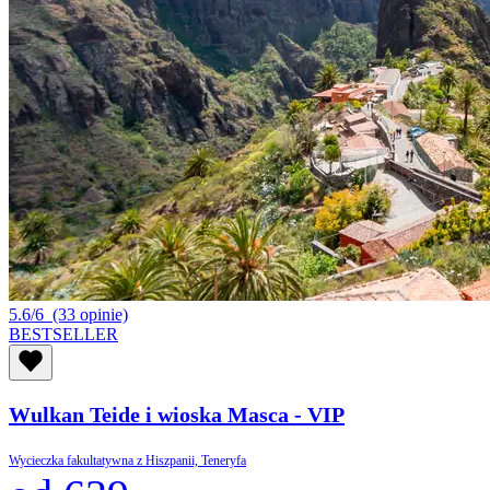
5.6/6
(33 opinie)
BESTSELLER
Wulkan Teide i wioska Masca - VIP
Wycieczka fakultatywna z Hiszpanii, Teneryfa