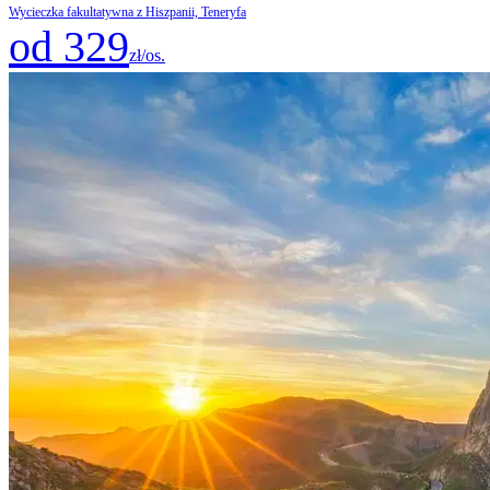
Wycieczka fakultatywna z Hiszpanii, Teneryfa
od 329
zł/os.