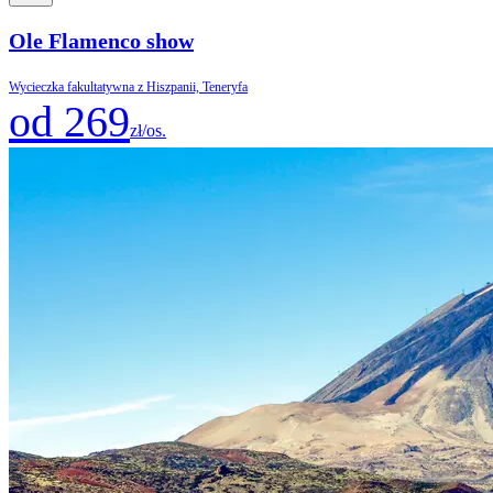
Ole Flamenco show
Wycieczka fakultatywna z Hiszpanii, Teneryfa
od 269
zł/os.