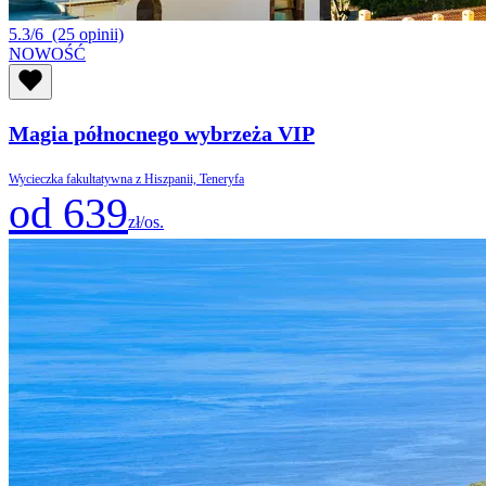
5.3/6
(25 opinii)
NOWOŚĆ
Magia północnego wybrzeża VIP
Wycieczka fakultatywna z Hiszpanii, Teneryfa
od 639
zł/os.