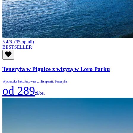
5.4/6
(95 opinii)
BESTSELLER
Teneryfa w Pigułce z wizytą w Loro Parku
Wycieczka fakultatywna z Hiszpanii, Teneryfa
od 289
zł/os.