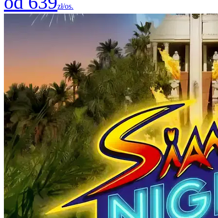
od 639
zł/os.