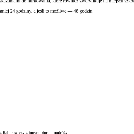
skazaniami do nurkowania, które również zweryfikuje na miejscu szk
niej 24 godziny, a jeśli to możliwe — 48 godzin
m, z Rainbow czy z innym biurem podróży