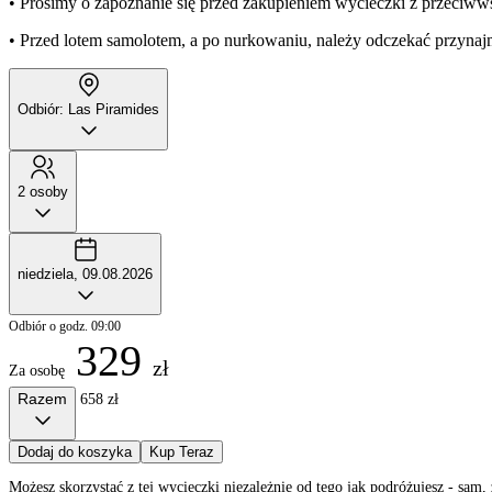
• Prosimy o zapoznanie się przed zakupieniem wycieczki z przeciww
• Przed lotem samolotem, a po nurkowaniu, należy odczekać przynajm
Odbiór: Las Piramides
2 osoby
niedziela, 09.08.2026
Odbiór o godz. 09:00
329
zł
Za osobę
Razem
658 zł
Dodaj do koszyka
Kup Teraz
Możesz skorzystać z tej wycieczki niezależnie od tego jak podróżujesz - sa