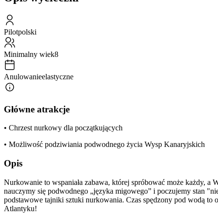
Pilot
polski
Minimalny wiek
8
Anulowanie
elastyczne
Główne atrakcje
• Chrzest nurkowy dla początkujących
• Możliwość podziwiania podwodnego życia Wysp Kanaryjskich
Opis
Nurkowanie to wspaniała zabawa, której spróbować może każdy, a Wysp
nauczymy się podwodnego „języka migowego” i poczujemy stan "niew
podstawowe tajniki sztuki nurkowania. Czas spędzony pod wodą to ok
Atlantyku!