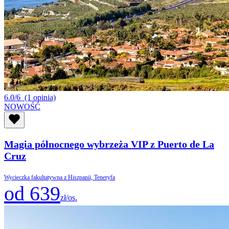
6.0/6
(1 opinia)
NOWOŚĆ
Magia północnego wybrzeża VIP z Puerto de La
Cruz
Wycieczka fakultatywna z Hiszpanii, Teneryfa
od 639
zł/os.