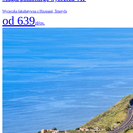
Wycieczka fakultatywna z Hiszpanii, Teneryfa
od 639
zł/os.