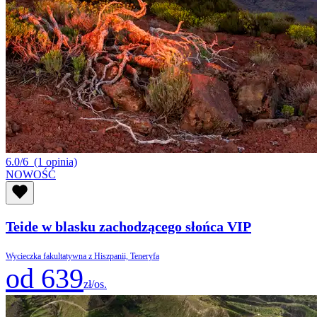
6.0/6
(1 opinia)
NOWOŚĆ
Teide w blasku zachodzącego słońca VIP
Wycieczka fakultatywna z Hiszpanii, Teneryfa
od 639
zł/os.