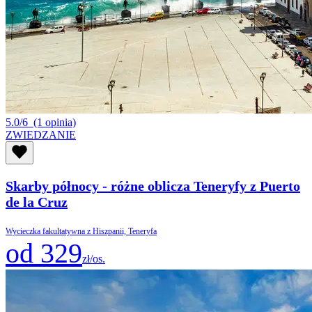
5.0/6
(1 opinia)
ZWIEDZANIE
Skarby północy - różne oblicza Teneryfy z Puerto
de la Cruz
Wycieczka fakultatywna z Hiszpanii, Teneryfa
od 329
zł/os.