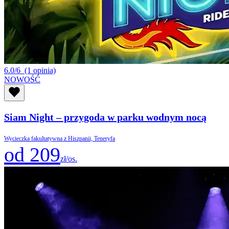
6.0/6
(1 opinia)
NOWOŚĆ
Siam Night – przygoda w parku wodnym nocą
Wycieczka fakultatywna z Hiszpanii, Teneryfa
od 209
zł/os.