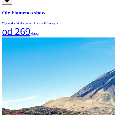
Ole Flamenco show
Wycieczka fakultatywna z Hiszpanii, Teneryfa
od 269
zł/os.