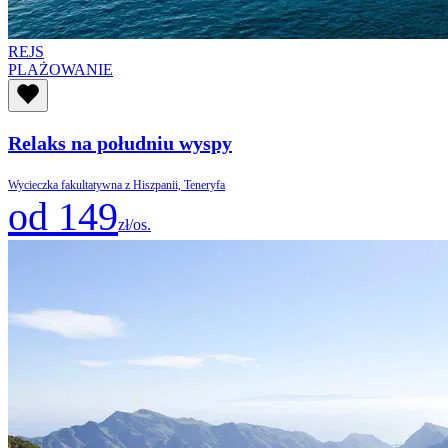
REJS
PLAŻOWANIE
Relaks na południu wyspy
Wycieczka fakultatywna z Hiszpanii, Teneryfa
od 149
zł/os.