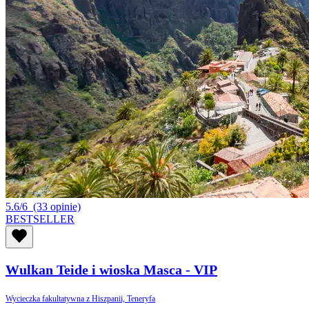
5.6/6
(33 opinie)
BESTSELLER
Wulkan Teide i wioska Masca - VIP
Wycieczka fakultatywna z Hiszpanii, Teneryfa