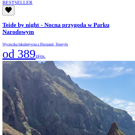
BESTSELLER
Teide by night - Nocna przygoda w Parku
Narodowym
Wycieczka fakultatywna z Hiszpanii, Teneryfa
od 389
zł/os.