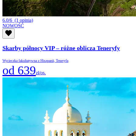
6.0/6
(1 opinia)
NOWOŚĆ
Skarby północy VIP – różne oblicza Teneryfy
Wycieczka fakultatywna z Hiszpanii, Teneryfa
od 639
zł/os.