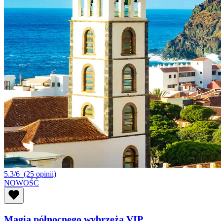
5.3/6
(25 opinii)
NOWOŚĆ
Magia północnego wybrzeża VIP