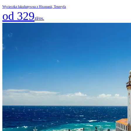
Wycieczka fakultatywna z Hiszpanii, Teneryfa
od 329
zł/os.