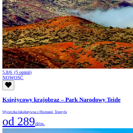
5.8/6
(5 opinii)
NOWOŚĆ
Księżycowy krajobraz – Park Narodowy Teide
Wycieczka fakultatywna z Hiszpanii, Teneryfa
od 289
zł/os.