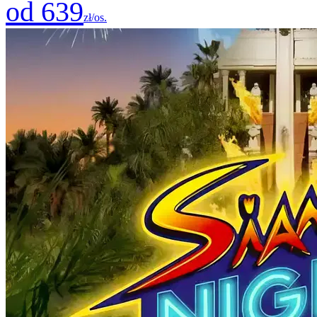
od 639
zł/os.