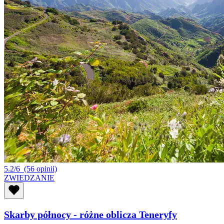
5.2/6
(56 opinii)
ZWIEDZANIE
Skarby północy - różne oblicza Teneryfy