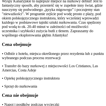
Wyspy Kanaryjskie to najlepsze miejsce na nurkowy debiut! Jest to
fantastyczny sposób, aby przenieść się w zupełnie inny świat, gdzie
nauczymy się podwodnego „języka migowego” i poczujemy stan
"nieważkości". W programie zejście pod wodę prosto z plaży, pod
okiem polskojęzycznego instruktora, który wcześniej wprowadzi
każdego w podstawowe tajniki sztuki nurkowania. Czas spędzony
pod wodą to ok. 20-40 minut w zależności od możliwości
uczestnika i szybkości zużycia butli z tlenem. Zapraszamy do
wspólnego eksplorowania głębin Atlantyku!
Cena obejmuje
• Odbiór z hotelu, miejsca określonego przez rezydenta lub z punktu
wybranego podczas procesu rezerwacji
• Transfer do bazy nurkowej z miejscowości Los Cristianos, Las
Amercias, Costa Adeje
• Opiekę polskojęzycznego instruktora
• Sprzęt do nurkowania
Cena nie obejmuje
• Napoi i posiłków podczas wycieczki