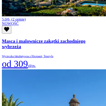
5.0/6
(2 opinie)
NOWOŚĆ
Masca i malownicze zakątki zachodniego
wybrzeża
Wycieczka fakultatywna z Hiszpanii, Teneryfa
od 309
zł/os.