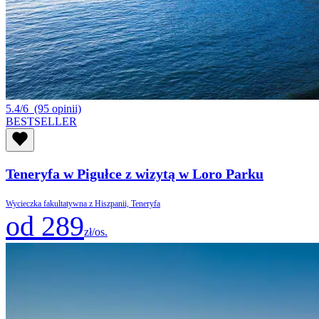
5.4/6
(95 opinii)
BESTSELLER
Teneryfa w Pigułce z wizytą w Loro Parku
Wycieczka fakultatywna z Hiszpanii, Teneryfa
od 289
zł/os.