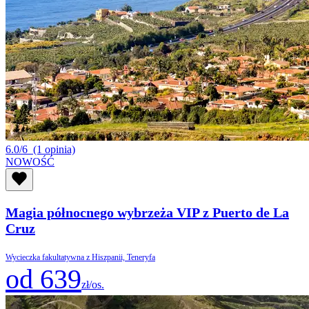
6.0/6
(1 opinia)
NOWOŚĆ
Magia północnego wybrzeża VIP z Puerto de La
Cruz
Wycieczka fakultatywna z Hiszpanii, Teneryfa
od 639
zł/os.