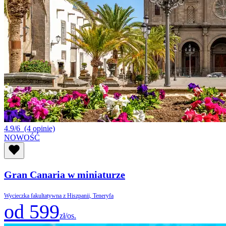
4.9/6
(4 opinie)
NOWOŚĆ
Gran Canaria w miniaturze
Wycieczka fakultatywna z Hiszpanii, Teneryfa
od 599
zł/os.