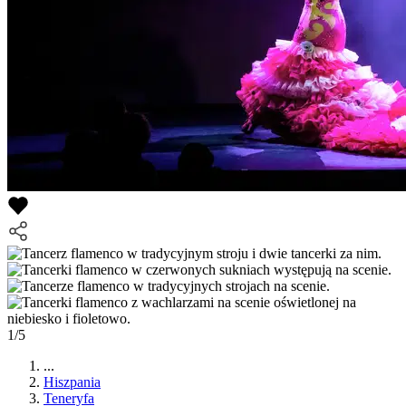
1/5
...
Hiszpania
Teneryfa