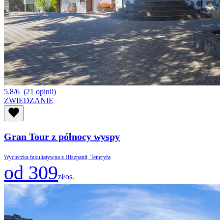
5.8/6
(21 opinii)
ZWIEDZANIE
Gran Tour z północy wyspy
Wycieczka fakultatywna z Hiszpanii, Teneryfa
od 309
zł/os.