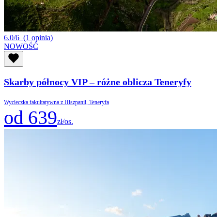
6.0/6
(1 opinia)
NOWOŚĆ
Skarby północy VIP – różne oblicza Teneryfy
Wycieczka fakultatywna z Hiszpanii, Teneryfa
od 639
zł/os.