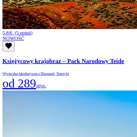
5.8/6
(5 opinii)
NOWOŚĆ
Księżycowy krajobraz – Park Narodowy Teide
Wycieczka fakultatywna z Hiszpanii, Teneryfa
od 289
zł/os.