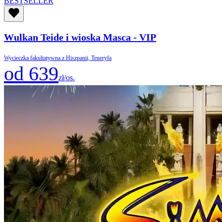
BESTSELLER
Wulkan Teide i wioska Masca - VIP
Wycieczka fakultatywna z Hiszpanii, Teneryfa
od 639
zł/os.