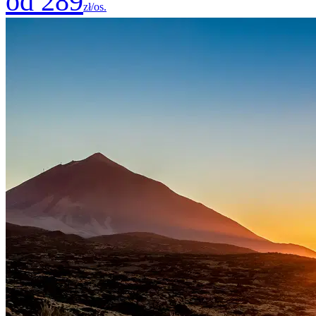
od 289
zł/os.