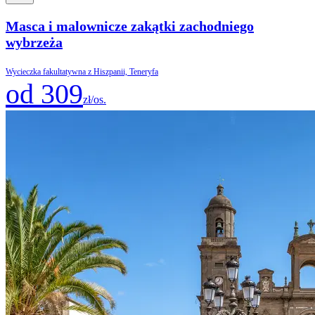
Masca i malownicze zakątki zachodniego
wybrzeża
Wycieczka fakultatywna z Hiszpanii, Teneryfa
od 309
zł/os.