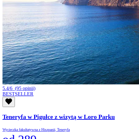
5.4/6
(95 opinii)
BESTSELLER
Teneryfa w Pigułce z wizytą w Loro Parku
Wycieczka fakultatywna z Hiszpanii, Teneryfa