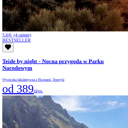
5.6/6
(4 opinie)
BESTSELLER
Teide by night - Nocna przygoda w Parku
Narodowym
Wycieczka fakultatywna z Hiszpanii, Teneryfa
od 389
zł/os.