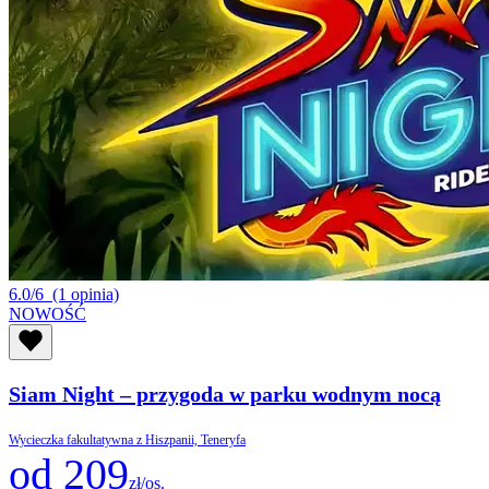
6.0/6
(1 opinia)
NOWOŚĆ
Siam Night – przygoda w parku wodnym nocą
Wycieczka fakultatywna z Hiszpanii, Teneryfa
od 209
zł/os.