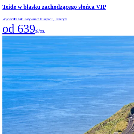
Teide w blasku zachodzącego słońca VIP
Wycieczka fakultatywna z Hiszpanii, Teneryfa
od 639
zł/os.