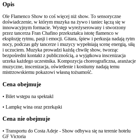
Opis
Ole Flamenco Show to coś więcej niż show. To sensoryczne
doświadczenie, w którym muzyka na żywo i taniec łączą się w
innowacyjnym formacie. Występ wyreżyserowany i stworzony
przez tancerza Fran Chafino przekształca istotę flamenco w
eksplozję rytmu, pasji i emocji. Gitara, śpiew i perkusja nadają rytm
nocy, podczas gdy tancerze i muzycy wypełniają scenę energią, siłą
i uczuciem. Muzyka prowadzi każdą chwilę show, tworząc
bezpośredni kontakt z publicznością, a wyjątkowa inscenizacja
urzeka każdego uczestnika. Kompozycja choreograficzna, aranżacje
muzyczne, inscenizacja, oświetlenie i kostiumy nadają temu
mistrzowskiemu pokazowi własną tożsamość.
Cena obejmuje
• Bilet wstępu na spektakl
• Lampkę wina oraz przekąski
Cena nie obejmuje
• Transportu do Costa Adeje - Show odbywa się na terenie hotelu
GF Victoria