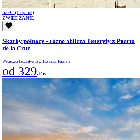
5.0/6
(1 opinia)
ZWIEDZANIE
Skarby północy - różne oblicza Teneryfy z Puerto
de la Cruz
Wycieczka fakultatywna z Hiszpanii, Teneryfa
od 329
zł/os.