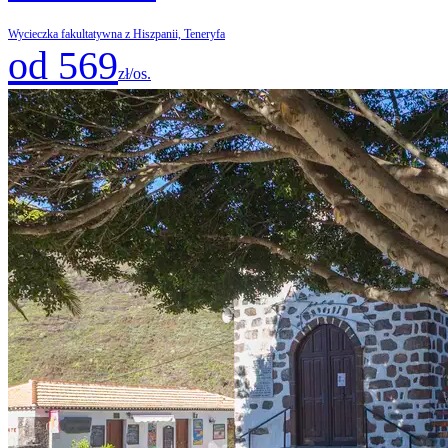
Wycieczka fakultatywna z Hiszpanii, Teneryfa
od 569
zł/os.