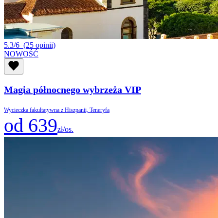
5.3/6
(25 opinii)
NOWOŚĆ
Magia północnego wybrzeża VIP
Wycieczka fakultatywna z Hiszpanii, Teneryfa
od 639
zł/os.