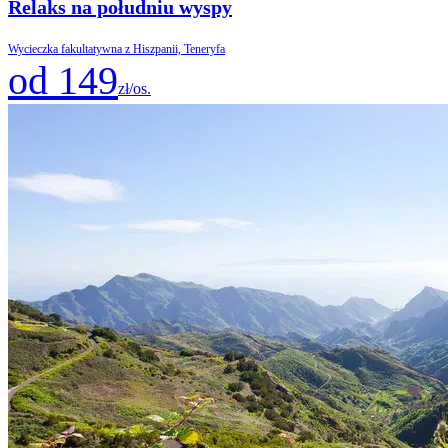
Relaks na południu wyspy
Wycieczka fakultatywna z Hiszpanii, Teneryfa
od 149
zł/os.