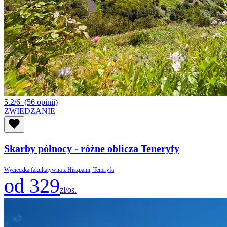
5.2/6
(56 opinii)
ZWIEDZANIE
Skarby północy - różne oblicza Teneryfy
Wycieczka fakultatywna z Hiszpanii, Teneryfa
od 329
zł/os.