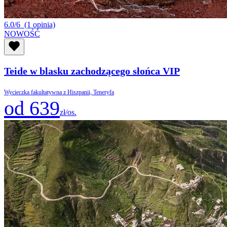
6.0/6
(1 opinia)
NOWOŚĆ
Teide w blasku zachodzącego słońca VIP
Wycieczka fakultatywna z Hiszpanii, Teneryfa
od 639
zł/os.