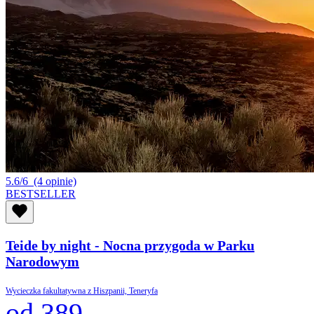
5.6/6
(4 opinie)
BESTSELLER
Teide by night - Nocna przygoda w Parku
Narodowym
Wycieczka fakultatywna z Hiszpanii, Teneryfa
od 389