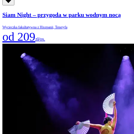
Siam Night – przygoda w parku wodnym nocą
Wycieczka fakultatywna z Hiszpanii, Teneryfa
od 209
zł/os.