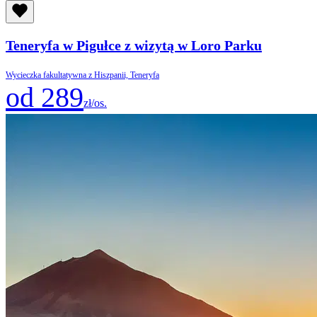
Teneryfa w Pigułce z wizytą w Loro Parku
Wycieczka fakultatywna z Hiszpanii, Teneryfa
od 289
zł/os.