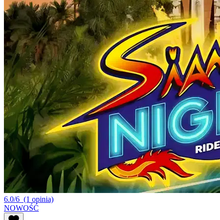
6.0/6
(1 opinia)
NOWOŚĆ