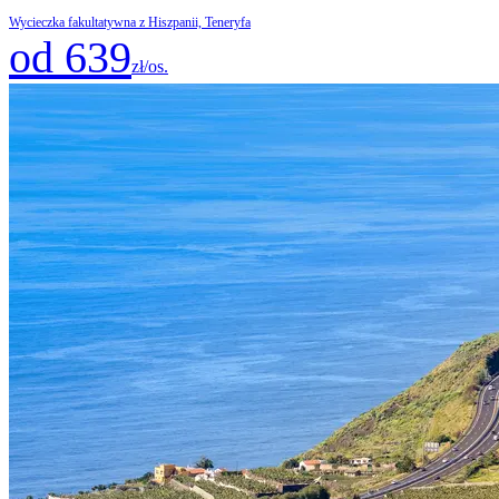
Wycieczka fakultatywna z Hiszpanii, Teneryfa
od 639
zł/os.