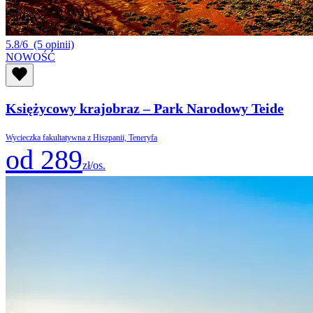
5.8/6
(5 opinii)
NOWOŚĆ
Księżycowy krajobraz – Park Narodowy Teide
Wycieczka fakultatywna z Hiszpanii, Teneryfa
od 289
zł/os.