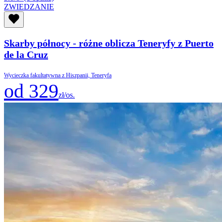
ZWIEDZANIE
Skarby północy - różne oblicza Teneryfy z Puerto
de la Cruz
Wycieczka fakultatywna z Hiszpanii, Teneryfa
od 329
zł/os.