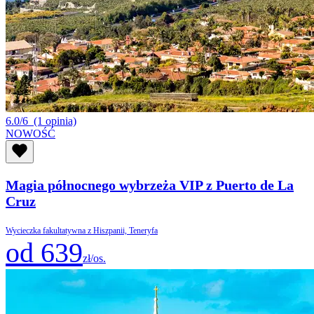
6.0/6
(1 opinia)
NOWOŚĆ
Magia północnego wybrzeża VIP z Puerto de La
Cruz
Wycieczka fakultatywna z Hiszpanii, Teneryfa
od 639
zł/os.