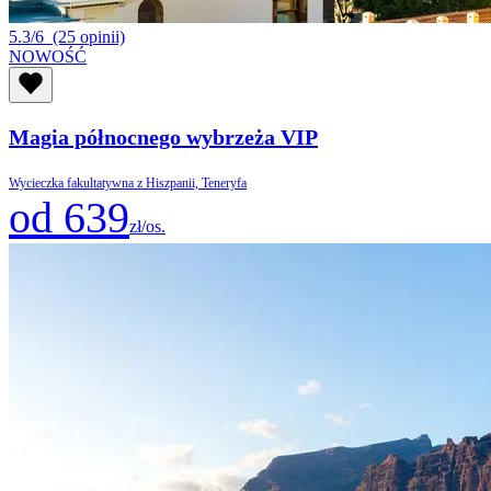
5.3/6
(25 opinii)
NOWOŚĆ
Magia północnego wybrzeża VIP
Wycieczka fakultatywna z Hiszpanii, Teneryfa
od 639
zł/os.