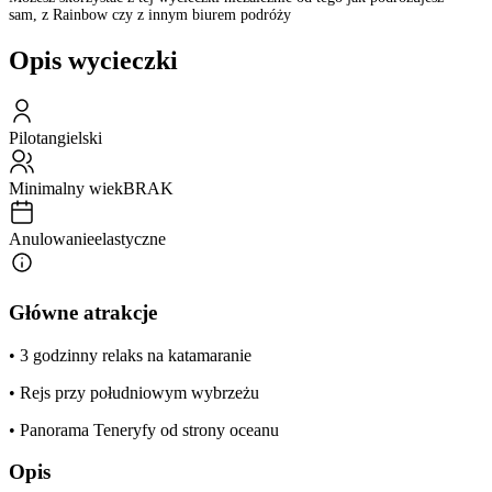
sam, z Rainbow czy z innym biurem podróży
Opis wycieczki
Pilot
angielski
Minimalny wiek
BRAK
Anulowanie
elastyczne
Główne atrakcje
• 3 godzinny relaks na katamaranie
• Rejs przy południowym wybrzeżu
• Panorama Teneryfy od strony oceanu
Opis