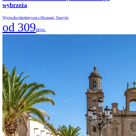
wybrzeża
Wycieczka fakultatywna z Hiszpanii, Teneryfa
od 309
zł/os.