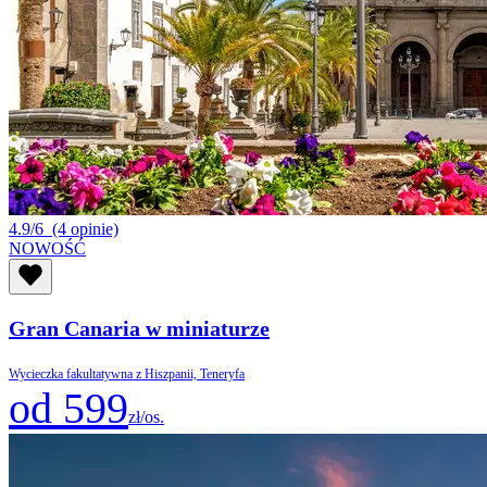
4.9/6
(4 opinie)
NOWOŚĆ
Gran Canaria w miniaturze
Wycieczka fakultatywna z Hiszpanii, Teneryfa
od 599
zł/os.