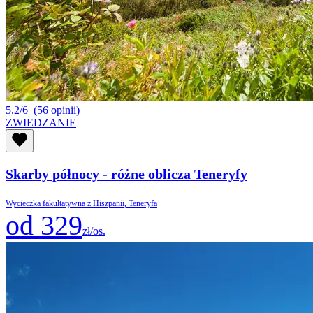
5.2/6
(56 opinii)
ZWIEDZANIE
Skarby północy - różne oblicza Teneryfy
Wycieczka fakultatywna z Hiszpanii, Teneryfa
od 329
zł/os.