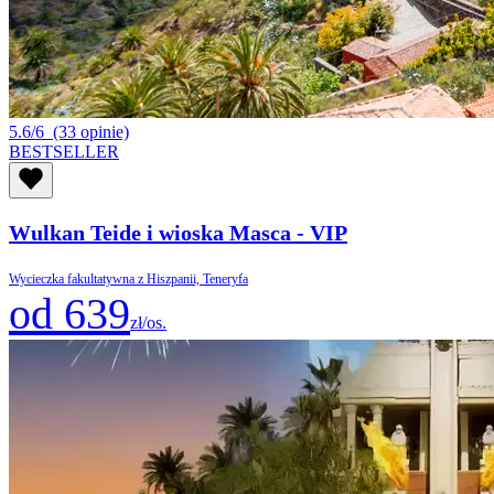
5.6/6
(33 opinie)
BESTSELLER
Wulkan Teide i wioska Masca - VIP
Wycieczka fakultatywna z Hiszpanii, Teneryfa
od 639
zł/os.