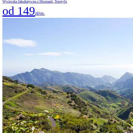
Wycieczka fakultatywna z Hiszpanii, Teneryfa
od 149
zł/os.