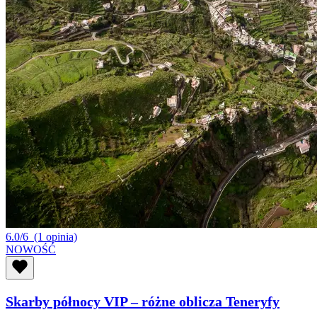
6.0/6
(1 opinia)
NOWOŚĆ
Skarby północy VIP – różne oblicza Teneryfy