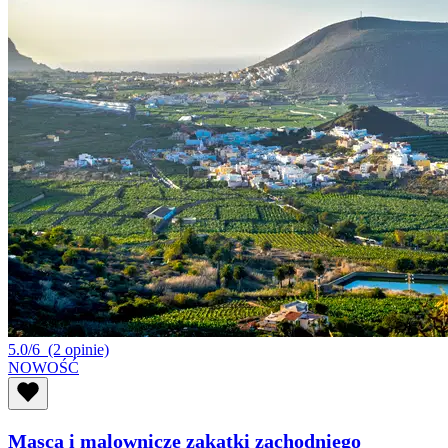
5.0/6
(2 opinie)
NOWOŚĆ
Masca i malownicze zakątki zachodniego