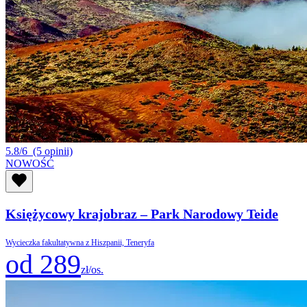
5.8/6
(5 opinii)
NOWOŚĆ
Księżycowy krajobraz – Park Narodowy Teide
Wycieczka fakultatywna z Hiszpanii, Teneryfa
od 289
zł/os.