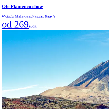
Ole Flamenco show
Wycieczka fakultatywna z Hiszpanii, Teneryfa
od 269
zł/os.