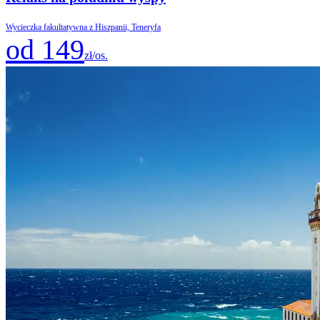
Wycieczka fakultatywna z Hiszpanii, Teneryfa
od 149
zł/os.