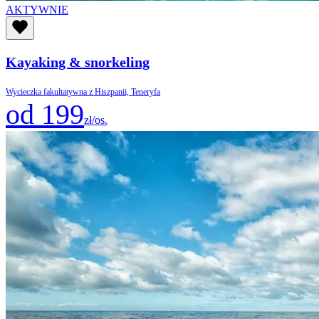
AKTYWNIE
Kayaking & snorkeling
Wycieczka fakultatywna z Hiszpanii, Teneryfa
od 199
zł/os.