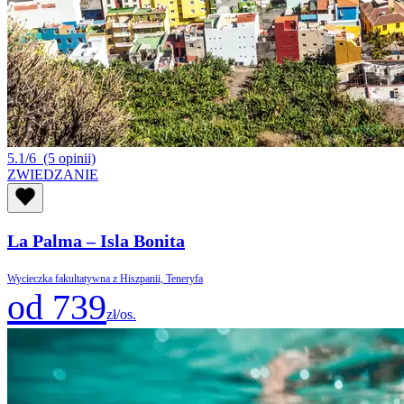
5.1/6
(5 opinii)
ZWIEDZANIE
La Palma – Isla Bonita
Wycieczka fakultatywna z Hiszpanii, Teneryfa
od 739
zł/os.