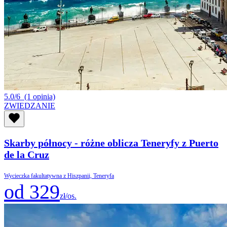
5.0/6
(1 opinia)
ZWIEDZANIE
Skarby północy - różne oblicza Teneryfy z Puerto
de la Cruz
Wycieczka fakultatywna z Hiszpanii, Teneryfa
od 329
zł/os.