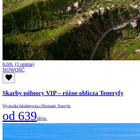
6.0/6
(1 opinia)
NOWOŚĆ
Skarby północy VIP – różne oblicza Teneryfy
Wycieczka fakultatywna z Hiszpanii, Teneryfa
od 639
zł/os.