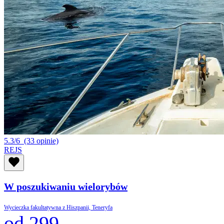
5.3/6
(33 opinie)
REJS
W poszukiwaniu wielorybów
Wycieczka fakultatywna z Hiszpanii, Teneryfa
od 299