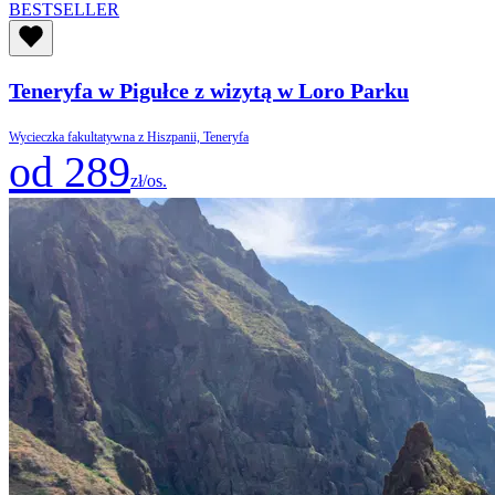
BESTSELLER
Teneryfa w Pigułce z wizytą w Loro Parku
Wycieczka fakultatywna z Hiszpanii, Teneryfa
od 289
zł/os.