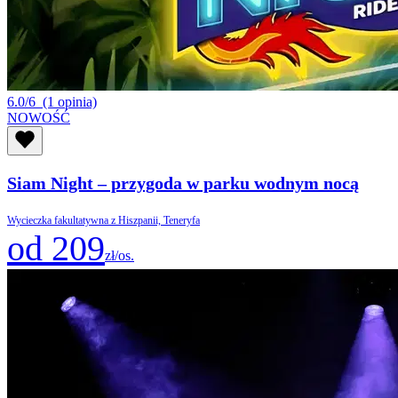
6.0/6
(1 opinia)
NOWOŚĆ
Siam Night – przygoda w parku wodnym nocą
Wycieczka fakultatywna z Hiszpanii, Teneryfa
od 209
zł/os.