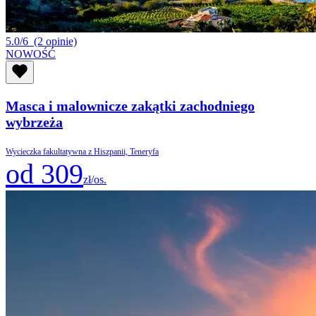
5.0/6
(2 opinie)
NOWOŚĆ
Masca i malownicze zakątki zachodniego
wybrzeża
Wycieczka fakultatywna z Hiszpanii, Teneryfa
od 309
zł/os.