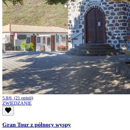
5.8/6
(21 opinii)
ZWIEDZANIE
Gran Tour z północy wyspy