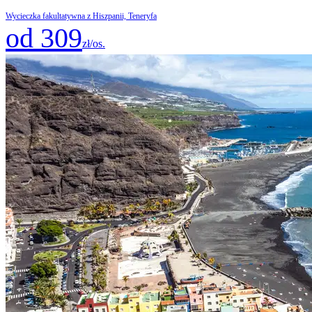
Wycieczka fakultatywna z Hiszpanii, Teneryfa
od 309
zł/os.