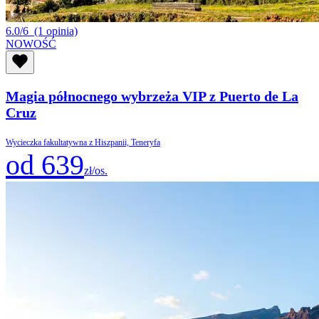
6.0/6
(1 opinia)
NOWOŚĆ
Magia północnego wybrzeża VIP z Puerto de La
Cruz
Wycieczka fakultatywna z Hiszpanii, Teneryfa
od 639
zł/os.