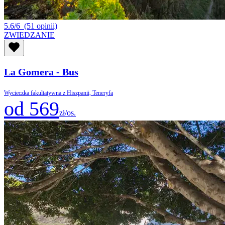
5.6/6
(51 opinii)
ZWIEDZANIE
La Gomera - Bus
Wycieczka fakultatywna z Hiszpanii, Teneryfa
od 569
zł/os.