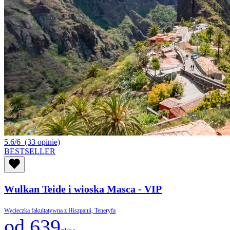
5.6/6
(33 opinie)
BESTSELLER
Wulkan Teide i wioska Masca - VIP
Wycieczka fakultatywna z Hiszpanii, Teneryfa
od 639