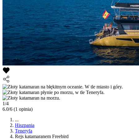
1/4
6.0/6
(1 opinia)
...
Hiszpania
Teneryfa
Rejs katamaranem Freebird