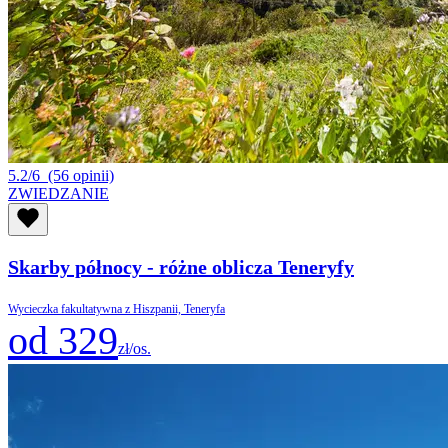
5.2/6
(56 opinii)
ZWIEDZANIE
Skarby północy - różne oblicza Teneryfy
Wycieczka fakultatywna z Hiszpanii, Teneryfa
od 329
zł/os.