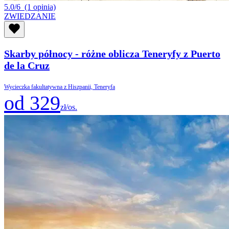
5.0/6
(1 opinia)
ZWIEDZANIE
Skarby północy - różne oblicza Teneryfy z Puerto
de la Cruz
Wycieczka fakultatywna z Hiszpanii, Teneryfa
od 329
zł/os.