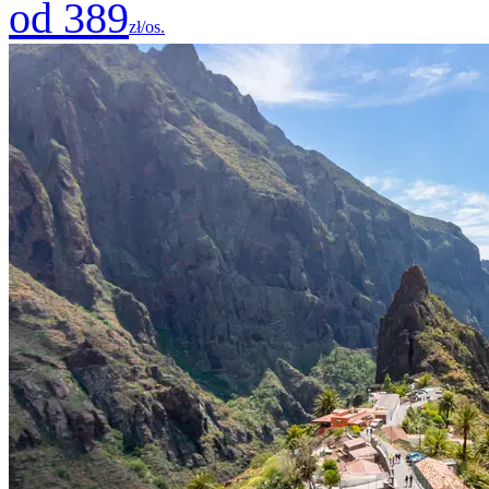
od 389
zł/os.