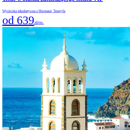
Wycieczka fakultatywna z Hiszpanii, Teneryfa
od 639
zł/os.