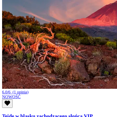
6.0/6
(1 opinia)
NOWOŚĆ
Teide w blasku zachodzącego słońca VIP