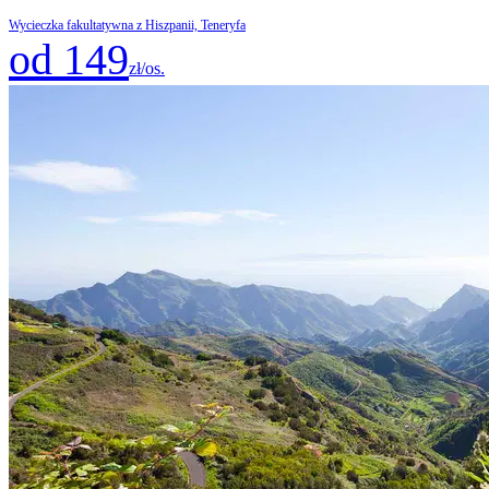
Wycieczka fakultatywna z Hiszpanii, Teneryfa
od 149
zł/os.