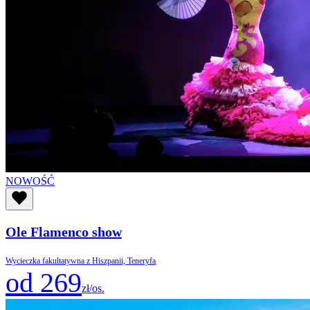
NOWOŚĆ
Ole Flamenco show
Wycieczka fakultatywna z Hiszpanii, Teneryfa
od 269
zł/os.