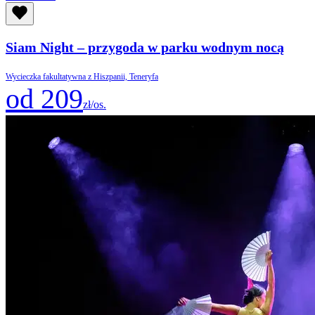
Siam Night – przygoda w parku wodnym nocą
Wycieczka fakultatywna z Hiszpanii, Teneryfa
od 209
zł/os.