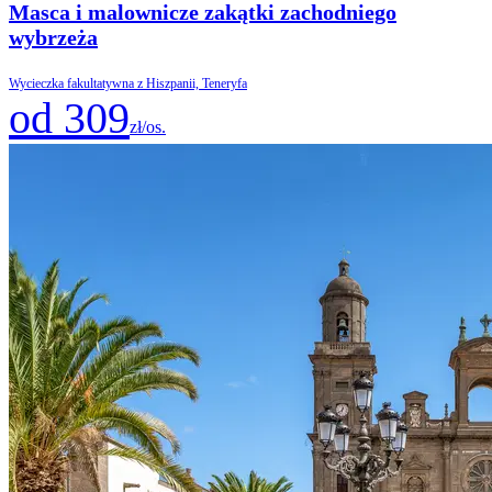
Masca i malownicze zakątki zachodniego
wybrzeża
Wycieczka fakultatywna z Hiszpanii, Teneryfa
od 309
zł/os.