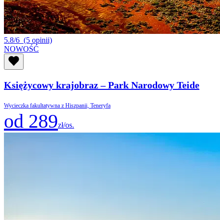
5.8/6
(5 opinii)
NOWOŚĆ
Księżycowy krajobraz – Park Narodowy Teide
Wycieczka fakultatywna z Hiszpanii, Teneryfa
od 289
zł/os.