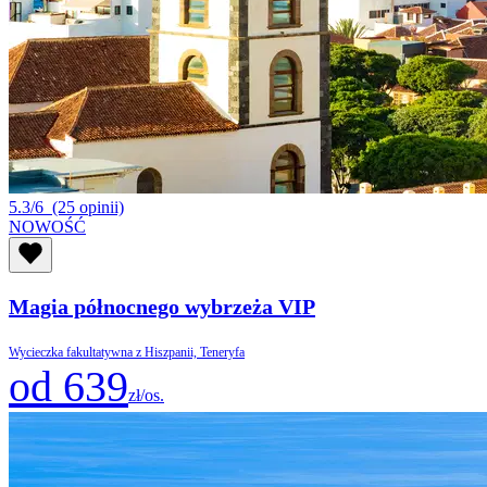
5.3/6
(25 opinii)
NOWOŚĆ
Magia północnego wybrzeża VIP
Wycieczka fakultatywna z Hiszpanii, Teneryfa
od 639
zł/os.