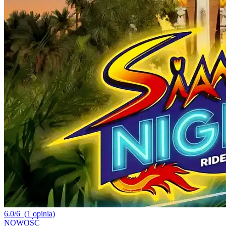
6.0/6
(1 opinia)
NOWOŚĆ