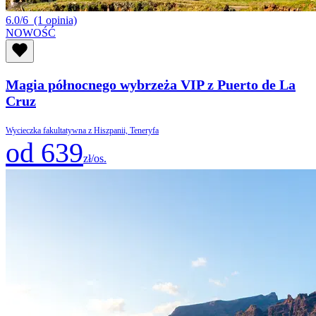
6.0/6
(1 opinia)
NOWOŚĆ
Magia północnego wybrzeża VIP z Puerto de La
Cruz
Wycieczka fakultatywna z Hiszpanii, Teneryfa
od 639
zł/os.