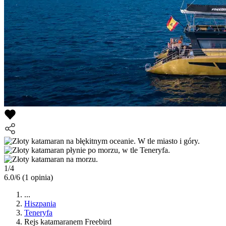
1/4
6.0/6
(1 opinia)
...
Hiszpania
Teneryfa
Rejs katamaranem Freebird