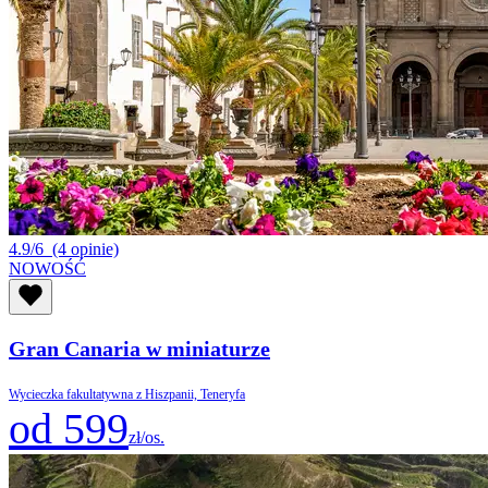
4.9/6
(4 opinie)
NOWOŚĆ
Gran Canaria w miniaturze
Wycieczka fakultatywna z Hiszpanii, Teneryfa
od 599
zł/os.