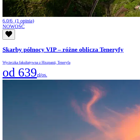
6.0/6
(1 opinia)
NOWOŚĆ
Skarby północy VIP – różne oblicza Teneryfy
Wycieczka fakultatywna z Hiszpanii, Teneryfa
od 639
zł/os.