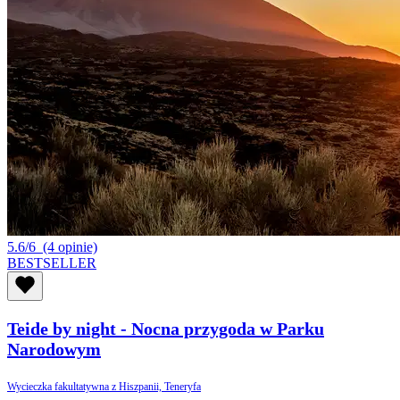
5.6/6
(4 opinie)
BESTSELLER
Teide by night - Nocna przygoda w Parku
Narodowym
Wycieczka fakultatywna z Hiszpanii, Teneryfa