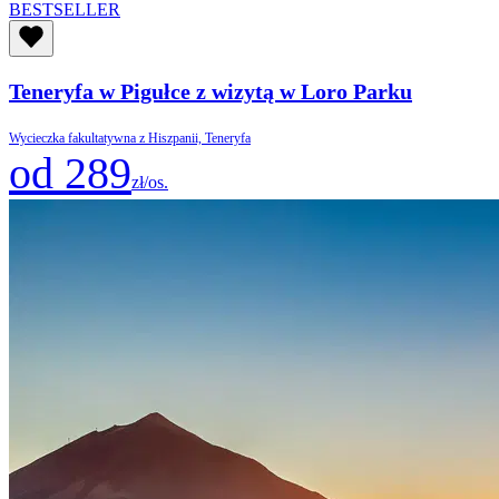
BESTSELLER
Teneryfa w Pigułce z wizytą w Loro Parku
Wycieczka fakultatywna z Hiszpanii, Teneryfa
od 289
zł/os.