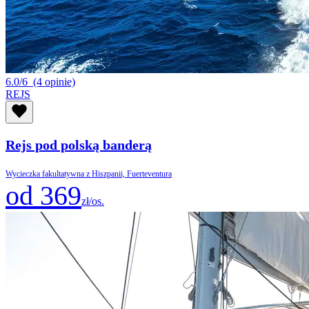
6.0/6
(4 opinie)
REJS
Rejs pod polską banderą
Wycieczka fakultatywna z Hiszpanii, Fuerteventura
od 369
zł/os.