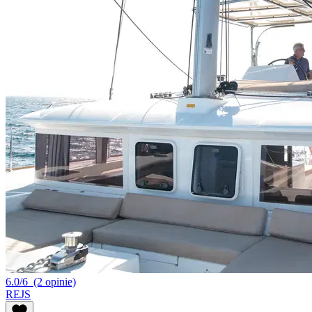
6.0/6
(2 opinie)
REJS