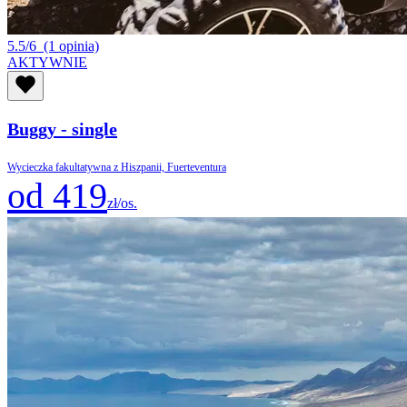
5.5/6
(1 opinia)
AKTYWNIE
Buggy - single
Wycieczka fakultatywna z Hiszpanii, Fuerteventura
od 419
zł/os.