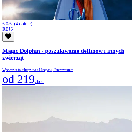
6.0/6
(4 opinie)
REJS
Magic Dolphin - poszukiwanie delfinów i innych
zwierząt
Wycieczka fakultatywna z Hiszpanii, Fuerteventura
od 219
zł/os.