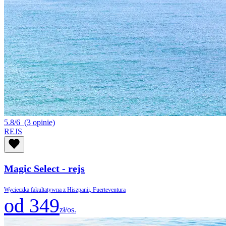
5.8/6
(3 opinie)
REJS
Magic Select - rejs
Wycieczka fakultatywna z Hiszpanii, Fuerteventura
od 349
zł/os.