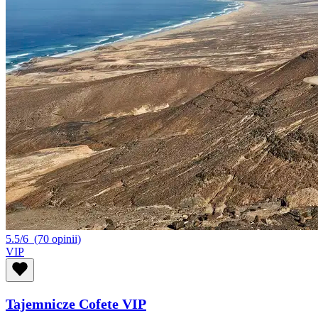
5.5/6
(70 opinii)
VIP
Tajemnicze Cofete VIP