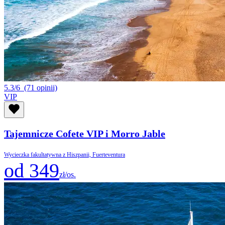
5.3/6
(71 opinii)
VIP
Tajemnicze Cofete VIP i Morro Jable
Wycieczka fakultatywna z Hiszpanii, Fuerteventura
od 349
zł/os.