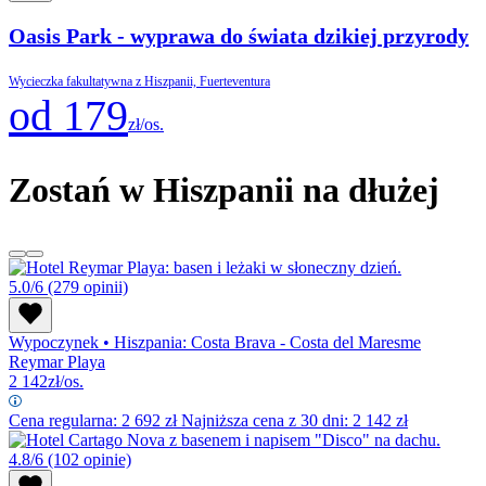
Oasis Park - wyprawa do świata dzikiej przyrody
Wycieczka fakultatywna z Hiszpanii, Fuerteventura
od 179
zł/os.
Zostań w Hiszpanii na dłużej
5.0/6
(279 opinii)
Wypoczynek
•
Hiszpania: Costa Brava - Costa del Maresme
Reymar Playa
2 142
zł/os.
Cena regularna:
2 692
zł
Najniższa cena z 30 dni: 2 142 zł
4.8/6
(102 opinie)