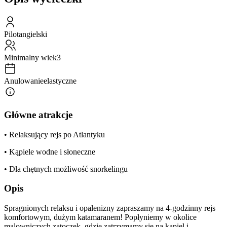
Pilot
angielski
Minimalny wiek
3
Anulowanie
elastyczne
Główne atrakcje
• Relaksujący rejs po Atlantyku
• Kąpiele wodne i słoneczne
• Dla chętnych możliwość snorkelingu
Opis
Spragnionych relaksu i opalenizny zapraszamy na 4-godzinny rejs
komfortowym, dużym katamaranem! Popłyniemy w okolice
malowniczych zatoczek, gdzie zatrzymamy się na kąpiel i