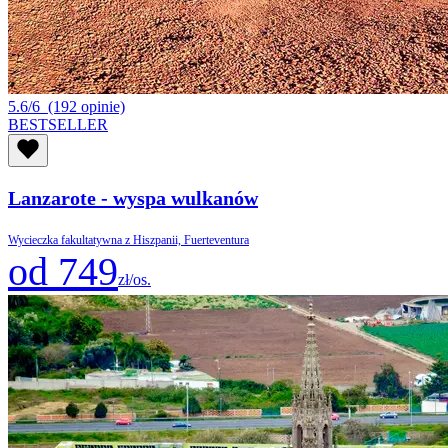
5.6/6
(192 opinie)
BESTSELLER
Lanzarote - wyspa wulkanów
Wycieczka fakultatywna z Hiszpanii, Fuerteventura
od 749
zł/os.