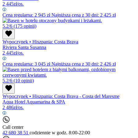
2 445
zł/os.
Cena regularna:
2 945
zł
Najniższa cena z 30 dni: 2 425 zł
5.2/6
(175 opinii)
Wypoczynek
•
Hiszpania: Costa Brava
Riviera Santa Susanna
2 445
zł/os.
Cena regularna:
3 045
zł
Najniższa cena z 30 dni: 2 426 zł
5.2/6
(10 opinii)
Wypoczynek
•
Hiszpania: Costa Brava - Costa del Maresme
Aqua Hotel Aquamarina & SPA
2 486
zł/os.
Call center
42 680 38 51
codziennie
w godz. 8:00-22:00