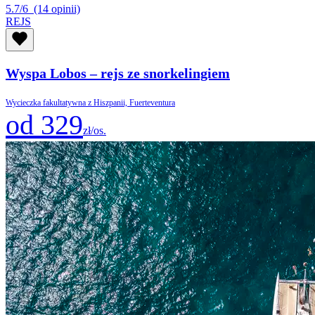
5.7/6
(14 opinii)
REJS
Wyspa Lobos – rejs ze snorkelingiem
Wycieczka fakultatywna z Hiszpanii, Fuerteventura
od 329
zł/os.