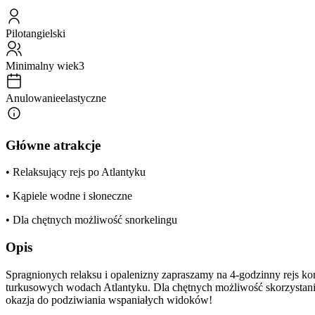
Pilot
angielski
Minimalny wiek
3
Anulowanie
elastyczne
Główne atrakcje
• Relaksujący rejs po Atlantyku
• Kąpiele wodne i słoneczne
• Dla chętnych możliwość snorkelingu
Opis
Spragnionych relaksu i opalenizny zapraszamy na 4-godzinny rejs 
turkusowych wodach Atlantyku. Dla chętnych możliwość skorzystania
okazja do podziwiania wspaniałych widoków!