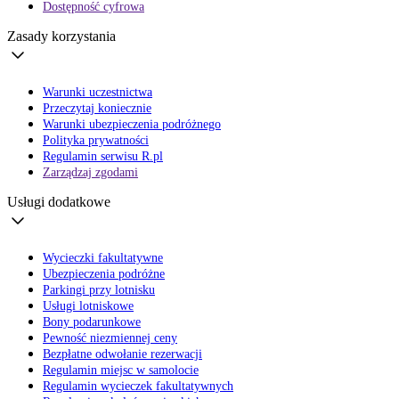
Dostępność cyfrowa
Zasady korzystania
Warunki uczestnictwa
Przeczytaj koniecznie
Warunki ubezpieczenia podróżnego
Polityka prywatności
Regulamin serwisu R.pl
Zarządzaj zgodami
Usługi dodatkowe
Wycieczki fakultatywne
Ubezpieczenia podróżne
Parkingi przy lotnisku
Usługi lotniskowe
Bony podarunkowe
Pewność niezmiennej ceny
Bezpłatne odwołanie rezerwacji
Regulamin miejsc w samolocie
Regulamin wycieczek fakultatywnych