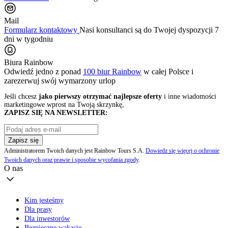
Mail
Formularz kontaktowy
Nasi konsultanci są do Twojej dyspozycji 7
dni w tygodniu
Biura Rainbow
Odwiedź jedno z ponad
100 biur Rainbow
w całej Polsce i
zarezerwuj swój
wymarzony urlop
Jeśli chcesz
jako pierwszy otrzymać najlepsze oferty
i inne wiadomości
marketingowe wprost na Twoją skrzynkę,
ZAPISZ SIĘ NA NEWSLETTER:
Zapisz się
Administratorem Twoich danych jest Rainbow Tours S.A.
Dowiedz się więcej o ochronie
Twoich danych oraz prawie i sposobie wycofania zgody
.
O nas
Kim jesteśmy
Dla prasy
Dla inwestorów
Bezpieczne wakacje