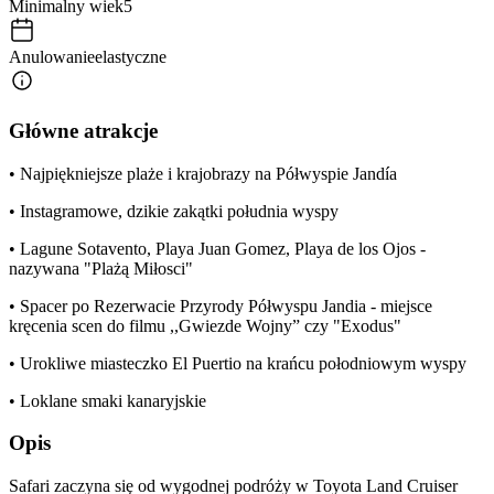
Minimalny wiek
5
Anulowanie
elastyczne
Główne atrakcje
• Najpiękniejsze plaże i krajobrazy na Półwyspie Jandía
• Instagramowe, dzikie zakątki południa wyspy
• Lagune Sotavento, Playa Juan Gomez, Playa de los Ojos -
nazywana "Plażą Miłosci"
• Spacer po Rezerwacie Przyrody Półwyspu Jandia - miejsce
kręcenia scen do filmu ,,Gwiezde Wojny” czy "Exodus"
• Urokliwe miasteczko El Puertio na krańcu połodniowym wyspy
• Loklane smaki kanaryjskie
Opis
Safari zaczyna się od wygodnej podróży w Toyota Land Cruiser