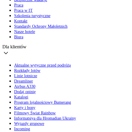
Praca
Praca w IT
Szkolenia turystyczne
Kontakt
Standardy Ochrony Małoletnich
Nasze hotele
Biura
Dla klientów
Aktualne wytyczne przed podróżą
Rozkłady lotów
Linie lotnicze
Dreamliner
Airbus A330
Dodaj opinię
Katalogi
Program lojalnościowy Bumerang
Karty i bony
Filmowy Świat Rainbow
Informatsiya dla Hromadian Ukrainy
Wyjazdy grupowe
Incoming