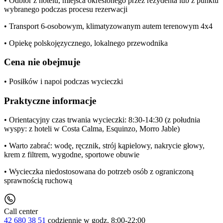
• Odbiór z hotelu, miejsca określonego przez rezydenta lub z punktu
wybranego podczas procesu rezerwacji
• Transport 6-osobowym, klimatyzowanym autem terenowym 4x4
• Opiekę polskojęzycznego, lokalnego przewodnika
Cena nie obejmuje
• Posiłków i napoi podczas wycieczki
Praktyczne informacje
• Orientacyjny czas trwania wycieczki: 8:30-14:30 (z południa
wyspy: z hoteli w Costa Calma, Esquinzo, Morro Jable)
• Warto zabrać: wodę, ręcznik, strój kąpielowy, nakrycie głowy,
krem z filtrem, wygodne, sportowe obuwie
• Wycieczka niedostosowana do potrzeb osób z ograniczoną
sprawnością ruchową
Call center
42 680 38 51
codziennie
w godz. 8:00-22:00