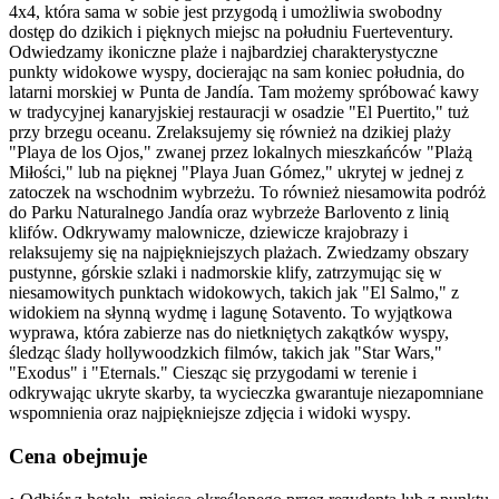
4x4, która sama w sobie jest przygodą i umożliwia swobodny
dostęp do dzikich i pięknych miejsc na południu Fuerteventury.
Odwiedzamy ikoniczne plaże i najbardziej charakterystyczne
punkty widokowe wyspy, docierając na sam koniec południa, do
latarni morskiej w Punta de Jandía. Tam możemy spróbować kawy
w tradycyjnej kanaryjskiej restauracji w osadzie "El Puertito," tuż
przy brzegu oceanu. Zrelaksujemy się również na dzikiej plaży
"Playa de los Ojos," zwanej przez lokalnych mieszkańców "Plażą
Miłości," lub na pięknej "Playa Juan Gómez," ukrytej w jednej z
zatoczek na wschodnim wybrzeżu. To również niesamowita podróż
do Parku Naturalnego Jandía oraz wybrzeże Barlovento z linią
klifów. Odkrywamy malownicze, dziewicze krajobrazy i
relaksujemy się na najpiękniejszych plażach. Zwiedzamy obszary
pustynne, górskie szlaki i nadmorskie klify, zatrzymując się w
niesamowitych punktach widokowych, takich jak "El Salmo," z
widokiem na słynną wydmę i lagunę Sotavento. To wyjątkowa
wyprawa, która zabierze nas do nietkniętych zakątków wyspy,
śledząc ślady hollywoodzkich filmów, takich jak "Star Wars,"
"Exodus" i "Eternals." Ciesząc się przygodami w terenie i
odkrywając ukryte skarby, ta wycieczka gwarantuje niezapomniane
wspomnienia oraz najpiękniejsze zdjęcia i widoki wyspy.
Cena obejmuje