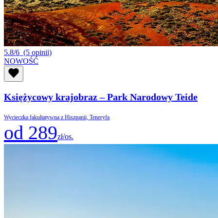
5.8/6
(5 opinii)
NOWOŚĆ
Księżycowy krajobraz – Park Narodowy Teide
Wycieczka fakultatywna z Hiszpanii, Teneryfa
od 289
zł/os.