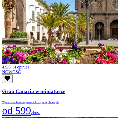
4.9/6
(4 opinie)
NOWOŚĆ
Gran Canaria w miniaturze
Wycieczka fakultatywna z Hiszpanii, Teneryfa
od 599
zł/os.