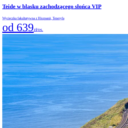
Teide w blasku zachodzącego słońca VIP
Wycieczka fakultatywna z Hiszpanii, Teneryfa
od 639
zł/os.