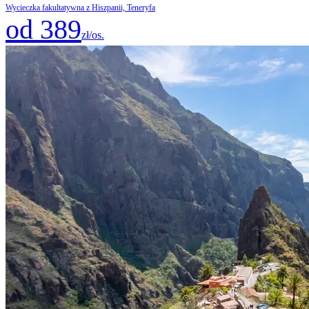
Wycieczka fakultatywna z Hiszpanii, Teneryfa
od 389
zł/os.