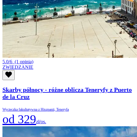
5.0/6
(1 opinia)
ZWIEDZANIE
Skarby północy - różne oblicza Teneryfy z Puerto
de la Cruz
Wycieczka fakultatywna z Hiszpanii, Teneryfa
od 329
zł/os.