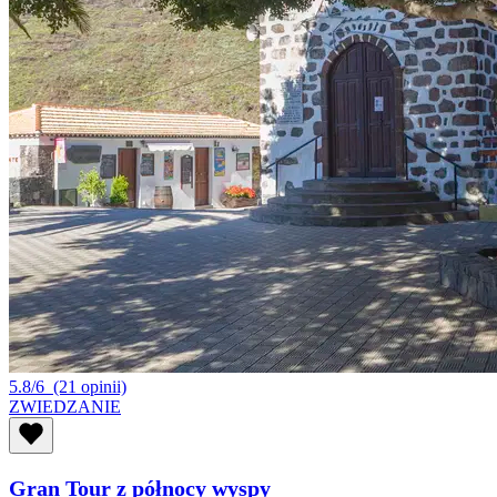
5.8/6
(21 opinii)
ZWIEDZANIE
Gran Tour z północy wyspy