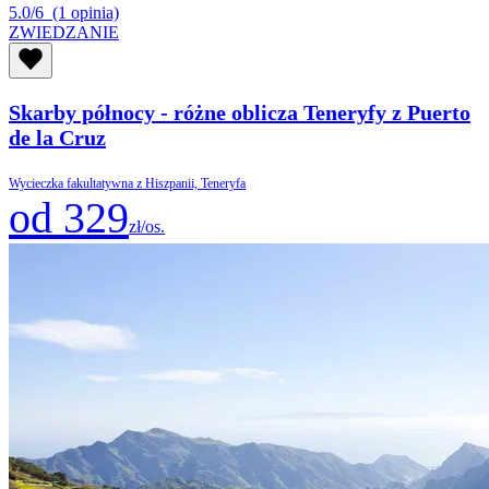
5.0/6
(1 opinia)
ZWIEDZANIE
Skarby północy - różne oblicza Teneryfy z Puerto
de la Cruz
Wycieczka fakultatywna z Hiszpanii, Teneryfa
od 329
zł/os.