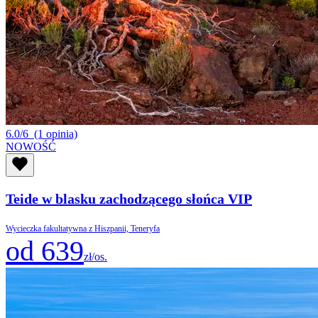
6.0/6
(1 opinia)
NOWOŚĆ
Teide w blasku zachodzącego słońca VIP
Wycieczka fakultatywna z Hiszpanii, Teneryfa
od 639
zł/os.