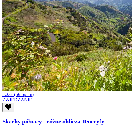
5.2/6
(56 opinii)
ZWIEDZANIE
Skarby północy - różne oblicza Teneryfy