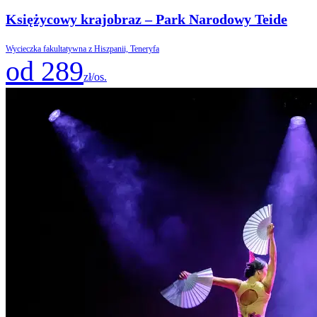
Księżycowy krajobraz – Park Narodowy Teide
Wycieczka fakultatywna z Hiszpanii, Teneryfa
od 289
zł/os.