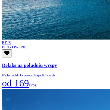
REJS
PLAŻOWANIE
Relaks na południu wyspy
Wycieczka fakultatywna z Hiszpanii, Teneryfa
od 169
zł/os.