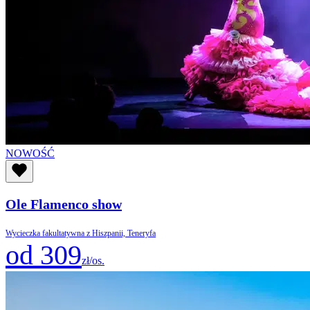
NOWOŚĆ
Ole Flamenco show
Wycieczka fakultatywna z Hiszpanii, Teneryfa
od 309
zł/os.