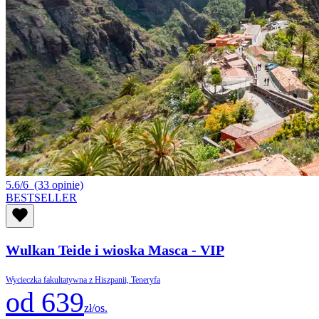
5.6/6
(33 opinie)
BESTSELLER
Wulkan Teide i wioska Masca - VIP
Wycieczka fakultatywna z Hiszpanii, Teneryfa
od 639
zł/os.