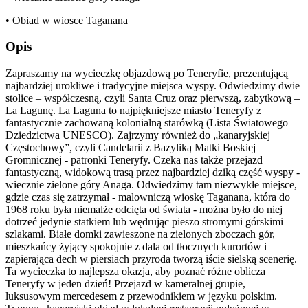
• Obiad w wiosce Taganana
Opis
Zapraszamy na wycieczkę objazdową po Teneryfie, prezentującą
najbardziej urokliwe i tradycyjne miejsca wyspy. Odwiedzimy dwie
stolice – współczesną, czyli Santa Cruz oraz pierwszą, zabytkową –
La Lagunę. La Laguna to najpiękniejsze miasto Teneryfy z
fantastycznie zachowaną kolonialną starówką (Lista Światowego
Dziedzictwa UNESCO). Zajrzymy również do „kanaryjskiej
Częstochowy”, czyli Candelarii z Bazyliką Matki Boskiej
Gromnicznej - patronki Teneryfy. Czeka nas także przejazd
fantastyczną, widokową trasą przez najbardziej dziką część wyspy -
wiecznie zielone góry Anaga. Odwiedzimy tam niezwykłe miejsce,
gdzie czas się zatrzymał - malowniczą wioskę Taganana, która do
1968 roku była niemalże odcięta od świata - można było do niej
dotrzeć jedynie statkiem lub wędrując pieszo stromymi górskimi
szlakami. Białe domki zawieszone na zielonych zboczach gór,
mieszkańcy żyjący spokojnie z dala od tłocznych kurortów i
zapierająca dech w piersiach przyroda tworzą iście sielską scenerię.
Ta wycieczka to najlepsza okazja, aby poznać różne oblicza
Teneryfy w jeden dzień! Przejazd w kameralnej grupie,
luksusowym mercedesem z przewodnikiem w języku polskim.