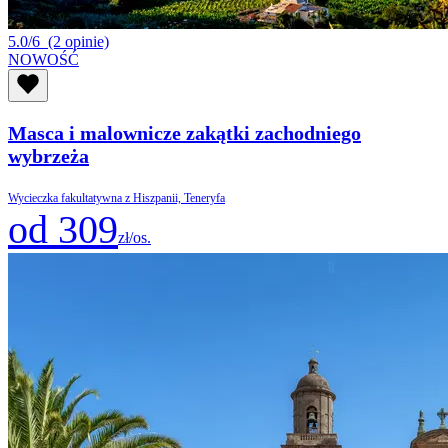
5.0/6
(2 opinie)
NOWOŚĆ
Masca i malownicze zakątki zachodniego
wybrzeża
Wycieczka fakultatywna z Hiszpanii, Teneryfa
od 309
zł/os.