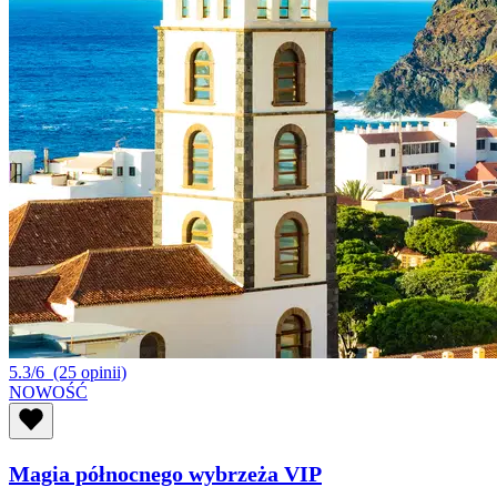
5.3/6
(25 opinii)
NOWOŚĆ
Magia północnego wybrzeża VIP