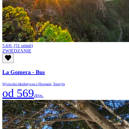
5.6/6
(51 opinii)
ZWIEDZANIE
La Gomera - Bus
Wycieczka fakultatywna z Hiszpanii, Teneryfa
od 569
zł/os.