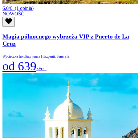
6.0/6
(1 opinia)
NOWOŚĆ
Magia północnego wybrzeża VIP z Puerto de La
Cruz
Wycieczka fakultatywna z Hiszpanii, Teneryfa
od 639
zł/os.