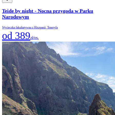
Teide by night - Nocna przygoda w Parku
Narodowym
Wycieczka fakultatywna z Hiszpanii, Teneryfa
od 389
zł/os.