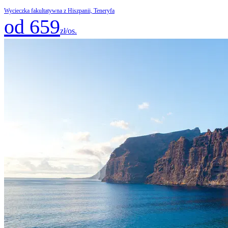
Wycieczka fakultatywna z Hiszpanii, Teneryfa
od 659
zł/os.