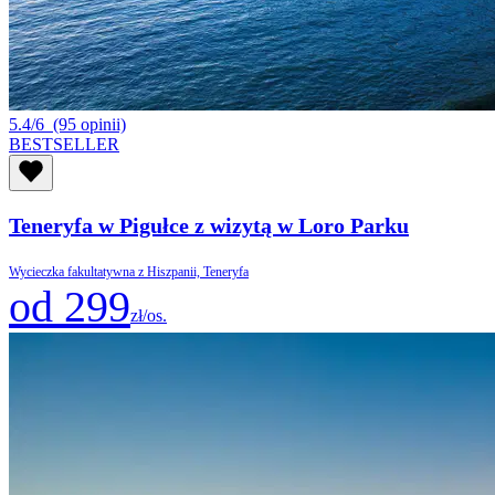
5.4/6
(95 opinii)
BESTSELLER
Teneryfa w Pigułce z wizytą w Loro Parku
Wycieczka fakultatywna z Hiszpanii, Teneryfa
od 299
zł/os.