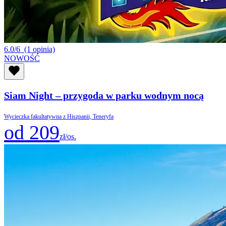
6.0/6
(1 opinia)
NOWOŚĆ
Siam Night – przygoda w parku wodnym nocą
Wycieczka fakultatywna z Hiszpanii, Teneryfa
od 209
zł/os.