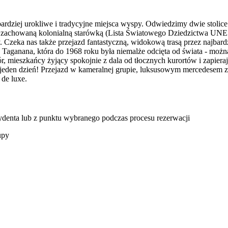
rdziej urokliwe i tradycyjne miejsca wyspy. Odwiedzimy dwie stolice
nie zachowaną kolonialną starówką (Lista Światowego Dziedzictwa UN
y. Czeka nas także przejazd fantastyczną, widokową trasą przez najba
 Taganana, która do 1968 roku była niemalże odcięta od świata - można
 mieszkańcy żyjący spokojnie z dala od tłocznych kurortów i zapierają
w jeden dzień! Przejazd w kameralnej grupie, luksusowym mercedesem
 de luxe.
zydenta lub z punktu wybranego podczas procesu rezerwacji
upy