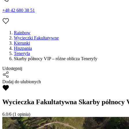
+48 42 680 38 51
Rainbow
Wycieczki Fakultatywne
Kierunki
Hiszpania
Teneryfa
Skarby północy VIP – różne oblicza Teneryfy
Udostępnij
Dodaj do ulubionych
Wycieczka Fakultatywna
Skarby północy V
6.0/6
(1 opinia)