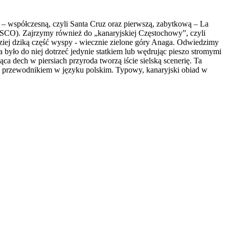
 – współczesną, czyli Santa Cruz oraz pierwszą, zabytkową – La
ESCO). Zajrzymy również do „kanaryjskiej Częstochowy”, czyli
rdziej dziką część wyspy - wiecznie zielone góry Anaga. Odwiedzimy
 było do niej dotrzeć jedynie statkiem lub wędrując pieszo stromymi
ca dech w piersiach przyroda tworzą iście sielską scenerię. Ta
 z przewodnikiem w języku polskim. Typowy, kanaryjski obiad w