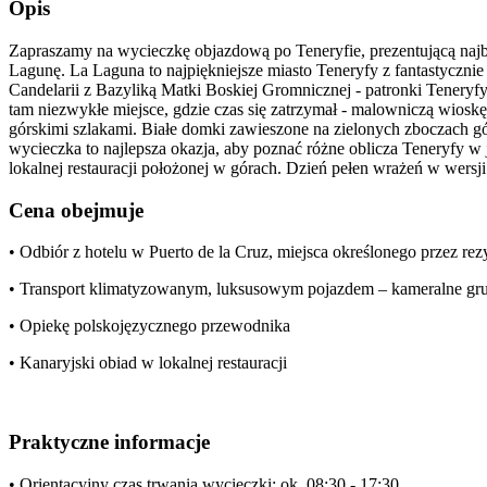
Opis
Zapraszamy na wycieczkę objazdową po Teneryfie, prezentującą najba
Lagunę. La Laguna to najpiękniejsze miasto Teneryfy z fantastycz
Candelarii z Bazyliką Matki Boskiej Gromnicznej - patronki Teneryf
tam niezwykłe miejsce, gdzie czas się zatrzymał - malowniczą wioskę
górskimi szlakami. Białe domki zawieszone na zielonych zboczach gór,
wycieczka to najlepsza okazja, aby poznać różne oblicza Teneryfy 
lokalnej restauracji położonej w górach. Dzień pełen wrażeń w wersji
Cena obejmuje
• Odbiór z hotelu w Puerto de la Cruz, miejsca określonego przez re
• Transport klimatyzowanym, luksusowym pojazdem – kameralne gr
• Opiekę polskojęzycznego przewodnika
• Kanaryjski obiad w lokalnej restauracji
Praktyczne informacje
• Orientacyjny czas trwania wycieczki: ok. 08:30 - 17:30