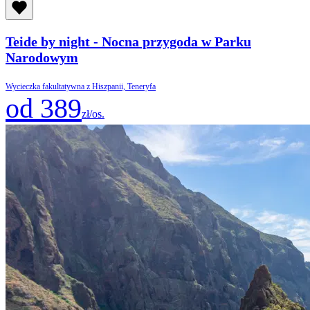
Teide by night - Nocna przygoda w Parku
Narodowym
Wycieczka fakultatywna z Hiszpanii, Teneryfa
od 389
zł/os.