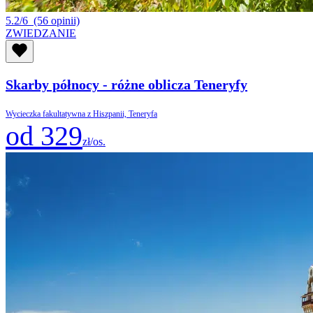
5.2/6
(56 opinii)
ZWIEDZANIE
Skarby północy - różne oblicza Teneryfy
Wycieczka fakultatywna z Hiszpanii, Teneryfa
od 329
zł/os.