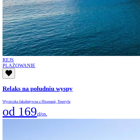
REJS
PLAŻOWANIE
Relaks na południu wyspy
Wycieczka fakultatywna z Hiszpanii, Teneryfa
od 169
zł/os.