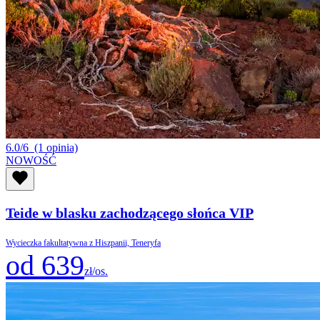
6.0/6
(1 opinia)
NOWOŚĆ
Teide w blasku zachodzącego słońca VIP
Wycieczka fakultatywna z Hiszpanii, Teneryfa
od 639
zł/os.