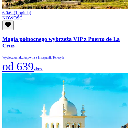
6.0/6
(1 opinia)
NOWOŚĆ
Magia północnego wybrzeża VIP z Puerto de La
Cruz
Wycieczka fakultatywna z Hiszpanii, Teneryfa
od 639
zł/os.