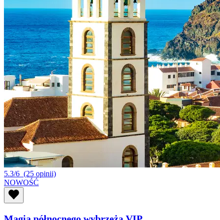
5.3/6
(25 opinii)
NOWOŚĆ
Magia północnego wybrzeża VIP