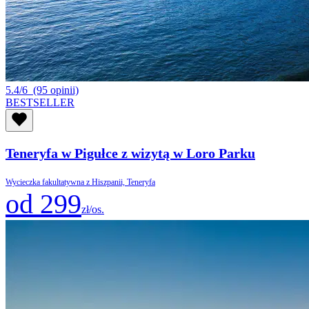
5.4/6
(95 opinii)
BESTSELLER
Teneryfa w Pigułce z wizytą w Loro Parku
Wycieczka fakultatywna z Hiszpanii, Teneryfa
od 299
zł/os.