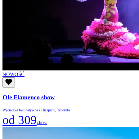
NOWOŚĆ
Ole Flamenco show
Wycieczka fakultatywna z Hiszpanii, Teneryfa
od 309
zł/os.