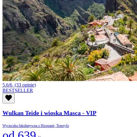
5.6/6
(33 opinie)
BESTSELLER
Wulkan Teide i wioska Masca - VIP
Wycieczka fakultatywna z Hiszpanii, Teneryfa
od 639