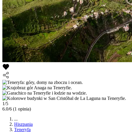
1/5
6.0/6
(1 opinia)
...
Hiszpania
Teneryfa