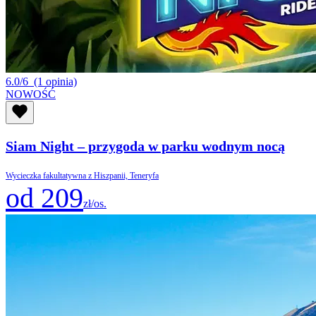
6.0/6
(1 opinia)
NOWOŚĆ
Siam Night – przygoda w parku wodnym nocą
Wycieczka fakultatywna z Hiszpanii, Teneryfa
od 209
zł/os.