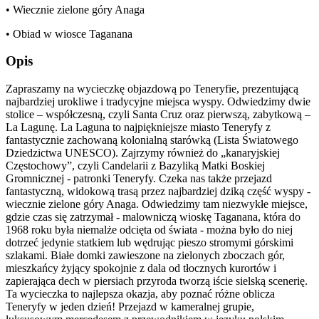
• Wiecznie zielone góry Anaga
• Obiad w wiosce Taganana
Opis
Zapraszamy na wycieczkę objazdową po Teneryfie, prezentującą
najbardziej urokliwe i tradycyjne miejsca wyspy. Odwiedzimy dwie
stolice – współczesną, czyli Santa Cruz oraz pierwszą, zabytkową –
La Lagunę. La Laguna to najpiękniejsze miasto Teneryfy z
fantastycznie zachowaną kolonialną starówką (Lista Światowego
Dziedzictwa UNESCO). Zajrzymy również do „kanaryjskiej
Częstochowy”, czyli Candelarii z Bazyliką Matki Boskiej
Gromnicznej - patronki Teneryfy. Czeka nas także przejazd
fantastyczną, widokową trasą przez najbardziej dziką część wyspy -
wiecznie zielone góry Anaga. Odwiedzimy tam niezwykłe miejsce,
gdzie czas się zatrzymał - malowniczą wioskę Taganana, która do
1968 roku była niemalże odcięta od świata - można było do niej
dotrzeć jedynie statkiem lub wędrując pieszo stromymi górskimi
szlakami. Białe domki zawieszone na zielonych zboczach gór,
mieszkańcy żyjący spokojnie z dala od tłocznych kurortów i
zapierająca dech w piersiach przyroda tworzą iście sielską scenerię.
Ta wycieczka to najlepsza okazja, aby poznać różne oblicza
Teneryfy w jeden dzień! Przejazd w kameralnej grupie,