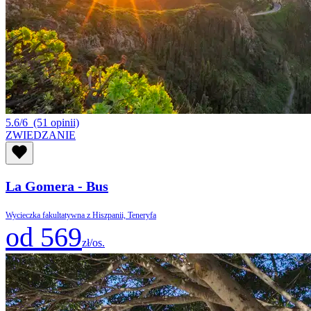
5.6/6
(51 opinii)
ZWIEDZANIE
La Gomera - Bus
Wycieczka fakultatywna z Hiszpanii, Teneryfa
od 569
zł/os.