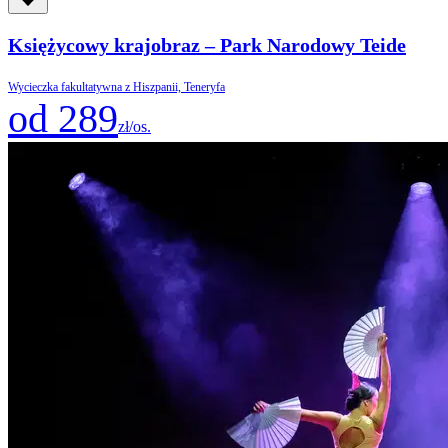
Księżycowy krajobraz – Park Narodowy Teide
Wycieczka fakultatywna z Hiszpanii, Teneryfa
od 289
zł/os.