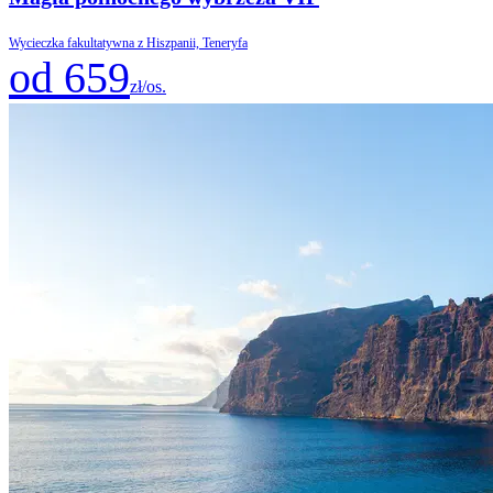
Wycieczka fakultatywna z Hiszpanii, Teneryfa
od 659
zł/os.