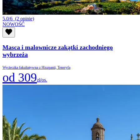
5.0/6
(2 opinie)
NOWOŚĆ
Masca i malownicze zakątki zachodniego
wybrzeża
Wycieczka fakultatywna z Hiszpanii, Teneryfa
od 309
zł/os.