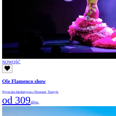
NOWOŚĆ
Ole Flamenco show
Wycieczka fakultatywna z Hiszpanii, Teneryfa
od 309
zł/os.