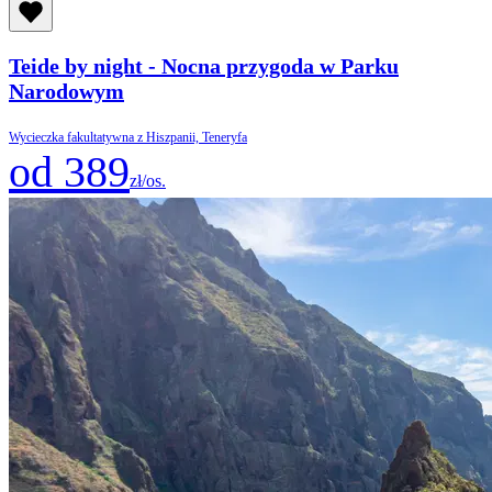
Teide by night - Nocna przygoda w Parku
Narodowym
Wycieczka fakultatywna z Hiszpanii, Teneryfa
od 389
zł/os.