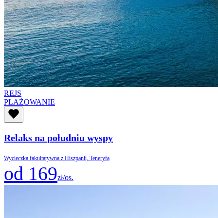
REJS
PLAŻOWANIE
Relaks na południu wyspy
Wycieczka fakultatywna z Hiszpanii, Teneryfa
od 169
zł/os.