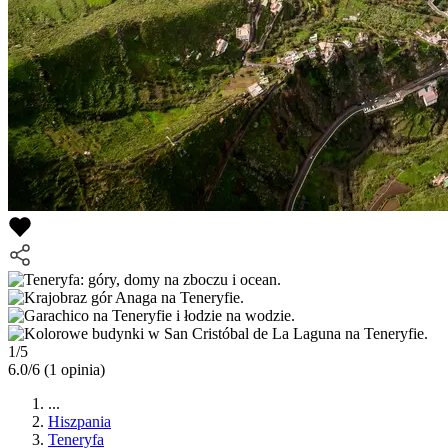
1/5
6.0/6
(1 opinia)
...
Hiszpania
Teneryfa