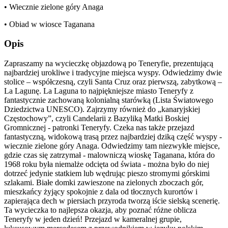
• Wiecznie zielone góry Anaga
• Obiad w wiosce Taganana
Opis
Zapraszamy na wycieczkę objazdową po Teneryfie, prezentującą
najbardziej urokliwe i tradycyjne miejsca wyspy. Odwiedzimy dwie
stolice – współczesną, czyli Santa Cruz oraz pierwszą, zabytkową –
La Lagunę. La Laguna to najpiękniejsze miasto Teneryfy z
fantastycznie zachowaną kolonialną starówką (Lista Światowego
Dziedzictwa UNESCO). Zajrzymy również do „kanaryjskiej
Częstochowy”, czyli Candelarii z Bazyliką Matki Boskiej
Gromnicznej - patronki Teneryfy. Czeka nas także przejazd
fantastyczną, widokową trasą przez najbardziej dziką część wyspy -
wiecznie zielone góry Anaga. Odwiedzimy tam niezwykłe miejsce,
gdzie czas się zatrzymał - malowniczą wioskę Taganana, która do
1968 roku była niemalże odcięta od świata - można było do niej
dotrzeć jedynie statkiem lub wędrując pieszo stromymi górskimi
szlakami. Białe domki zawieszone na zielonych zboczach gór,
mieszkańcy żyjący spokojnie z dala od tłocznych kurortów i
zapierająca dech w piersiach przyroda tworzą iście sielską scenerię.
Ta wycieczka to najlepsza okazja, aby poznać różne oblicza
Teneryfy w jeden dzień! Przejazd w kameralnej grupie,