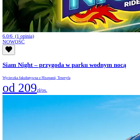
6.0/6
(1 opinia)
NOWOŚĆ
Siam Night – przygoda w parku wodnym nocą
Wycieczka fakultatywna z Hiszpanii, Teneryfa
od 209
zł/os.