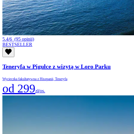
5.4/6
(95 opinii)
BESTSELLER
Teneryfa w Pigułce z wizytą w Loro Parku
Wycieczka fakultatywna z Hiszpanii, Teneryfa
od 299
zł/os.