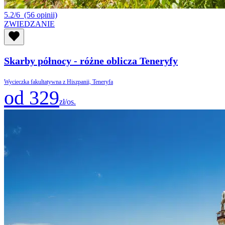
5.2/6
(56 opinii)
ZWIEDZANIE
Skarby północy - różne oblicza Teneryfy
Wycieczka fakultatywna z Hiszpanii, Teneryfa
od 329
zł/os.