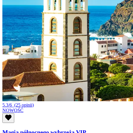
5.3/6
(25 opinii)
NOWOŚĆ
Magia północnego wybrzeża VIP