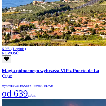
6.0/6
(1 opinia)
NOWOŚĆ
Magia północnego wybrzeża VIP z Puerto de La
Cruz
Wycieczka fakultatywna z Hiszpanii, Teneryfa
od 639
zł/os.