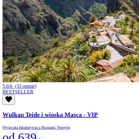
5.6/6
(33 opinie)
BESTSELLER
Wulkan Teide i wioska Masca - VIP
Wycieczka fakultatywna z Hiszpanii, Teneryfa
od 639