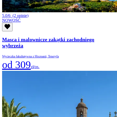
5.0/6
(2 opinie)
NOWOŚĆ
Masca i malownicze zakątki zachodniego
wybrzeża
Wycieczka fakultatywna z Hiszpanii, Teneryfa
od 309
zł/os.