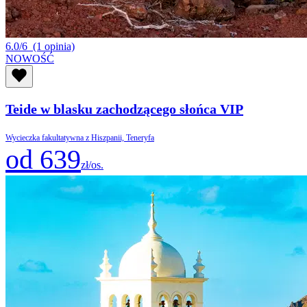
6.0/6
(1 opinia)
NOWOŚĆ
Teide w blasku zachodzącego słońca VIP
Wycieczka fakultatywna z Hiszpanii, Teneryfa
od 639
zł/os.