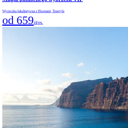
Wycieczka fakultatywna z Hiszpanii, Teneryfa
od 659
zł/os.