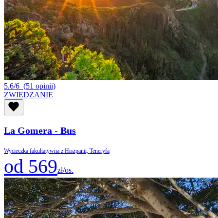
5.6/6
(51 opinii)
ZWIEDZANIE
La Gomera - Bus
Wycieczka fakultatywna z Hiszpanii, Teneryfa
od 569
zł/os.