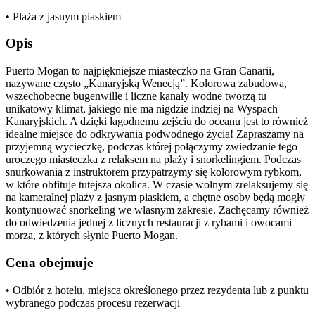
• Plaża z jasnym piaskiem
Opis
Puerto Mogan to najpiękniejsze miasteczko na Gran Canarii,
nazywane często „Kanaryjską Wenecją”. Kolorowa zabudowa,
wszechobecne bugenwille i liczne kanały wodne tworzą tu
unikatowy klimat, jakiego nie ma nigdzie indziej na Wyspach
Kanaryjskich. A dzięki łagodnemu zejściu do oceanu jest to również
idealne miejsce do odkrywania podwodnego życia! Zapraszamy na
przyjemną wycieczkę, podczas której połączymy zwiedzanie tego
uroczego miasteczka z relaksem na plaży i snorkelingiem. Podczas
snurkowania z instruktorem przypatrzymy się kolorowym rybkom,
w które obfituje tutejsza okolica. W czasie wolnym zrelaksujemy się
na kameralnej plaży z jasnym piaskiem, a chętne osoby będą mogły
kontynuować snorkeling we własnym zakresie. Zachęcamy również
do odwiedzenia jednej z licznych restauracji z rybami i owocami
morza, z których słynie Puerto Mogan.
Cena obejmuje
• Odbiór z hotelu, miejsca określonego przez rezydenta lub z punktu
wybranego podczas procesu rezerwacji