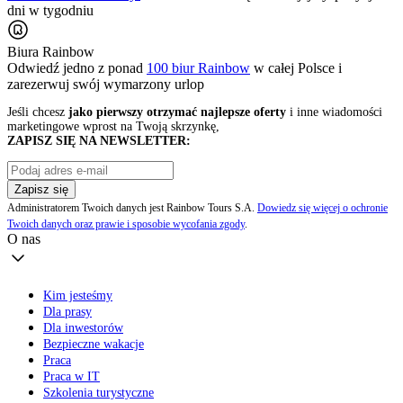
dni w tygodniu
Biura Rainbow
Odwiedź jedno z ponad
100 biur Rainbow
w całej Polsce i
zarezerwuj swój
wymarzony urlop
Jeśli chcesz
jako pierwszy otrzymać najlepsze oferty
i inne wiadomości
marketingowe wprost na Twoją skrzynkę,
ZAPISZ SIĘ NA NEWSLETTER:
Zapisz się
Administratorem Twoich danych jest Rainbow Tours S.A.
Dowiedz się więcej o ochronie
Twoich danych oraz prawie i sposobie wycofania zgody
.
O nas
Kim jesteśmy
Dla prasy
Dla inwestorów
Bezpieczne wakacje
Praca
Praca w IT
Szkolenia turystyczne