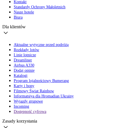
Kontakt
Standardy Ochrony Małoletnich
Nasze hotele
Biura
Dla klientów
Aktualne wytyczne przed podróżą
Rozkłady lotów
Linie lotnicze
Dreamliner
Airbus A330
Dodaj opinię
Katalogi
Program lojalnościowy Bumerang
Karty i bony
Filmowy Świat Rainbow
Informatsiya dla Hromadian Ukrainy
Wyjazdy grupowe
Incoming
Dostępność cyfrowa
Zasady korzystania