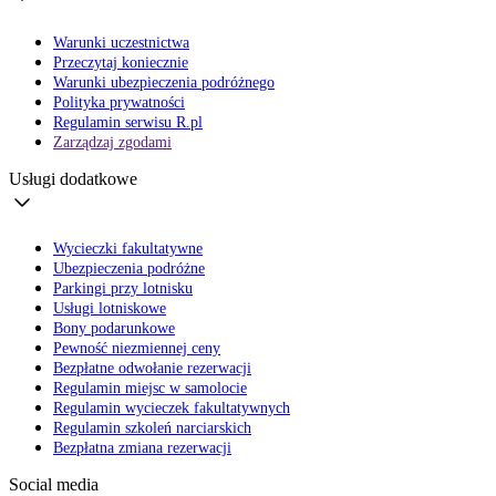
Warunki uczestnictwa
Przeczytaj koniecznie
Warunki ubezpieczenia podróżnego
Polityka prywatności
Regulamin serwisu R.pl
Zarządzaj zgodami
Usługi dodatkowe
Wycieczki fakultatywne
Ubezpieczenia podróżne
Parkingi przy lotnisku
Usługi lotniskowe
Bony podarunkowe
Pewność niezmiennej ceny
Bezpłatne odwołanie rezerwacji
Regulamin miejsc w samolocie
Regulamin wycieczek fakultatywnych
Regulamin szkoleń narciarskich
Bezpłatna zmiana rezerwacji
Social media