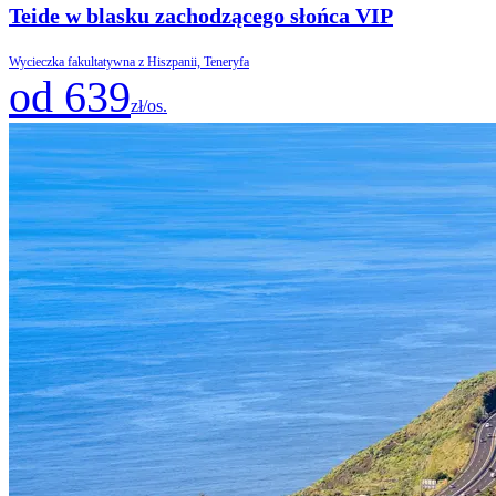
Teide w blasku zachodzącego słońca VIP
Wycieczka fakultatywna z Hiszpanii, Teneryfa
od 639
zł/os.