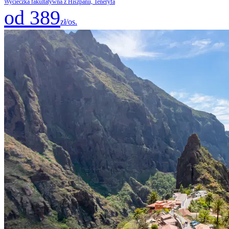
Wycieczka fakultatywna z Hiszpanii, Teneryfa
od 389
zł/os.