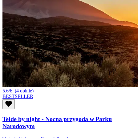
5.6/6
(4 opinie)
BESTSELLER
Teide by night - Nocna przygoda w Parku
Narodowym