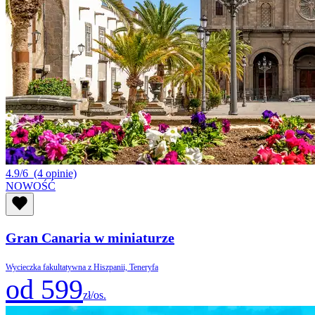
4.9/6
(4 opinie)
NOWOŚĆ
Gran Canaria w miniaturze
Wycieczka fakultatywna z Hiszpanii, Teneryfa
od 599
zł/os.