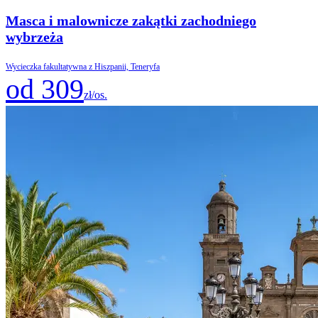
Masca i malownicze zakątki zachodniego
wybrzeża
Wycieczka fakultatywna z Hiszpanii, Teneryfa
od 309
zł/os.