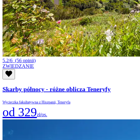
5.2/6
(56 opinii)
ZWIEDZANIE
Skarby północy - różne oblicza Teneryfy
Wycieczka fakultatywna z Hiszpanii, Teneryfa
od 329
zł/os.