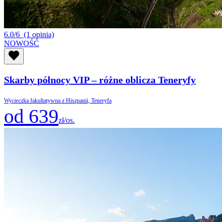
6.0/6
(1 opinia)
NOWOŚĆ
Skarby północy VIP – różne oblicza Teneryfy
Wycieczka fakultatywna z Hiszpanii, Teneryfa
od 639
zł/os.