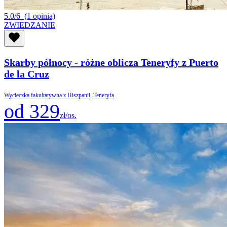
5.0/6
(1 opinia)
ZWIEDZANIE
Skarby północy - różne oblicza Teneryfy z Puerto
de la Cruz
Wycieczka fakultatywna z Hiszpanii, Teneryfa
od 329
zł/os.