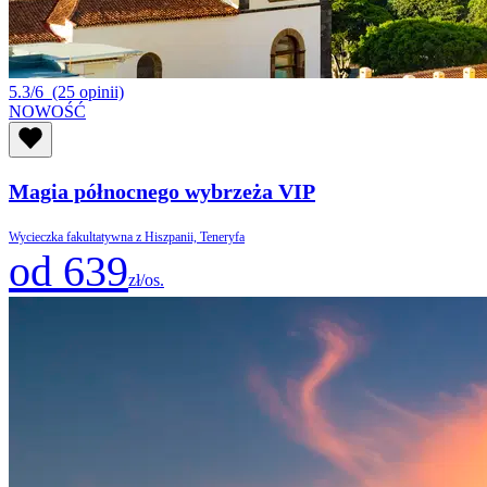
5.3/6
(25 opinii)
NOWOŚĆ
Magia północnego wybrzeża VIP
Wycieczka fakultatywna z Hiszpanii, Teneryfa
od 639
zł/os.