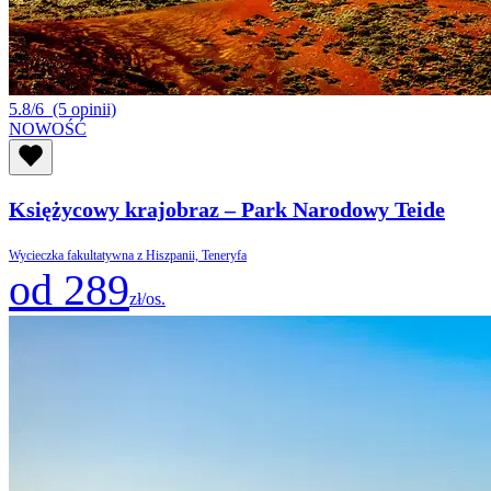
5.8/6
(5 opinii)
NOWOŚĆ
Księżycowy krajobraz – Park Narodowy Teide
Wycieczka fakultatywna z Hiszpanii, Teneryfa
od 289
zł/os.