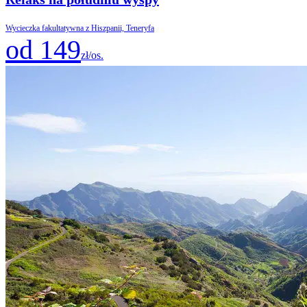
Wycieczka fakultatywna z Hiszpanii, Teneryfa
od 149
zł/os.