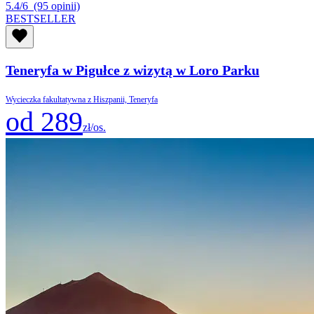
5.4/6
(95 opinii)
BESTSELLER
Teneryfa w Pigułce z wizytą w Loro Parku
Wycieczka fakultatywna z Hiszpanii, Teneryfa
od 289
zł/os.