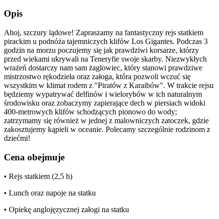
Opis
Ahoj, szczury lądowe! Zapraszamy na fantastyczny rejs statkiem
pirackim u podnóża tajemniczych klifów Los Gigantes. Podczas 3
godzin na morzu poczujemy się jak prawdziwi korsarze, którzy
przed wiekami ukrywali na Teneryfie swoje skarby. Niezwykłych
wrażeń dostarczy nam sam żaglowiec, który stanowi prawdziwe
mistrzostwo rękodzieła oraz załoga, która pozwoli wczuć się
wszystkim w klimat rodem z "Piratów z Karaibów". W trakcie rejsu
będziemy wypatrywać delfinów i wielorybów w ich naturalnym
środowisku oraz zobaczymy zapierające dech w piersiach widoki
400-metrowych klifów schodzących pionowo do wody;
zatrzymamy się również w jednej z malowniczych zatoczek, gdzie
zakosztujemy kąpieli w oceanie. Polecamy szczególnie rodzinom z
dziećmi!
Cena obejmuje
• Rejs statkiem (2,5 h)
• Lunch oraz napoje na statku
• Opiekę anglojęzycznej załogi na statku