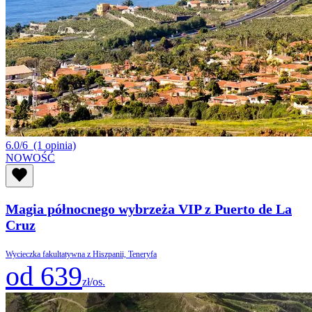
6.0/6
(1 opinia)
NOWOŚĆ
Magia północnego wybrzeża VIP z Puerto de La
Cruz
Wycieczka fakultatywna z Hiszpanii, Teneryfa
od 639
zł/os.