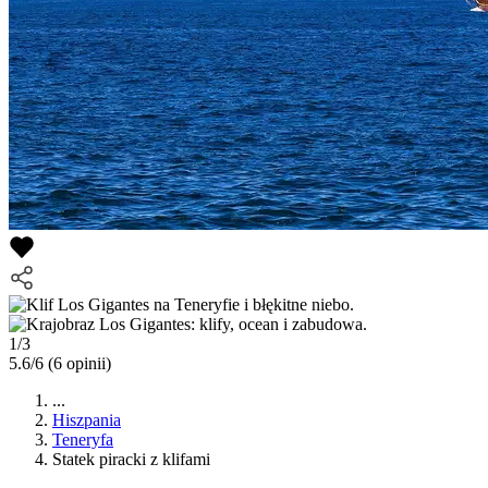
1/3
5.6/6
(6 opinii)
...
Hiszpania
Teneryfa
Statek piracki z klifami