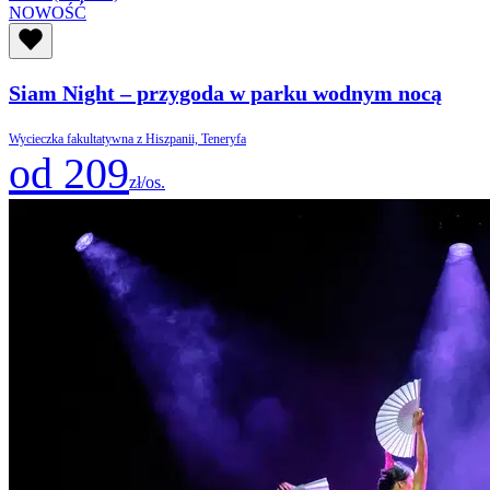
NOWOŚĆ
Siam Night – przygoda w parku wodnym nocą
Wycieczka fakultatywna z Hiszpanii, Teneryfa
od 209
zł/os.