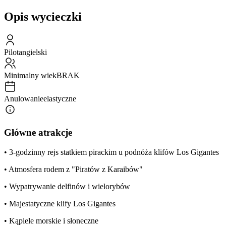
Opis wycieczki
Pilot
angielski
Minimalny wiek
BRAK
Anulowanie
elastyczne
Główne atrakcje
• 3-godzinny rejs statkiem pirackim u podnóża klifów Los Gigantes
• Atmosfera rodem z "Piratów z Karaibów"
• Wypatrywanie delfinów i wielorybów
• Majestatyczne klify Los Gigantes
• Kąpiele morskie i słoneczne