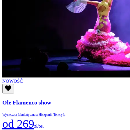
NOWOŚĆ
Ole Flamenco show
Wycieczka fakultatywna z Hiszpanii, Teneryfa
od 269
zł/os.