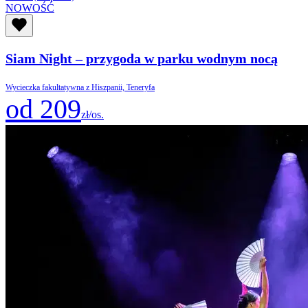
NOWOŚĆ
Siam Night – przygoda w parku wodnym nocą
Wycieczka fakultatywna z Hiszpanii, Teneryfa
od 209
zł/os.