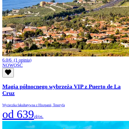
6.0/6
(1 opinia)
NOWOŚĆ
Magia północnego wybrzeża VIP z Puerto de La
Cruz
Wycieczka fakultatywna z Hiszpanii, Teneryfa
od 639
zł/os.