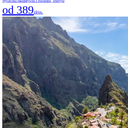
Wycieczka fakultatywna z Hiszpanii, Teneryfa
od 389
zł/os.