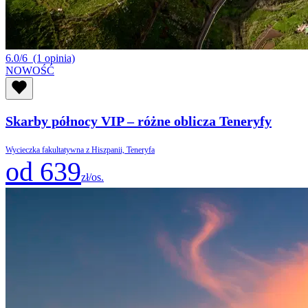
6.0/6
(1 opinia)
NOWOŚĆ
Skarby północy VIP – różne oblicza Teneryfy
Wycieczka fakultatywna z Hiszpanii, Teneryfa
od 639
zł/os.