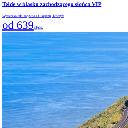
Teide w blasku zachodzącego słońca VIP
Wycieczka fakultatywna z Hiszpanii, Teneryfa
od 639
zł/os.