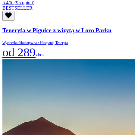
5.4/6
(95 opinii)
BESTSELLER
Teneryfa w Pigułce z wizytą w Loro Parku
Wycieczka fakultatywna z Hiszpanii, Teneryfa
od 289
zł/os.