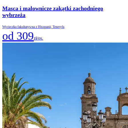
Masca i malownicze zakątki zachodniego
wybrzeża
Wycieczka fakultatywna z Hiszpanii, Teneryfa
od 309
zł/os.