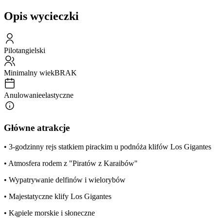
Opis wycieczki
Pilot
angielski
Minimalny wiek
BRAK
Anulowanie
elastyczne
Główne atrakcje
• 3-godzinny rejs statkiem pirackim u podnóża klifów Los Gigantes
• Atmosfera rodem z "Piratów z Karaibów"
• Wypatrywanie delfinów i wielorybów
• Majestatyczne klify Los Gigantes
• Kąpiele morskie i słoneczne