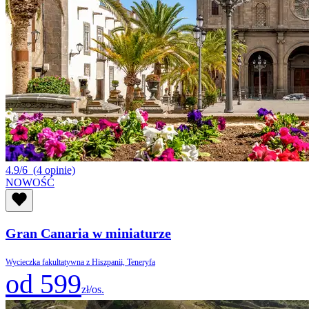
4.9/6
(4 opinie)
NOWOŚĆ
Gran Canaria w miniaturze
Wycieczka fakultatywna z Hiszpanii, Teneryfa
od 599
zł/os.