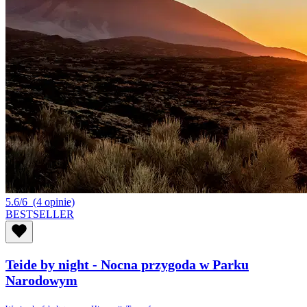
5.6/6
(4 opinie)
BESTSELLER
Teide by night - Nocna przygoda w Parku
Narodowym