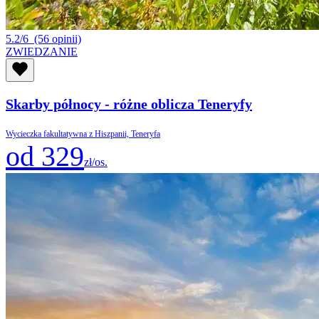
5.2/6
(56 opinii)
ZWIEDZANIE
Skarby północy - różne oblicza Teneryfy
Wycieczka fakultatywna z Hiszpanii, Teneryfa
od 329
zł/os.