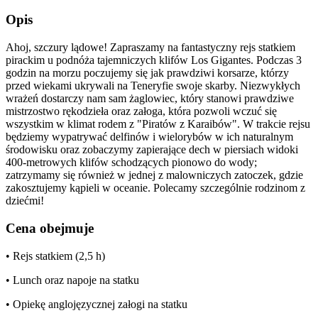
Opis
Ahoj, szczury lądowe! Zapraszamy na fantastyczny rejs statkiem
pirackim u podnóża tajemniczych klifów Los Gigantes. Podczas 3
godzin na morzu poczujemy się jak prawdziwi korsarze, którzy
przed wiekami ukrywali na Teneryfie swoje skarby. Niezwykłych
wrażeń dostarczy nam sam żaglowiec, który stanowi prawdziwe
mistrzostwo rękodzieła oraz załoga, która pozwoli wczuć się
wszystkim w klimat rodem z "Piratów z Karaibów". W trakcie rejsu
będziemy wypatrywać delfinów i wielorybów w ich naturalnym
środowisku oraz zobaczymy zapierające dech w piersiach widoki
400-metrowych klifów schodzących pionowo do wody;
zatrzymamy się również w jednej z malowniczych zatoczek, gdzie
zakosztujemy kąpieli w oceanie. Polecamy szczególnie rodzinom z
dziećmi!
Cena obejmuje
• Rejs statkiem (2,5 h)
• Lunch oraz napoje na statku
• Opiekę anglojęzycznej załogi na statku