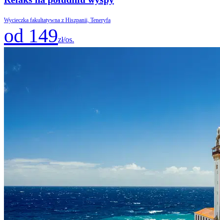
Wycieczka fakultatywna z Hiszpanii, Teneryfa
od 149
zł/os.