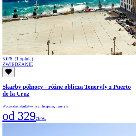
5.0/6
(1 opinia)
ZWIEDZANIE
Skarby północy - różne oblicza Teneryfy z Puerto
de la Cruz
Wycieczka fakultatywna z Hiszpanii, Teneryfa
od 329
zł/os.