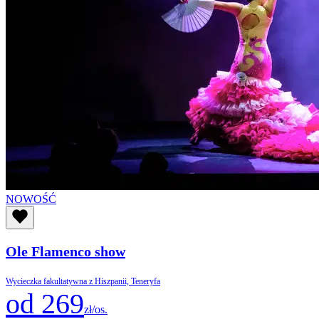
NOWOŚĆ
Ole Flamenco show
Wycieczka fakultatywna z Hiszpanii, Teneryfa
od 269
zł/os.