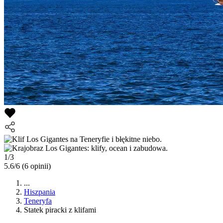
1/3
5.6/6
(6 opinii)
...
Hiszpania
Teneryfa
Statek piracki z klifami