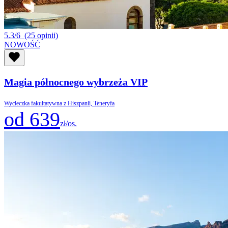
5.3/6
(25 opinii)
NOWOŚĆ
Magia północnego wybrzeża VIP
Wycieczka fakultatywna z Hiszpanii, Teneryfa
od 639
zł/os.