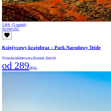
5.8/6
(5 opinii)
NOWOŚĆ
Księżycowy krajobraz – Park Narodowy Teide
Wycieczka fakultatywna z Hiszpanii, Teneryfa
od 289
zł/os.