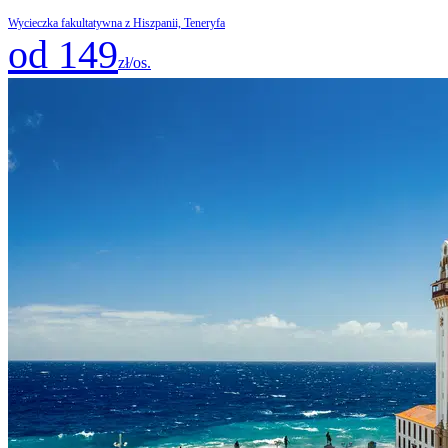
Wycieczka fakultatywna z Hiszpanii, Teneryfa
od 149
zł/os.