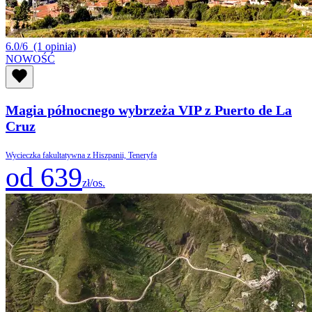
6.0/6
(1 opinia)
NOWOŚĆ
Magia północnego wybrzeża VIP z Puerto de La
Cruz
Wycieczka fakultatywna z Hiszpanii, Teneryfa
od 639
zł/os.