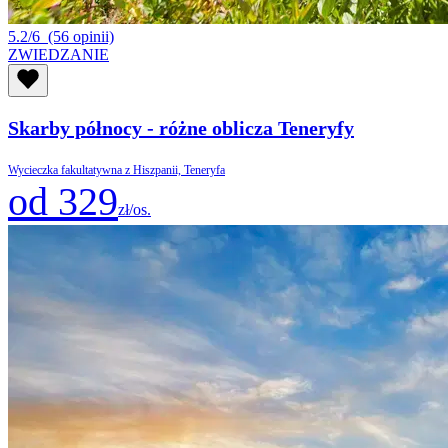
5.2/6
(56 opinii)
ZWIEDZANIE
Skarby północy - różne oblicza Teneryfy
Wycieczka fakultatywna z Hiszpanii, Teneryfa
od 329
zł/os.