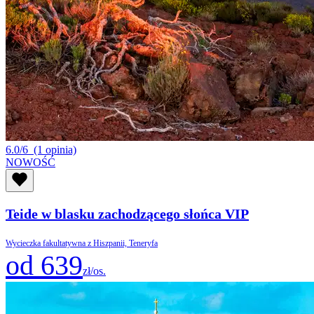
6.0/6
(1 opinia)
NOWOŚĆ
Teide w blasku zachodzącego słońca VIP
Wycieczka fakultatywna z Hiszpanii, Teneryfa
od 639
zł/os.