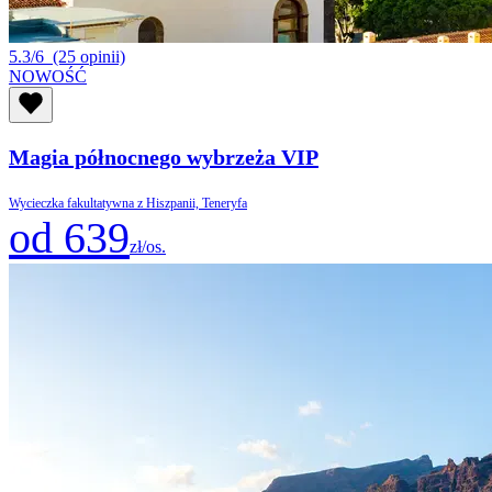
5.3/6
(25 opinii)
NOWOŚĆ
Magia północnego wybrzeża VIP
Wycieczka fakultatywna z Hiszpanii, Teneryfa
od 639
zł/os.