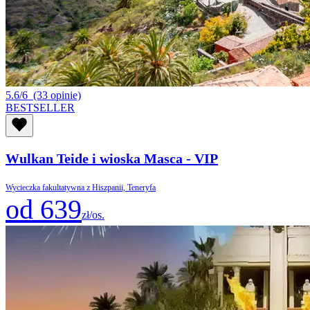
5.6/6
(33 opinie)
BESTSELLER
Wulkan Teide i wioska Masca - VIP
Wycieczka fakultatywna z Hiszpanii, Teneryfa
od 639
zł/os.