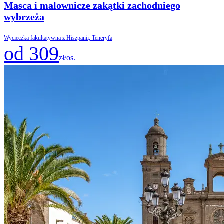
Masca i malownicze zakątki zachodniego
wybrzeża
Wycieczka fakultatywna z Hiszpanii, Teneryfa
od 309
zł/os.