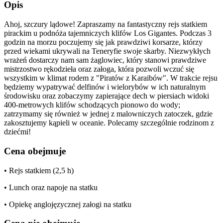
Opis
Ahoj, szczury lądowe! Zapraszamy na fantastyczny rejs statkiem
pirackim u podnóża tajemniczych klifów Los Gigantes. Podczas 3
godzin na morzu poczujemy się jak prawdziwi korsarze, którzy
przed wiekami ukrywali na Teneryfie swoje skarby. Niezwykłych
wrażeń dostarczy nam sam żaglowiec, który stanowi prawdziwe
mistrzostwo rękodzieła oraz załoga, która pozwoli wczuć się
wszystkim w klimat rodem z "Piratów z Karaibów". W trakcie rejsu
będziemy wypatrywać delfinów i wielorybów w ich naturalnym
środowisku oraz zobaczymy zapierające dech w piersiach widoki
400-metrowych klifów schodzących pionowo do wody;
zatrzymamy się również w jednej z malowniczych zatoczek, gdzie
zakosztujemy kąpieli w oceanie. Polecamy szczególnie rodzinom z
dziećmi!
Cena obejmuje
• Rejs statkiem (2,5 h)
• Lunch oraz napoje na statku
• Opiekę anglojęzycznej załogi na statku