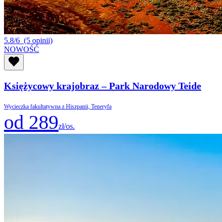
5.8/6
(5 opinii)
NOWOŚĆ
Księżycowy krajobraz – Park Narodowy Teide
Wycieczka fakultatywna z Hiszpanii, Teneryfa
od 289
zł/os.