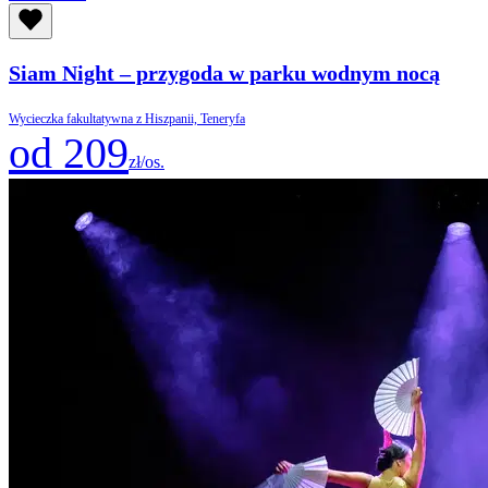
Siam Night – przygoda w parku wodnym nocą
Wycieczka fakultatywna z Hiszpanii, Teneryfa
od 209
zł/os.