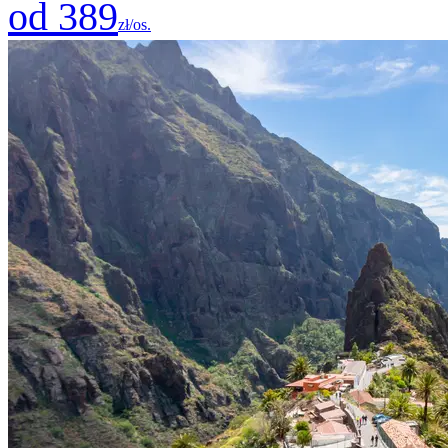
od 389
zł/os.