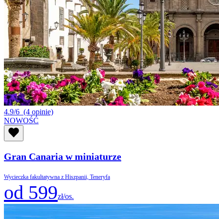
4.9/6
(4 opinie)
NOWOŚĆ
Gran Canaria w miniaturze
Wycieczka fakultatywna z Hiszpanii, Teneryfa
od 599
zł/os.