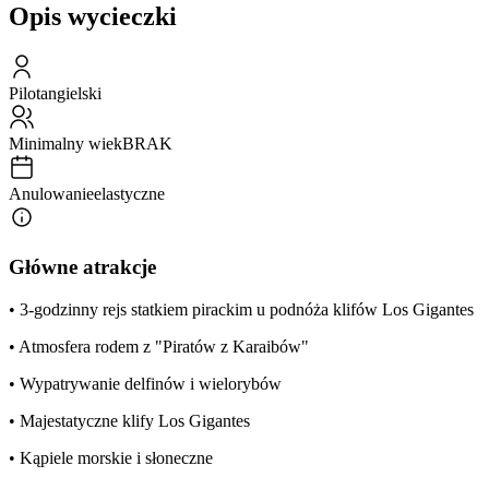
Opis wycieczki
Pilot
angielski
Minimalny wiek
BRAK
Anulowanie
elastyczne
Główne atrakcje
• 3-godzinny rejs statkiem pirackim u podnóża klifów Los Gigantes
• Atmosfera rodem z "Piratów z Karaibów"
• Wypatrywanie delfinów i wielorybów
• Majestatyczne klify Los Gigantes
• Kąpiele morskie i słoneczne