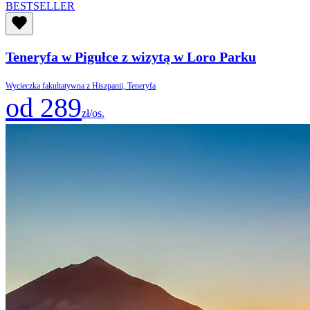
BESTSELLER
Teneryfa w Pigułce z wizytą w Loro Parku
Wycieczka fakultatywna z Hiszpanii, Teneryfa
od 289
zł/os.