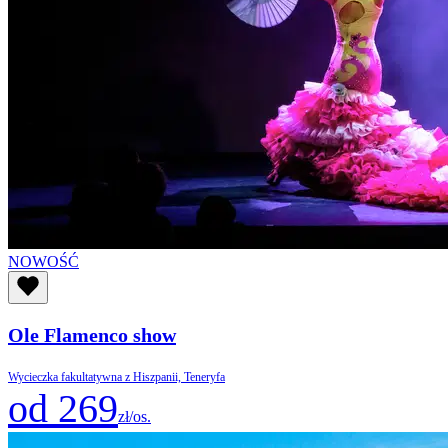
NOWOŚĆ
Ole Flamenco show
Wycieczka fakultatywna z Hiszpanii, Teneryfa
od 269
zł/os.