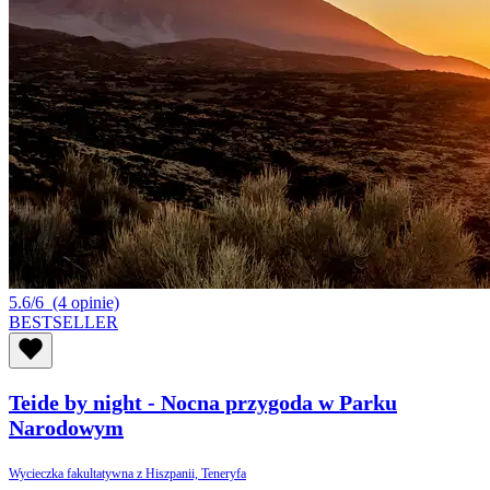
5.6/6
(4 opinie)
BESTSELLER
Teide by night - Nocna przygoda w Parku
Narodowym
Wycieczka fakultatywna z Hiszpanii, Teneryfa