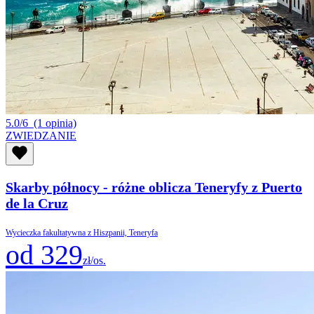
5.0/6
(1 opinia)
ZWIEDZANIE
Skarby północy - różne oblicza Teneryfy z Puerto
de la Cruz
Wycieczka fakultatywna z Hiszpanii, Teneryfa
od 329
zł/os.