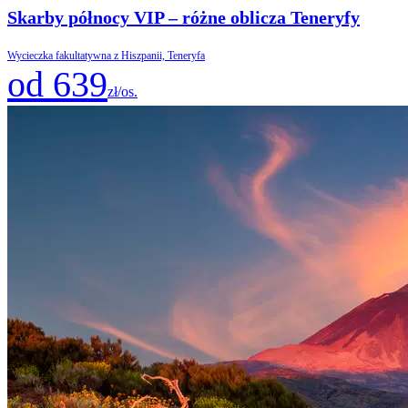
Skarby północy VIP – różne oblicza Teneryfy
Wycieczka fakultatywna z Hiszpanii, Teneryfa
od 639
zł/os.