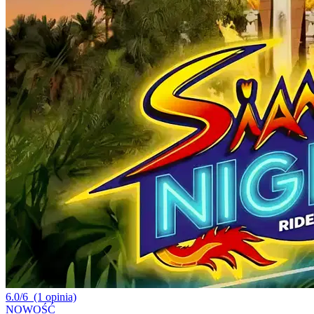
6.0/6
(1 opinia)
NOWOŚĆ