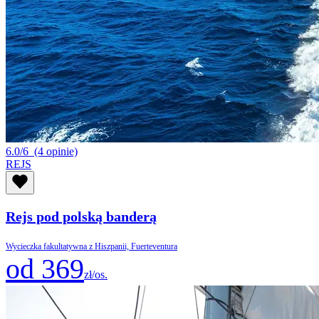
6.0/6
(4 opinie)
REJS
Rejs pod polską banderą
Wycieczka fakultatywna z Hiszpanii, Fuerteventura
od 369
zł/os.