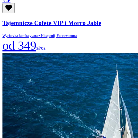
VIP
Tajemnicze Cofete VIP i Morro Jable
Wycieczka fakultatywna z Hiszpanii, Fuerteventura
od 349
zł/os.