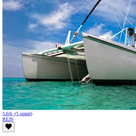
5.6/6
(5 opinii)
REJS