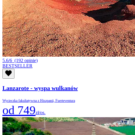
5.6/6
(192 opinie)
BESTSELLER
Lanzarote - wyspa wulkanów
Wycieczka fakultatywna z Hiszpanii, Fuerteventura
od 749
zł/os.