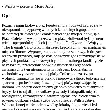
• Wizyta w porcie w Morro Jable,
Opis
Poznaj z nami królową plaż Fuerteventury i pozwól zabrać się w
niezapomnianą wyprawę w małych kameralnych grupach do
najbardziej dziewiczego i emblematycznego miejsca na wyspie.
Plaża Cofete nazywana przez wielu plażą Hollwood była planem
wielu superprodukcji takich jak: "Exodus", "Gwiezdne Wojny",
"The Eternals", a to tylko mała część kręconych w tym magicznym
miejscu filmów. Wyprawę rozpoczniemy po szutrowych drogach
rezerwatu przyrody, mijając kolejne szczyty gór zatrzymując się w
pięknych punktach widokowych parku naturalnego Jandia, gdzie
nasz lokalny przewodnik opowie o historiach i legendach
związanych z tym niesamowitym miejscem. Docierając na
zachodnie wybrzeże, na samej plaży Cofete podczas czasu
wolnego, zanurzymy się w piękno i niepowtarzalność tego miejsca,
spacerując po bezkresnej, biszkoptowej plaży, napawając się
urokami krajobrazu odetchniemy głęboko powietrzem atlantyckiej
bryzy. Jest to raj dla miłośników przyrody i fotografii, miejsce
nostalgiczne, romantyczne a zarazem tajemnicze. Wycieczka to
również doskonalą okazja żeby odkryć sekret Willi Gustava
Wintera, której właścicielem według lokalnych opowieści był
niemiecki szpieg wspomagającym niemieckie okręty podwodne