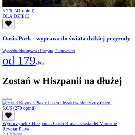
5.7/6
(41 opinii)
DLA DZIECI
Oasis Park - wyprawa do świata dzikiej przyrody
Wycieczka fakultatywna z Hiszpanii, Fuerteventura
od 179
zł/os.
Zostań w Hiszpanii na dłużej
5.0/6
(279 opinii)
Wypoczynek
•
Hiszpania: Costa Brava - Costa del Maresme
Reymar Playa
2 176
zł/os.