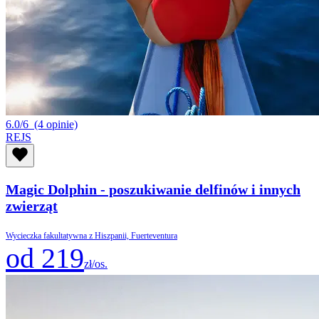
6.0/6
(4 opinie)
REJS
Magic Dolphin - poszukiwanie delfinów i innych
zwierząt
Wycieczka fakultatywna z Hiszpanii, Fuerteventura
od 219
zł/os.