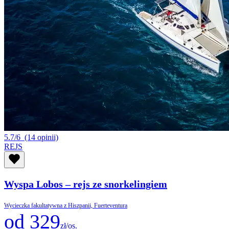
5.7/6
(14 opinii)
REJS
Wyspa Lobos – rejs ze snorkelingiem
Wycieczka fakultatywna z Hiszpanii, Fuerteventura
od 329
zł/os.