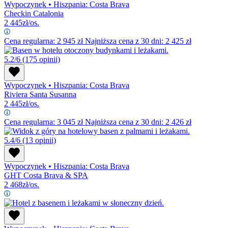
Wypoczynek
•
Hiszpania: Costa Brava
Checkin Catalonia
2 445
zł/os.
Cena regularna:
2 945
zł
Najniższa cena z 30 dni: 2 425 zł
5.2/6
(175 opinii)
Wypoczynek
•
Hiszpania: Costa Brava
Riviera Santa Susanna
2 445
zł/os.
Cena regularna:
3 045
zł
Najniższa cena z 30 dni: 2 426 zł
5.4/6
(13 opinii)
Wypoczynek
•
Hiszpania: Costa Brava
GHT Costa Brava & SPA
2 468
zł/os.