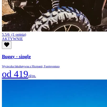
5.5/6
(1 opinia)
AKTYWNIE
Buggy - single
Wycieczka fakultatywna z Hiszpanii, Fuerteventura
od 419
zł/os.