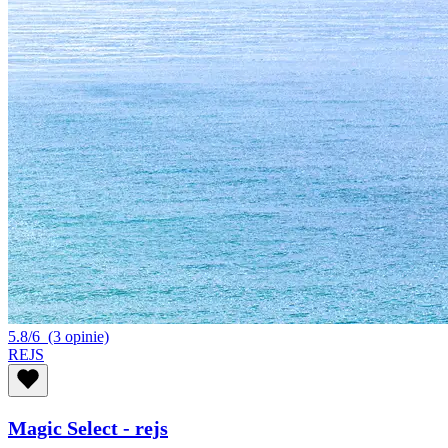
5.8/6
(3 opinie)
REJS
Magic Select - rejs