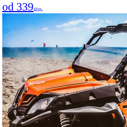
od 339
zł/os.