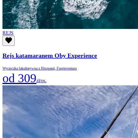
REJS
Rejs katamaranem Oby Experience
Wycieczka fakultatywna z Hiszpanii, Fuerteventura
od 309
zł/os.