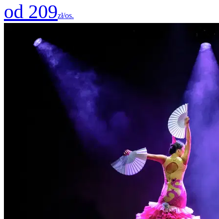
od 209
zł/os.