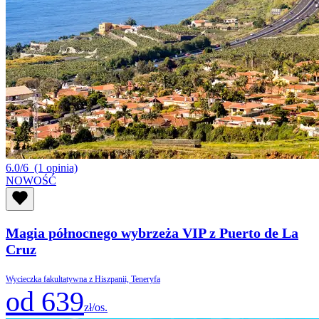
6.0/6
(1 opinia)
NOWOŚĆ
Magia północnego wybrzeża VIP z Puerto de La
Cruz
Wycieczka fakultatywna z Hiszpanii, Teneryfa
od 639
zł/os.