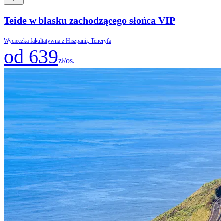
Teide w blasku zachodzącego słońca VIP
Wycieczka fakultatywna z Hiszpanii, Teneryfa
od 639
zł/os.