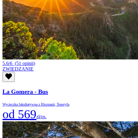
5.6/6
(51 opinii)
ZWIEDZANIE
La Gomera - Bus
Wycieczka fakultatywna z Hiszpanii, Teneryfa
od 569
zł/os.