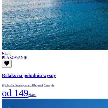
REJS
PLAŻOWANIE
Relaks na południu wyspy
Wycieczka fakultatywna z Hiszpanii, Teneryfa
od 149
zł/os.