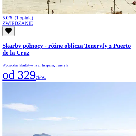
5.0/6
(1 opinia)
ZWIEDZANIE
Skarby północy - różne oblicza Teneryfy z Puerto
de la Cruz
Wycieczka fakultatywna z Hiszpanii, Teneryfa
od 329
zł/os.