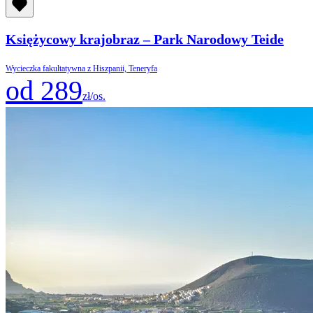
Księżycowy krajobraz – Park Narodowy Teide
Wycieczka fakultatywna z Hiszpanii, Teneryfa
od 289
zł/os.