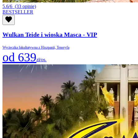
5.6/6
(33 opinie)
BESTSELLER
Wulkan Teide i wioska Masca - VIP
Wycieczka fakultatywna z Hiszpanii, Teneryfa
od 639
zł/os.