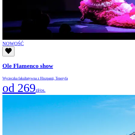
NOWOŚĆ
Ole Flamenco show
Wycieczka fakultatywna z Hiszpanii, Teneryfa
od 269
zł/os.