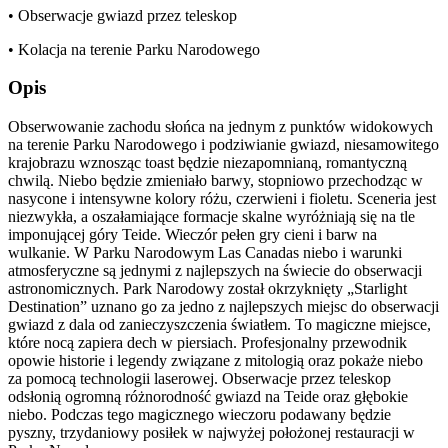
• Obserwacje gwiazd przez teleskop
• Kolacja na terenie Parku Narodowego
Opis
Obserwowanie zachodu słońca na jednym z punktów widokowych
na terenie Parku Narodowego i podziwianie gwiazd, niesamowitego
krajobrazu wznosząc toast będzie niezapomnianą, romantyczną
chwilą. Niebo będzie zmieniało barwy, stopniowo przechodząc w
nasycone i intensywne kolory różu, czerwieni i fioletu. Sceneria jest
niezwykła, a oszałamiające formacje skalne wyróżniają się na tle
imponującej góry Teide. Wieczór pełen gry cieni i barw na
wulkanie. W Parku Narodowym Las Canadas niebo i warunki
atmosferyczne są jednymi z najlepszych na świecie do obserwacji
astronomicznych. Park Narodowy został okrzyknięty „Starlight
Destination” uznano go za jedno z najlepszych miejsc do obserwacji
gwiazd z dala od zanieczyszczenia światłem. To magiczne miejsce,
które nocą zapiera dech w piersiach. Profesjonalny przewodnik
opowie historie i legendy związane z mitologią oraz pokaże niebo
za pomocą technologii laserowej. Obserwacje przez teleskop
odsłonią ogromną różnorodność gwiazd na Teide oraz głębokie
niebo. Podczas tego magicznego wieczoru podawany będzie
pyszny, trzydaniowy posiłek w najwyżej położonej restauracji w