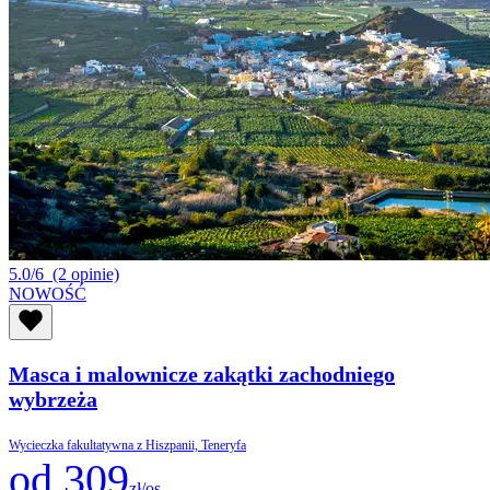
5.0/6
(2 opinie)
NOWOŚĆ
Masca i malownicze zakątki zachodniego
wybrzeża
Wycieczka fakultatywna z Hiszpanii, Teneryfa
od 309
zł/os.