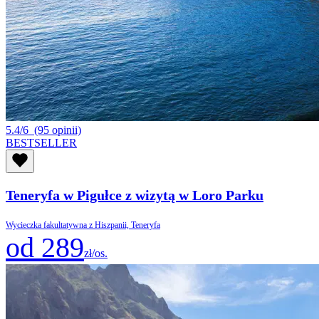
5.4/6
(95 opinii)
BESTSELLER
Teneryfa w Pigułce z wizytą w Loro Parku
Wycieczka fakultatywna z Hiszpanii, Teneryfa
od 289
zł/os.