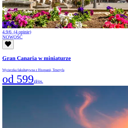
4.9/6
(4 opinie)
NOWOŚĆ
Gran Canaria w miniaturze
Wycieczka fakultatywna z Hiszpanii, Teneryfa
od 599
zł/os.