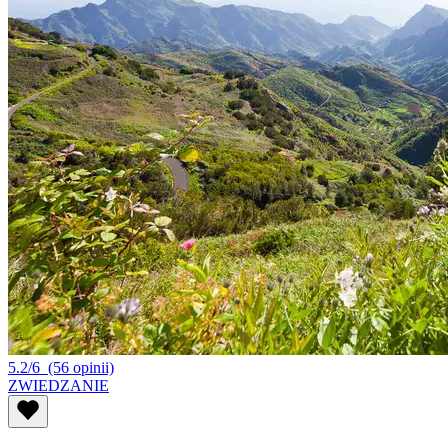
5.2/6
(56 opinii)
ZWIEDZANIE