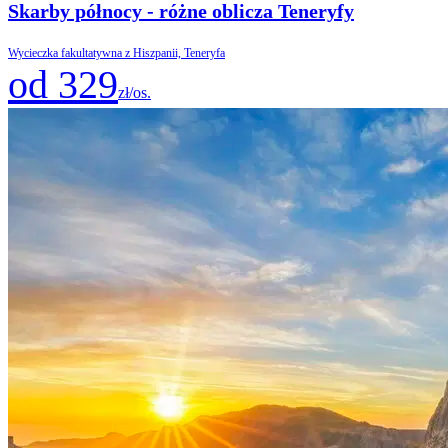
Skarby północy - różne oblicza Teneryfy
Wycieczka fakultatywna z Hiszpanii, Teneryfa
od 329
zł/os.