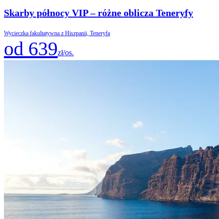
Skarby północy VIP – różne oblicza Teneryfy
Wycieczka fakultatywna z Hiszpanii, Teneryfa
od 639
zł/os.