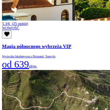
5.3/6
(25 opinii)
NOWOŚĆ
Magia północnego wybrzeża VIP
Wycieczka fakultatywna z Hiszpanii, Teneryfa
od 639
zł/os.