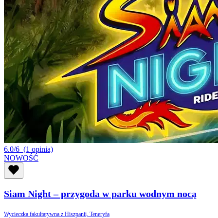
6.0/6
(1 opinia)
NOWOŚĆ
Siam Night – przygoda w parku wodnym nocą
Wycieczka fakultatywna z Hiszpanii, Teneryfa