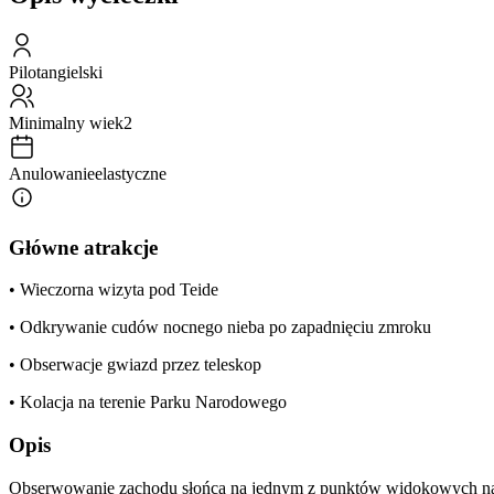
Pilot
angielski
Minimalny wiek
2
Anulowanie
elastyczne
Główne atrakcje
• Wieczorna wizyta pod Teide
• Odkrywanie cudów nocnego nieba po zapadnięciu zmroku
• Obserwacje gwiazd przez teleskop
• Kolacja na terenie Parku Narodowego
Opis
Obserwowanie zachodu słońca na jednym z punktów widokowych na t