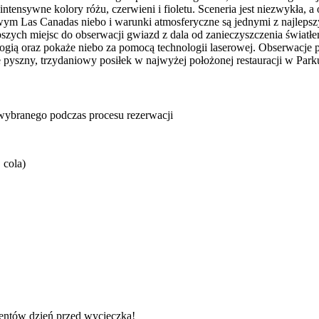
ensywne kolory różu, czerwieni i fioletu. Sceneria jest niezwykła, a 
wym Las Canadas niebo i warunki atmosferyczne są jednymi z najleps
epszych miejsc do obserwacji gwiazd z dala od zanieczyszczenia światłe
logią oraz pokaże niebo za pomocą technologii laserowej. Obserwacje 
 pyszny, trzydaniowy posiłek w najwyżej położonej restauracji w Pa
u wybranego podczas procesu rezerwacji
 cola)
dentów dzień przed wycieczką!