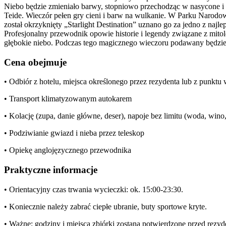
Niebo będzie zmieniało barwy, stopniowo przechodząc w nasycone i int
Teide. Wieczór pełen gry cieni i barw na wulkanie. W Parku Narodo
został okrzyknięty „Starlight Destination” uznano go za jedno z najl
Profesjonalny przewodnik opowie historie i legendy związane z mito
głębokie niebo. Podczas tego magicznego wieczoru podawany będzie
Cena obejmuje
• Odbiór z hotelu, miejsca określonego przez rezydenta lub z punkt
• Transport klimatyzowanym autokarem
• Kolację (zupa, danie główne, deser), napoje bez limitu (woda, wino,
• Podziwianie gwiazd i nieba przez teleskop
• Opiekę anglojęzycznego przewodnika
Praktyczne informacje
• Orientacyjny czas trwania wycieczki: ok. 15:00-23:30.
• Koniecznie należy zabrać ciepłe ubranie, buty sportowe kryte.
• Ważne: godziny i miejsca zbiórki zostaną potwierdzone przed rezy