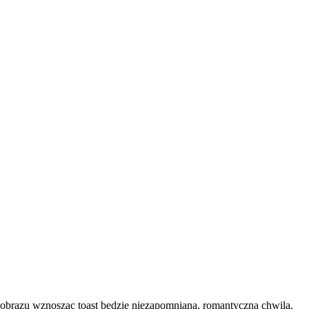
brazu wznosząc toast będzie niezapomnianą, romantyczną chwilą.