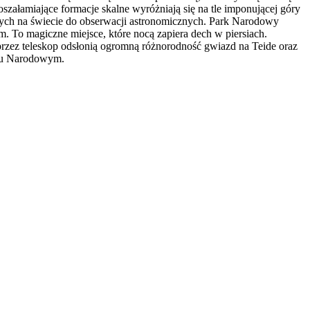
oszałamiające formacje skalne wyróżniają się na tle imponującej góry
zych na świecie do obserwacji astronomicznych. Park Narodowy
m. To magiczne miejsce, które nocą zapiera dech w piersiach.
przez teleskop odsłonią ogromną różnorodność gwiazd na Teide oraz
rku Narodowym.