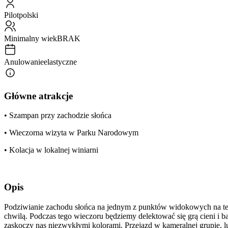
Pilot
polski
Minimalny wiek
BRAK
Anulowanie
elastyczne
Główne atrakcje
• Szampan przy zachodzie słońca
• Wieczorna wizyta w Parku Narodowym
• Kolacja w lokalnej winiarni
Opis
Podziwianie zachodu słońca na jednym z punktów widokowych na te
chwilą. Podczas tego wieczoru będziemy delektować się grą cieni i 
zaskoczy nas niezwykłymi kolorami. Przejazd w kameralnej grupie,