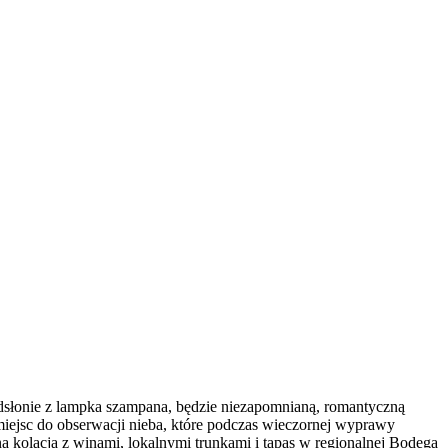
słonie z lampka szampana, będzie niezapomnianą, romantyczną
miejsc do obserwacji nieba, które podczas wieczornej wyprawy
kolacja z winami, lokalnymi trunkami i tapas w regionalnej Bodega