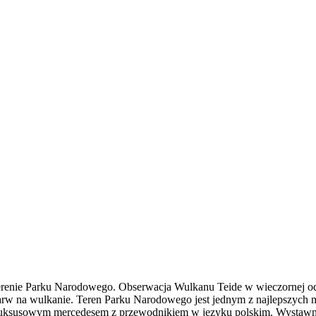
renie Parku Narodowego. Obserwacja Wulkanu Teide w wieczornej od
barw na wulkanie. Teren Parku Narodowego jest jednym z najlepszych 
 luksusowym mercedesem z przewodnikiem w języku polskim. Wystawna 