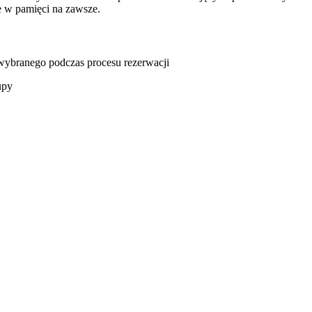
 w pamięci na zawsze.
u wybranego podczas procesu rezerwacji
upy