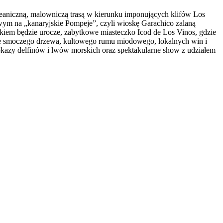
ceaniczną, malowniczą trasą w kierunku imponujących klifów Los
ym na „kanaryjskie Pompeje”, czyli wioskę Garachico zalaną
kiem będzie urocze, zabytkowe miasteczko Icod de Los Vinos, gdzie
 ze smoczego drzewa, kultowego rumu miodowego, lokalnych win i
kazy delfinów i lwów morskich oraz spektakularne show z udziałem