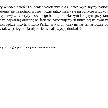
yfy w jeden dzień? To idealna wycieczka dla Ciebie! Wyruszymy nado
rujemy się na północ wyspy, gdzie zatrzymamy się na punkcie widokow
ej kawy z Teneryfy – słynnego barraquito. Naszym kolejnym przystan
za najstarszą dracenę na świecie. Skosztujemy tu unikalnej nalewki
ki będzie wizyta w Loro Parku, w którym czekają nas fantastyczne po
 tak więc tego dnia objedziemy całą wyspę dookoła!
u wybranego podczas procesu rezerwacji