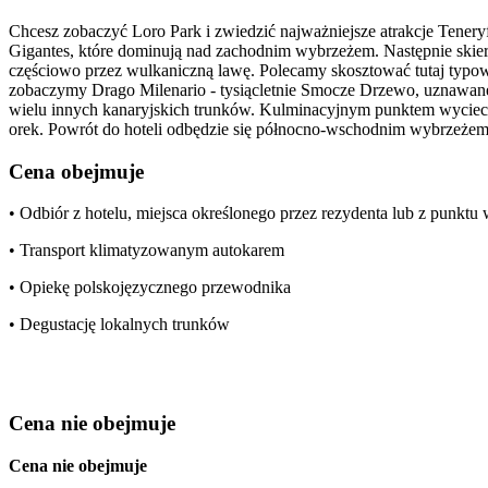
Chcesz zobaczyć Loro Park i zwiedzić najważniejsze atrakcje Tener
Gigantes, które dominują nad zachodnim wybrzeżem. Następnie skie
częściowo przez wulkaniczną lawę. Polecamy skosztować tutaj typow
zobaczymy Drago Milenario - tysiącletnie Smocze Drzewo, uznawane 
wielu innych kanaryjskich trunków. Kulminacyjnym punktem wyciecz
orek. Powrót do hoteli odbędzie się północno-wschodnim wybrzeżem,
Cena obejmuje
• Odbiór z hotelu, miejsca określonego przez rezydenta lub z punkt
• Transport klimatyzowanym autokarem
• Opiekę polskojęzycznego przewodnika
• Degustację lokalnych trunków
Cena nie obejmuje
Cena nie obejmuje