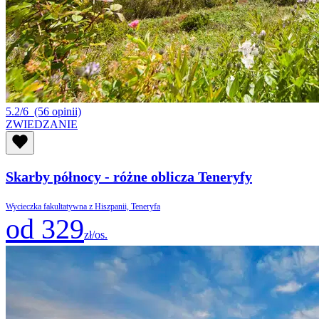
5.2/6
(56 opinii)
ZWIEDZANIE
Skarby północy - różne oblicza Teneryfy
Wycieczka fakultatywna z Hiszpanii, Teneryfa
od 329
zł/os.