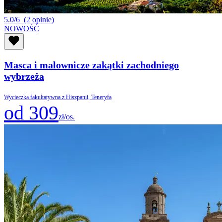
5.0/6
(2 opinie)
NOWOŚĆ
Masca i malownicze zakątki zachodniego
wybrzeża
Wycieczka fakultatywna z Hiszpanii, Teneryfa
od 309
zł/os.