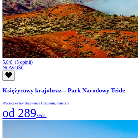
5.8/6
(5 opinii)
NOWOŚĆ
Księżycowy krajobraz – Park Narodowy Teide
Wycieczka fakultatywna z Hiszpanii, Teneryfa
od 289
zł/os.