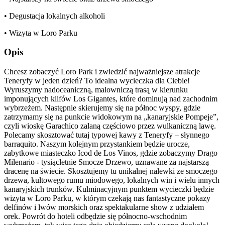
• Degustacja lokalnych alkoholi
• Wizyta w Loro Parku
Opis
Chcesz zobaczyć Loro Park i zwiedzić najważniejsze atrakcje
Teneryfy w jeden dzień? To idealna wycieczka dla Ciebie!
Wyruszymy nadoceaniczną, malowniczą trasą w kierunku
imponujących klifów Los Gigantes, które dominują nad zachodnim
wybrzeżem. Następnie skierujemy się na północ wyspy, gdzie
zatrzymamy się na punkcie widokowym na „kanaryjskie Pompeje”,
czyli wioskę Garachico zalaną częściowo przez wulkaniczną lawę.
Polecamy skosztować tutaj typowej kawy z Teneryfy – słynnego
barraquito. Naszym kolejnym przystankiem będzie urocze,
zabytkowe miasteczko Icod de Los Vinos, gdzie zobaczymy Drago
Milenario - tysiącletnie Smocze Drzewo, uznawane za najstarszą
dracenę na świecie. Skosztujemy tu unikalnej nalewki ze smoczego
drzewa, kultowego rumu miodowego, lokalnych win i wielu innych
kanaryjskich trunków. Kulminacyjnym punktem wycieczki będzie
wizyta w Loro Parku, w którym czekają nas fantastyczne pokazy
delfinów i lwów morskich oraz spektakularne show z udziałem
orek. Powrót do hoteli odbędzie się północno-wschodnim