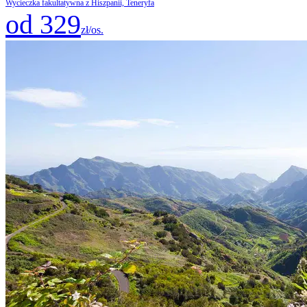
Wycieczka fakultatywna z Hiszpanii, Teneryfa
od 329
zł/os.