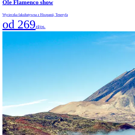
Ole Flamenco show
Wycieczka fakultatywna z Hiszpanii, Teneryfa
od 269
zł/os.