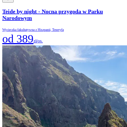
Teide by night - Nocna przygoda w Parku
Narodowym
Wycieczka fakultatywna z Hiszpanii, Teneryfa
od 389
zł/os.