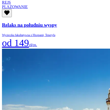
REJS
PLAŻOWANIE
Relaks na południu wyspy
Wycieczka fakultatywna z Hiszpanii, Teneryfa
od 149
zł/os.