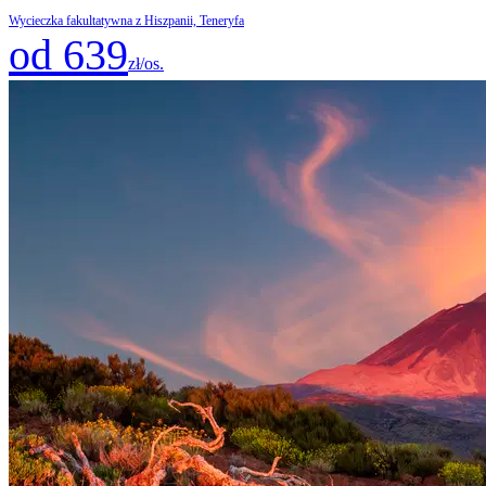
Wycieczka fakultatywna z Hiszpanii, Teneryfa
od 639
zł/os.