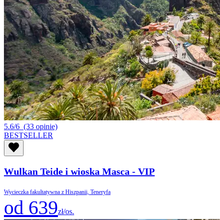
5.6/6
(33 opinie)
BESTSELLER
Wulkan Teide i wioska Masca - VIP
Wycieczka fakultatywna z Hiszpanii, Teneryfa
od 639
zł/os.