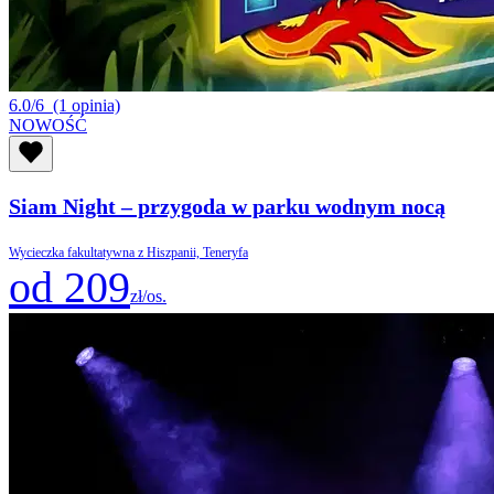
6.0/6
(1 opinia)
NOWOŚĆ
Siam Night – przygoda w parku wodnym nocą
Wycieczka fakultatywna z Hiszpanii, Teneryfa
od 209
zł/os.