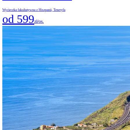
Wycieczka fakultatywna z Hiszpanii, Teneryfa
od 599
zł/os.