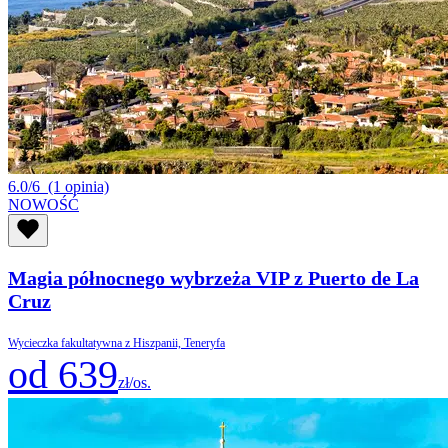
6.0/6
(1 opinia)
NOWOŚĆ
Magia północnego wybrzeża VIP z Puerto de La
Cruz
Wycieczka fakultatywna z Hiszpanii, Teneryfa
od 639
zł/os.