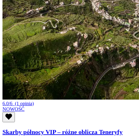
6.0/6
(1 opinia)
NOWOŚĆ
Skarby północy VIP – różne oblicza Teneryfy