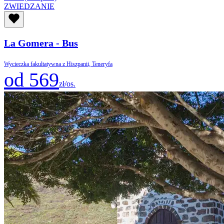
ZWIEDZANIE
La Gomera - Bus
Wycieczka fakultatywna z Hiszpanii, Teneryfa
od 569
zł/os.