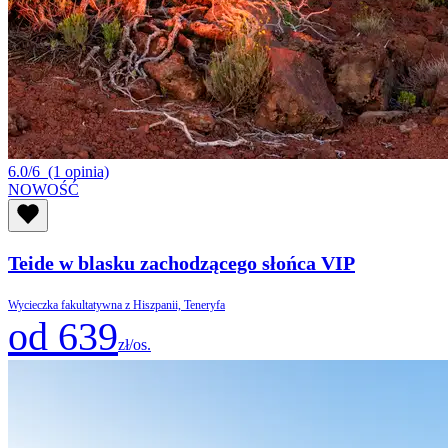
6.0/6
(1 opinia)
NOWOŚĆ
Teide w blasku zachodzącego słońca VIP
Wycieczka fakultatywna z Hiszpanii, Teneryfa
od 639
zł/os.