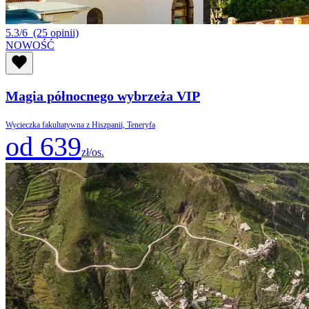
5.3/6
(25 opinii)
NOWOŚĆ
Magia północnego wybrzeża VIP
Wycieczka fakultatywna z Hiszpanii, Teneryfa
od 639
zł/os.