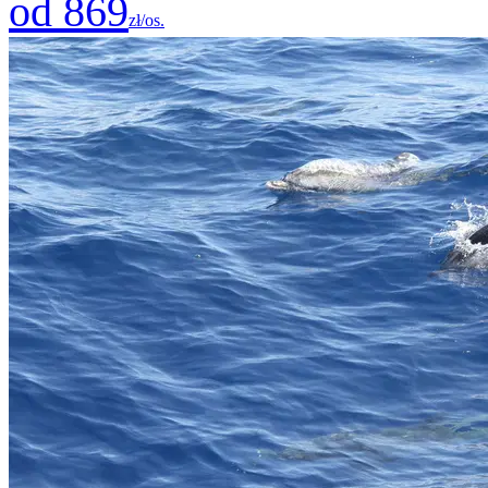
od 869
zł/os.