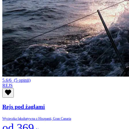
5.6/6
(5 opinii)
REJS
Rejs pod żaglami
Wycieczka fakultatywna z Hiszpanii, Gran Canaria
od 369