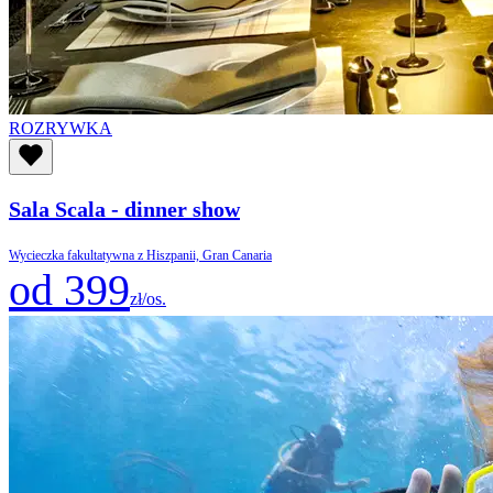
ROZRYWKA
Sala Scala - dinner show
Wycieczka fakultatywna z Hiszpanii, Gran Canaria
od 399
zł/os.