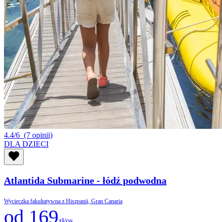
4.4/6
(7 opinii)
DLA DZIECI
Atlantida Submarine - łódź podwodna
Wycieczka fakultatywna z Hiszpanii, Gran Canaria
od 169
zł/os.