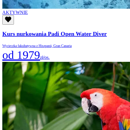
AKTYWNIE
Kurs nurkowania Padi Open Water Diver
Wycieczka fakultatywna z Hiszpanii, Gran Canaria
od 1979
zł/os.