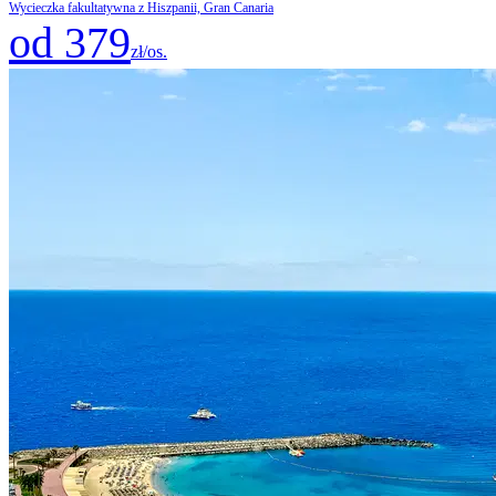
Wycieczka fakultatywna z Hiszpanii, Gran Canaria
od 379
zł/os.