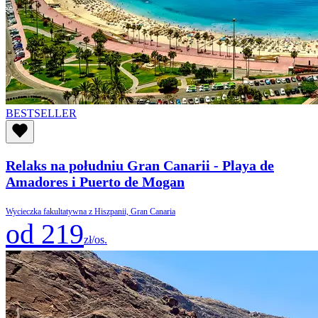
BESTSELLER
Relaks na południu Gran Canarii - Playa de
Amadores i Puerto de Mogan
Wycieczka fakultatywna z Hiszpanii, Gran Canaria
od 219
zł/os.