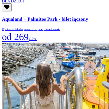
DLA DZIECI
Aqualand + Palmitos Park - bilet łączony
Wycieczka fakultatywna z Hiszpanii, Gran Canaria
od 269
zł/os.