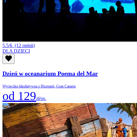
5.5/6
(12 opinii)
DLA DZIECI
Dzień w oceanarium Poema del Mar
Wycieczka fakultatywna z Hiszpanii, Gran Canaria
od 129
zł/os.