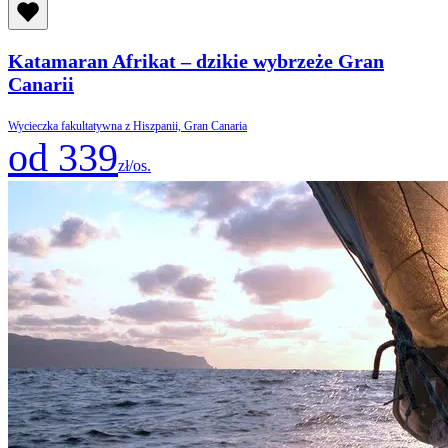
Katamaran Afrikat – dzikie wybrzeże Gran
Canarii
Wycieczka fakultatywna z Hiszpanii, Gran Canaria
od 339
zł/os.