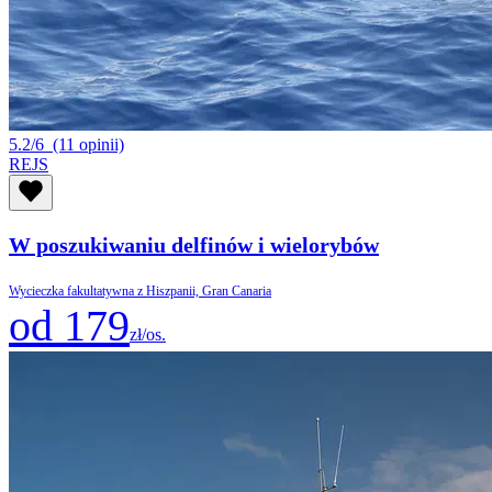
5.2/6
(11 opinii)
REJS
W poszukiwaniu delfinów i wielorybów
Wycieczka fakultatywna z Hiszpanii, Gran Canaria
od 179
zł/os.