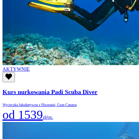
AKTYWNIE
Kurs nurkowania Padi Scuba Diver
Wycieczka fakultatywna z Hiszpanii, Gran Canaria
od 1539
zł/os.