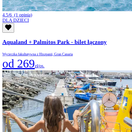
4.5/6
(1 opinia)
DLA DZIECI
Aqualand + Palmitos Park - bilet łączony
Wycieczka fakultatywna z Hiszpanii, Gran Canaria
od 269
zł/os.