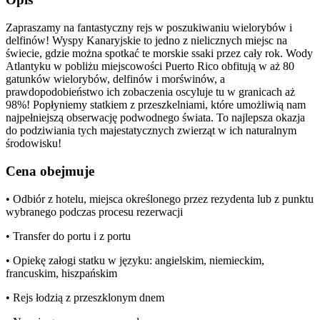
Zapraszamy na fantastyczny rejs w poszukiwaniu wielorybów i
delfinów! Wyspy Kanaryjskie to jedno z nielicznych miejsc na
świecie, gdzie można spotkać te morskie ssaki przez cały rok. Wody
Atlantyku w pobliżu miejscowości Puerto Rico obfitują w aż 80
gatunków wielorybów, delfinów i morświnów, a
prawdopodobieństwo ich zobaczenia oscyluje tu w granicach aż
98%! Popłyniemy statkiem z przeszkelniami, które umożliwią nam
najpełniejszą obserwację podwodnego świata. To najlepsza okazja
do podziwiania tych majestatycznych zwierząt w ich naturalnym
środowisku!
Cena obejmuje
• Odbiór z hotelu, miejsca określonego przez rezydenta lub z punktu
wybranego podczas procesu rezerwacji
• Transfer do portu i z portu
• Opiekę załogi statku w języku: angielskim, niemieckim,
francuskim, hiszpańskim
• Rejs łodzią z przeszklonym dnem