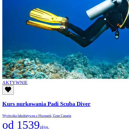
AKTYWNIE
Kurs nurkowania Padi Scuba Diver
Wycieczka fakultatywna z Hiszpanii, Gran Canaria
od 1539
zł/os.