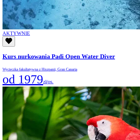
AKTYWNIE
Kurs nurkowania Padi Open Water Diver
Wycieczka fakultatywna z Hiszpanii, Gran Canaria
od 1979
zł/os.