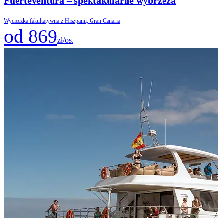
Fuerteventura – spektakularne wybrzeża
Wycieczka fakultatywna z Hiszpanii, Gran Canaria
od 869
zł/os.