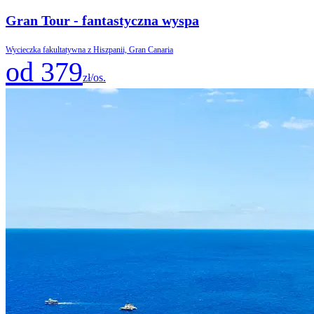
Gran Tour - fantastyczna wyspa
Wycieczka fakultatywna z Hiszpanii, Gran Canaria
od 379
zł/os.