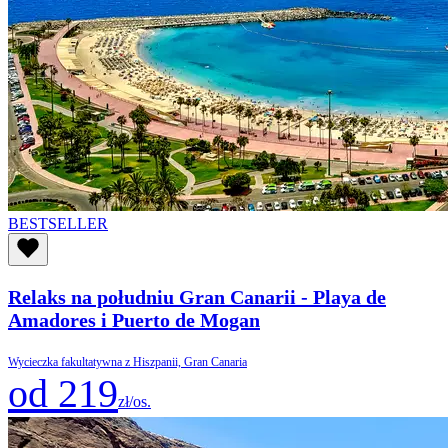
BESTSELLER
Relaks na południu Gran Canarii - Playa de
Amadores i Puerto de Mogan
Wycieczka fakultatywna z Hiszpanii, Gran Canaria
od 219
zł/os.