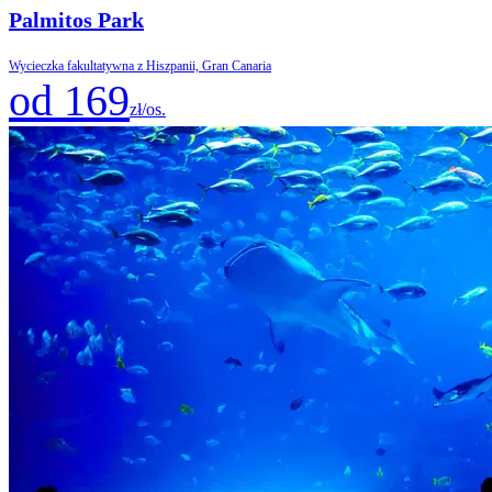
Palmitos Park
Wycieczka fakultatywna z Hiszpanii, Gran Canaria
od 169
zł/os.