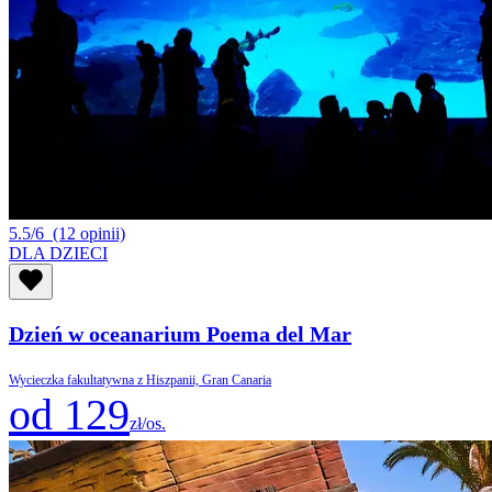
5.5/6
(12 opinii)
DLA DZIECI
Dzień w oceanarium Poema del Mar
Wycieczka fakultatywna z Hiszpanii, Gran Canaria
od 129
zł/os.