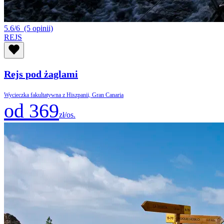
5.6/6
(5 opinii)
REJS
Rejs pod żaglami
Wycieczka fakultatywna z Hiszpanii, Gran Canaria
od 369
zł/os.