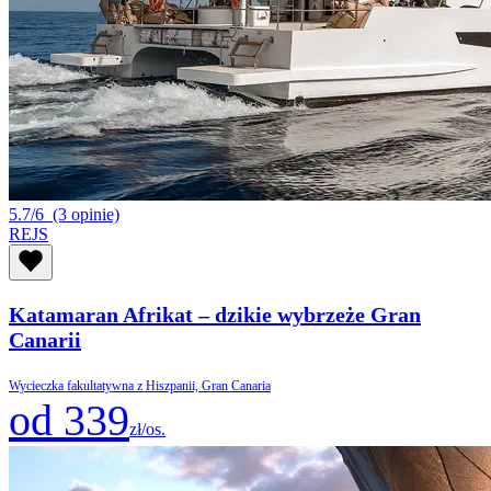
5.7/6
(3 opinie)
REJS
Katamaran Afrikat – dzikie wybrzeże Gran
Canarii
Wycieczka fakultatywna z Hiszpanii, Gran Canaria
od 339
zł/os.