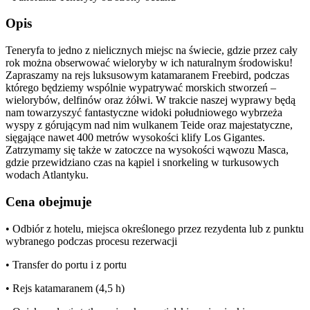
Opis
Teneryfa to jedno z nielicznych miejsc na świecie, gdzie przez cały
rok można obserwować wieloryby w ich naturalnym środowisku!
Zapraszamy na rejs luksusowym katamaranem Freebird, podczas
którego będziemy wspólnie wypatrywać morskich stworzeń –
wielorybów, delfinów oraz żółwi. W trakcie naszej wyprawy będą
nam towarzyszyć fantastyczne widoki południowego wybrzeża
wyspy z górującym nad nim wulkanem Teide oraz majestatyczne,
sięgające nawet 400 metrów wysokości klify Los Gigantes.
Zatrzymamy się także w zatoczce na wysokości wąwozu Masca,
gdzie przewidziano czas na kąpiel i snorkeling w turkusowych
wodach Atlantyku.
Cena obejmuje
• Odbiór z hotelu, miejsca określonego przez rezydenta lub z punktu
wybranego podczas procesu rezerwacji
• Transfer do portu i z portu
• Rejs katamaranem (4,5 h)