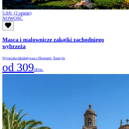
5.0/6
(2 opinie)
NOWOŚĆ
Masca i malownicze zakątki zachodniego
wybrzeża
Wycieczka fakultatywna z Hiszpanii, Teneryfa
od 309
zł/os.