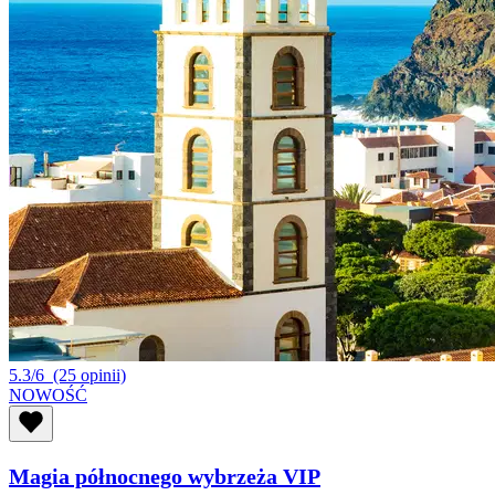
5.3/6
(25 opinii)
NOWOŚĆ
Magia północnego wybrzeża VIP