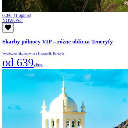
6.0/6
(1 opinia)
NOWOŚĆ
Skarby północy VIP – różne oblicza Teneryfy
Wycieczka fakultatywna z Hiszpanii, Teneryfa
od 639
zł/os.