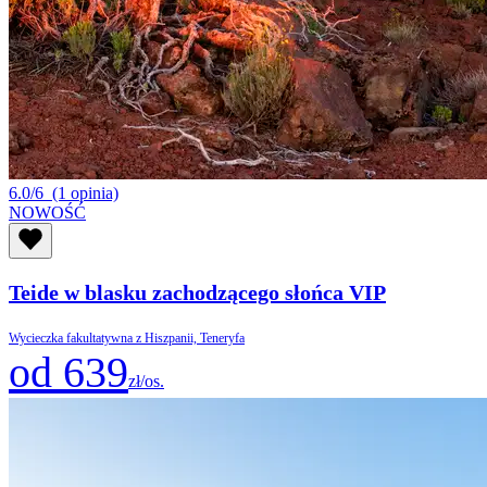
6.0/6
(1 opinia)
NOWOŚĆ
Teide w blasku zachodzącego słońca VIP
Wycieczka fakultatywna z Hiszpanii, Teneryfa
od 639
zł/os.