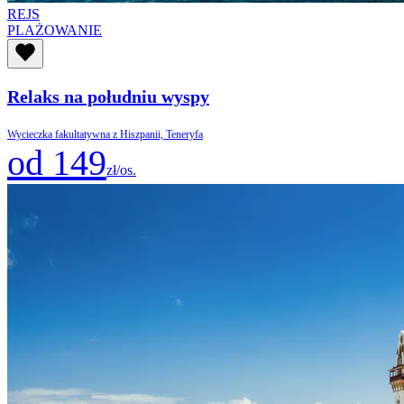
REJS
PLAŻOWANIE
Relaks na południu wyspy
Wycieczka fakultatywna z Hiszpanii, Teneryfa
od 149
zł/os.