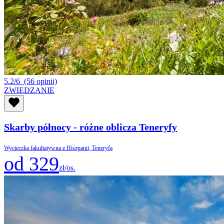
5.2/6
(56 opinii)
ZWIEDZANIE
Skarby północy - różne oblicza Teneryfy
Wycieczka fakultatywna z Hiszpanii, Teneryfa
od 329
zł/os.