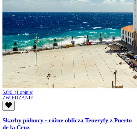
5.0/6
(1 opinia)
ZWIEDZANIE
Skarby północy - różne oblicza Teneryfy z Puerto
de la Cruz