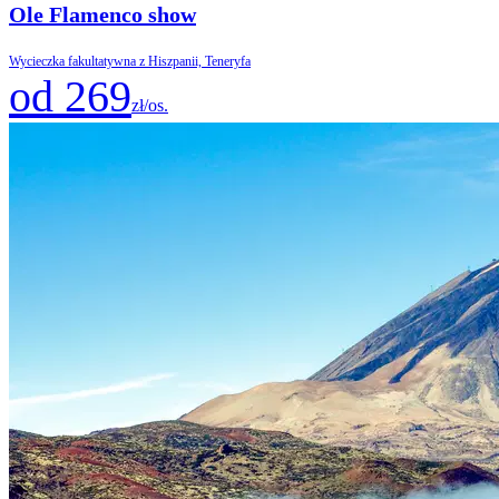
Ole Flamenco show
Wycieczka fakultatywna z Hiszpanii, Teneryfa
od 269
zł/os.