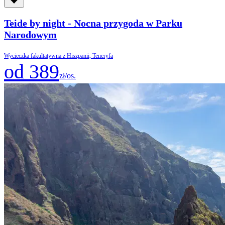
Teide by night - Nocna przygoda w Parku
Narodowym
Wycieczka fakultatywna z Hiszpanii, Teneryfa
od 389
zł/os.