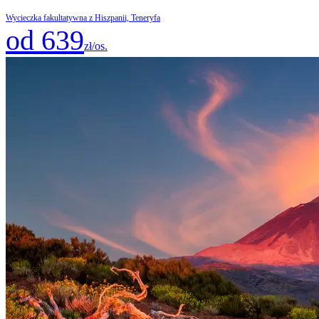
Wycieczka fakultatywna z Hiszpanii, Teneryfa
od 639
zł/os.