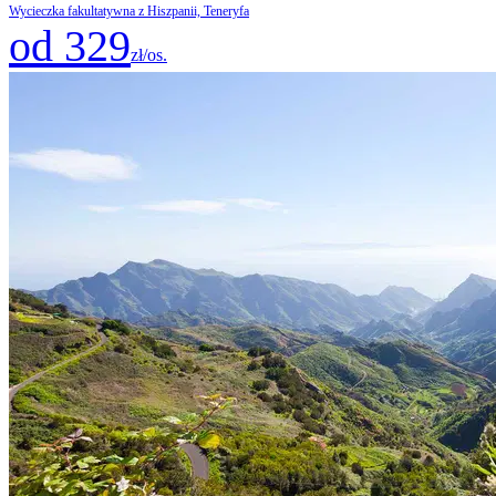
Wycieczka fakultatywna z Hiszpanii, Teneryfa
od 329
zł/os.