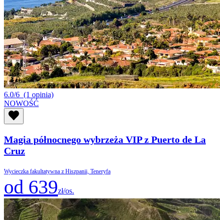
6.0/6
(1 opinia)
NOWOŚĆ
Magia północnego wybrzeża VIP z Puerto de La
Cruz
Wycieczka fakultatywna z Hiszpanii, Teneryfa
od 639
zł/os.