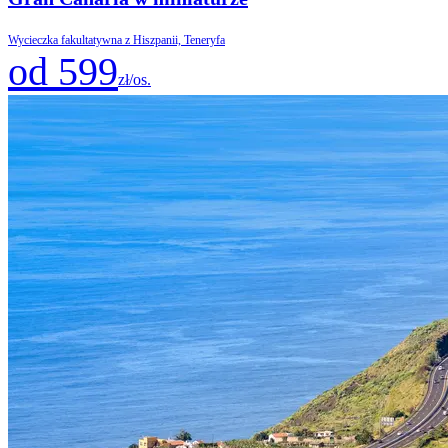
Wycieczka fakultatywna z Hiszpanii, Teneryfa
od 599
zł/os.