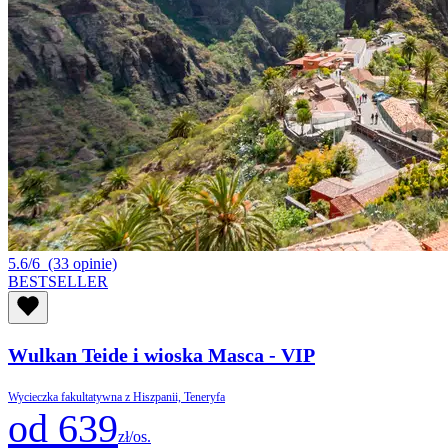
5.6/6
(33 opinie)
BESTSELLER
Wulkan Teide i wioska Masca - VIP
Wycieczka fakultatywna z Hiszpanii, Teneryfa
od 639
zł/os.