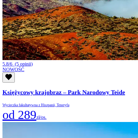
5.8/6
(5 opinii)
NOWOŚĆ
Księżycowy krajobraz – Park Narodowy Teide
Wycieczka fakultatywna z Hiszpanii, Teneryfa
od 289
zł/os.