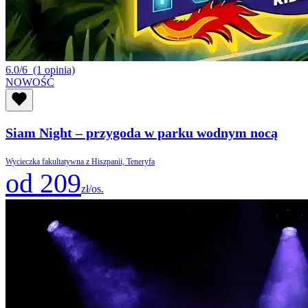
6.0/6
(1 opinia)
NOWOŚĆ
Siam Night – przygoda w parku wodnym nocą
Wycieczka fakultatywna z Hiszpanii, Teneryfa
od 209
zł/os.