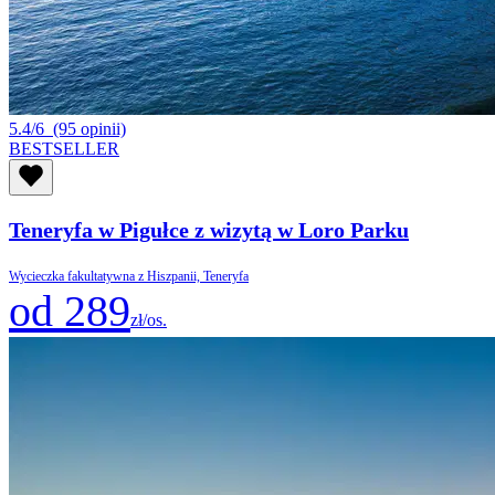
5.4/6
(95 opinii)
BESTSELLER
Teneryfa w Pigułce z wizytą w Loro Parku
Wycieczka fakultatywna z Hiszpanii, Teneryfa
od 289
zł/os.