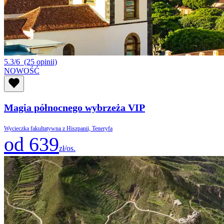
5.3/6
(25 opinii)
NOWOŚĆ
Magia północnego wybrzeża VIP
Wycieczka fakultatywna z Hiszpanii, Teneryfa
od 639
zł/os.