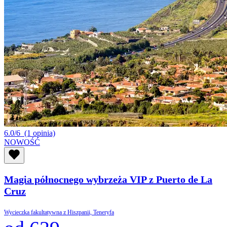
6.0/6
(1 opinia)
NOWOŚĆ
Magia północnego wybrzeża VIP z Puerto de La
Cruz
Wycieczka fakultatywna z Hiszpanii, Teneryfa