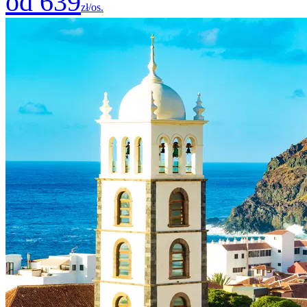
od 639
zł/os.