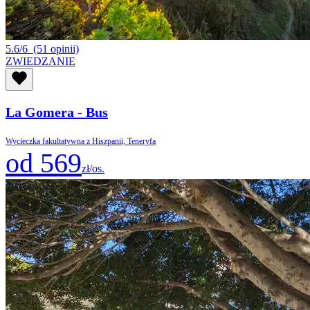
5.6/6
(51 opinii)
ZWIEDZANIE
La Gomera - Bus
Wycieczka fakultatywna z Hiszpanii, Teneryfa
od 569
zł/os.