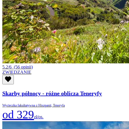
5.2/6
(56 opinii)
ZWIEDZANIE
Skarby północy - różne oblicza Teneryfy
Wycieczka fakultatywna z Hiszpanii, Teneryfa
od 329
zł/os.