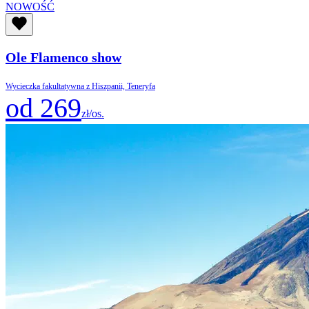
NOWOŚĆ
Ole Flamenco show
Wycieczka fakultatywna z Hiszpanii, Teneryfa
od 269
zł/os.