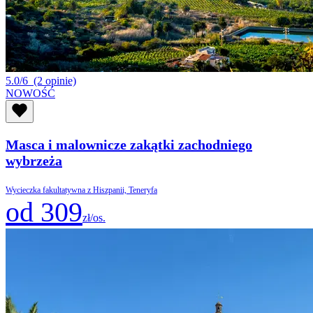
5.0/6
(2 opinie)
NOWOŚĆ
Masca i malownicze zakątki zachodniego
wybrzeża
Wycieczka fakultatywna z Hiszpanii, Teneryfa
od 309
zł/os.