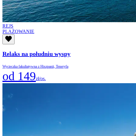
REJS
PLAŻOWANIE
Relaks na południu wyspy
Wycieczka fakultatywna z Hiszpanii, Teneryfa
od 149
zł/os.