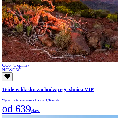
6.0/6
(1 opinia)
NOWOŚĆ
Teide w blasku zachodzącego słońca VIP
Wycieczka fakultatywna z Hiszpanii, Teneryfa
od 639
zł/os.