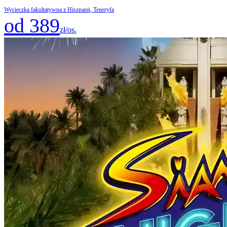
Wycieczka fakultatywna z Hiszpanii, Teneryfa
od 389
zł/os.