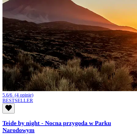
5.6/6
(4 opinie)
BESTSELLER
Teide by night - Nocna przygoda w Parku
Narodowym