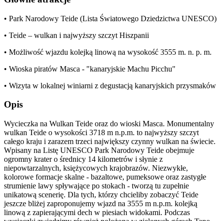
• Park Narodowy Teide (Lista Światowego Dziedzictwa UNESCO)
• Teide – wulkan i najwyższy szczyt Hiszpanii
• Możliwość wjazdu kolejką linową na wysokość 3555 m. n. p. m.
• Wioska piratów Masca - "kanaryjskie Machu Picchu"
• Wizyta w lokalnej winiarni z degustacją kanaryjskich przysmaków
Opis
Wycieczka na Wulkan Teide oraz do wioski Masca. Monumentalny
wulkan Teide o wysokości 3718 m n.p.m. to najwyższy szczyt
całego kraju i zarazem trzeci największy czynny wulkan na świecie.
Wpisany na Listę UNESCO Park Narodowy Teide obejmuje
ogromny krater o średnicy 14 kilometrów i słynie z
niepowtarzalnych, księżycowych krajobrazów. Niezwykłe,
kolorowe formacje skalne - bazaltowe, pumeksowe oraz zastygłe
strumienie lawy spływające po stokach - tworzą tu zupełnie
unikatową scenerię. Dla tych, którzy chcieliby zobaczyć Teide
jeszcze bliżej zaproponujemy wjazd na 3555 m n.p.m. kolejką
linową z zapierającymi dech w piesiach widokami. Podczas