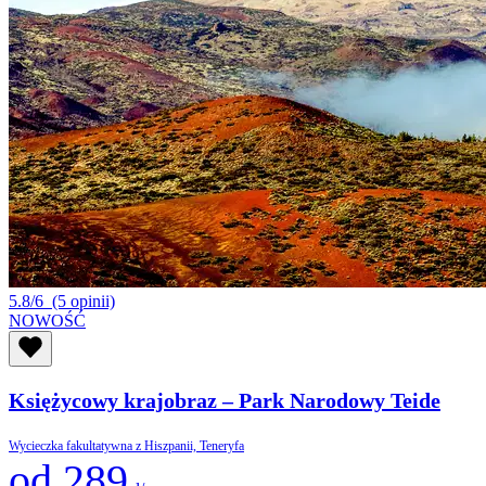
5.8/6
(5 opinii)
NOWOŚĆ
Księżycowy krajobraz – Park Narodowy Teide
Wycieczka fakultatywna z Hiszpanii, Teneryfa
od 289