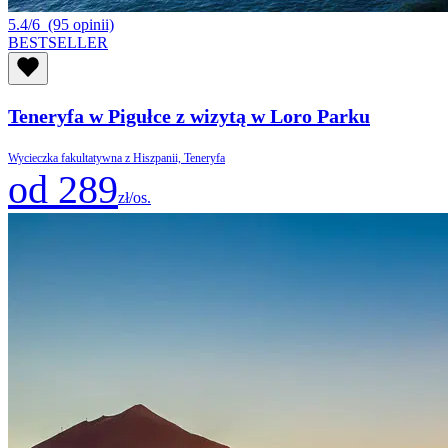
5.4/6
(95 opinii)
BESTSELLER
Teneryfa w Pigułce z wizytą w Loro Parku
Wycieczka fakultatywna z Hiszpanii, Teneryfa
od 289
zł/os.