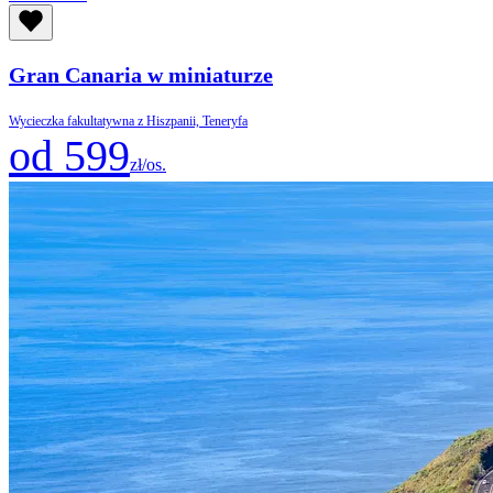
Gran Canaria w miniaturze
Wycieczka fakultatywna z Hiszpanii, Teneryfa
od 599
zł/os.