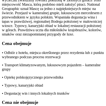
wycieczki zwiedzimy również położoną w zielonych górach Teno
miejscowość Masca, którą podobno mieli założyć piraci. National
Geographic uznał Mascę za jedno z najpiękniejszych miejsc na
świecie. Przejazd w kameralnej grupie, luksusowym mercedesem z
przewodnikiem w języku polskim. Wspaniała degustacja wina i
tapas w prawdziwej, regionalnej Bodega położonej w malowniczej
wiosce. Typowy, kanaryjski obiad w lokalnej restauracji położonej
w górach. Prawdziwa uczta dla miłośników krajobrazów, kolorów,
smaków oraz niezapomnianej przygody de luxe.
Cena obejmuje
• Odbiór z hotelu, miejsca określonego przez rezydenta lub z punktu
wybranego podczas procesu rezerwacji
• Transport klimatyzowanym, luksusowym pojazdem – kameralne
grupy
• Opiekę polskojęzycznego przewodnika
• Typowy, kanaryjski obiad
• Degustację win i innych lokalnych trunków
Cena nie obejmuje