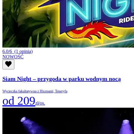
6.0/6
(1 opinia)
NOWOŚĆ
Siam Night – przygoda w parku wodnym nocą
Wycieczka fakultatywna z Hiszpanii, Teneryfa
od 209
zł/os.