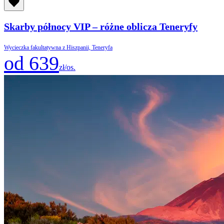
Skarby północy VIP – różne oblicza Teneryfy
Wycieczka fakultatywna z Hiszpanii, Teneryfa
od 639
zł/os.