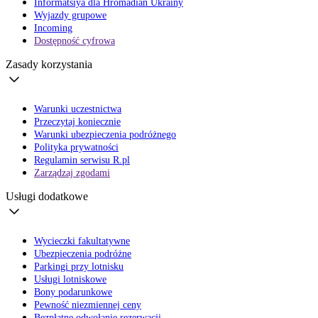
Informatsiya dla Hromadian Ukrainy
Wyjazdy grupowe
Incoming
Dostępność cyfrowa
Zasady korzystania
Warunki uczestnictwa
Przeczytaj koniecznie
Warunki ubezpieczenia podróżnego
Polityka prywatności
Regulamin serwisu R.pl
Zarządzaj zgodami
Usługi dodatkowe
Wycieczki fakultatywne
Ubezpieczenia podróżne
Parkingi przy lotnisku
Usługi lotniskowe
Bony podarunkowe
Pewność niezmiennej ceny
Bezpłatne odwołanie rezerwacji