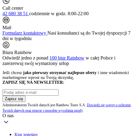
Call center
42 680 38 51
codziennie
w godz. 8:00-22:00
Mail
Formularz kontaktowy
Nasi konsultanci są do Twojej dyspozycji 7
dni w tygodniu
Biura Rainbow
Odwiedź jedno z ponad
100 biur Rainbow
w całej Polsce i
zarezerwuj swój
wymarzony urlop
Jeśli chcesz
jako pierwszy otrzymać najlepsze oferty
i inne wiadomości
marketingowe wprost na Twoją skrzynkę,
ZAPISZ SIĘ NA NEWSLETTER:
Zapisz się
Administratorem Twoich danych jest Rainbow Tours S.A.
Dowiedz się więcej o ochronie
Twoich danych oraz prawie i sposobie wycofania zgody
.
O nas
Kim jesteśmy