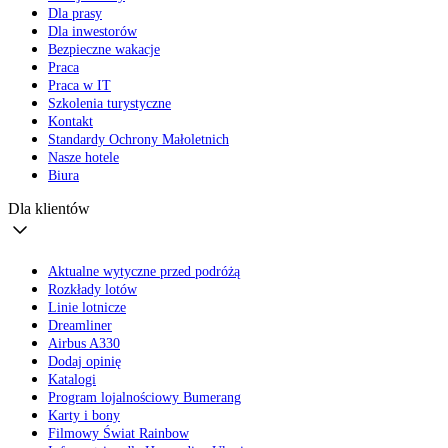
Dla prasy
Dla inwestorów
Bezpieczne wakacje
Praca
Praca w IT
Szkolenia turystyczne
Kontakt
Standardy Ochrony Małoletnich
Nasze hotele
Biura
Dla klientów
Aktualne wytyczne przed podróżą
Rozkłady lotów
Linie lotnicze
Dreamliner
Airbus A330
Dodaj opinię
Katalogi
Program lojalnościowy Bumerang
Karty i bony
Filmowy Świat Rainbow