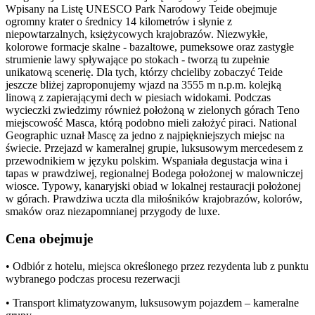
Wpisany na Listę UNESCO Park Narodowy Teide obejmuje
ogromny krater o średnicy 14 kilometrów i słynie z
niepowtarzalnych, księżycowych krajobrazów. Niezwykłe,
kolorowe formacje skalne - bazaltowe, pumeksowe oraz zastygłe
strumienie lawy spływające po stokach - tworzą tu zupełnie
unikatową scenerię. Dla tych, którzy chcieliby zobaczyć Teide
jeszcze bliżej zaproponujemy wjazd na 3555 m n.p.m. kolejką
linową z zapierającymi dech w piesiach widokami. Podczas
wycieczki zwiedzimy również położoną w zielonych górach Teno
miejscowość Masca, którą podobno mieli założyć piraci. National
Geographic uznał Mascę za jedno z najpiękniejszych miejsc na
świecie. Przejazd w kameralnej grupie, luksusowym mercedesem z
przewodnikiem w języku polskim. Wspaniała degustacja wina i
tapas w prawdziwej, regionalnej Bodega położonej w malowniczej
wiosce. Typowy, kanaryjski obiad w lokalnej restauracji położonej
w górach. Prawdziwa uczta dla miłośników krajobrazów, kolorów,
smaków oraz niezapomnianej przygody de luxe.
Cena obejmuje
• Odbiór z hotelu, miejsca określonego przez rezydenta lub z punktu
wybranego podczas procesu rezerwacji
• Transport klimatyzowanym, luksusowym pojazdem – kameralne