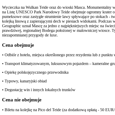
Wycieczka na Wulkan Teide oraz do wioski Masca. Monumentalny wul
na Listę UNESCO Park Narodowy Teide obejmuje ogromny krater o śr
pumeksowe oraz zastygłe strumienie lawy spływające po stokach - two
kolejką linową z zapierającymi dech w piesiach widokami. Podczas 
Geographic uznał Mascę za jedno z najpiękniejszych miejsc na świe
prawdziwej, regionalnej Bodega położonej w malowniczej wiosce. Ty
niezapomnianej przygody de luxe.
Cena obejmuje
• Odbiór z hotelu, miejsca określonego przez rezydenta lub z punkt
• Transport klimatyzowanym, luksusowym pojazdem – kameralne gr
• Opiekę polskojęzycznego przewodnika
• Typowy, kanaryjski obiad
• Degustację win i innych lokalnych trunków
Cena nie obejmuje
• Biletu na kolejkę na Pico del Teide (za dodatkową opłatą - 50 EUR/