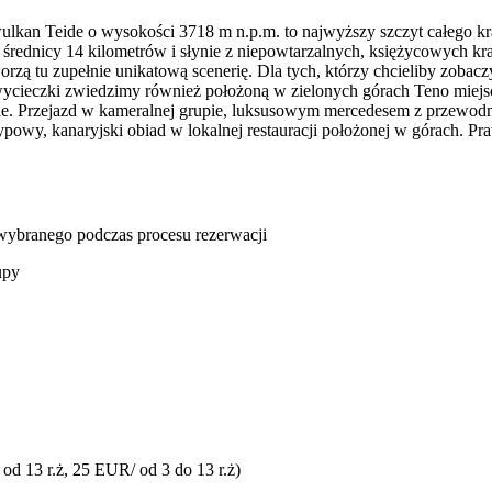
kan Teide o wysokości 3718 m n.p.m. to najwyższy szczyt całego kra
ednicy 14 kilometrów i słynie z niepowtarzalnych, księżycowych kra
rzą tu zupełnie unikatową scenerię. Dla tych, którzy chcieliby zobac
wycieczki zwiedzimy również położoną w zielonych górach Teno miejsc
cie. Przejazd w kameralnej grupie, luksusowym mercedesem z przewodn
powy, kanaryjski obiad w lokalnej restauracji położonej w górach. P
u wybranego podczas procesu rezerwacji
upy
 od 13 r.ż, 25 EUR/ od 3 do 13 r.ż)