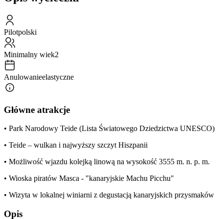
Pilot
polski
Minimalny wiek
2
Anulowanie
elastyczne
Główne atrakcje
• Park Narodowy Teide (Lista Światowego Dziedzictwa UNESCO)
• Teide – wulkan i najwyższy szczyt Hiszpanii
• Możliwość wjazdu kolejką linową na wysokość 3555 m. n. p. m.
• Wioska piratów Masca - "kanaryjskie Machu Picchu"
• Wizyta w lokalnej winiarni z degustacją kanaryjskich przysmaków
Opis