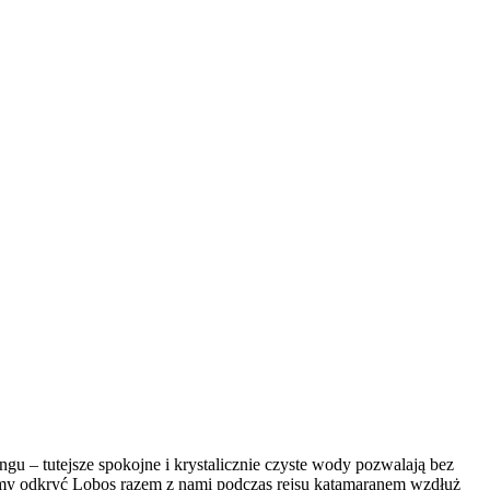
gu – tutejsze spokojne i krystalicznie czyste wody pozwalają bez
amy odkryć Lobos razem z nami podczas rejsu katamaranem wzdłuż