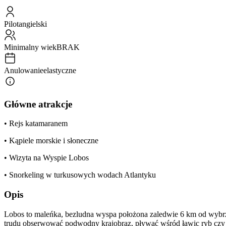
Pilot
angielski
Minimalny wiek
BRAK
Anulowanie
elastyczne
Główne atrakcje
• Rejs katamaranem
• Kąpiele morskie i słoneczne
• Wizyta na Wyspie Lobos
• Snorkeling w turkusowych wodach Atlantyku
Opis
Lobos to maleńka, bezludna wyspa położona zaledwie 6 km od wybrzeż
trudu obserwować podwodny krajobraz, pływać wśród ławic ryb czy