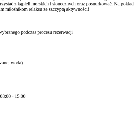
zystać z kąpieli morskich i słonecznych oraz posnurkować. Na pokład
im miłośnikom relaksu ze szczyptą aktywności!
u wybranego podczas procesu rezerwacji
owane, woda)
 08:00 - 15:00