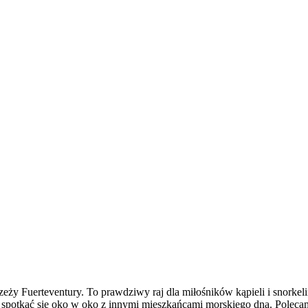
y Fuerteventury. To prawdziwy raj dla miłośników kąpieli i snorkelin
 spotkać się oko w oko z innymi mieszkańcami morskiego dna. Polec