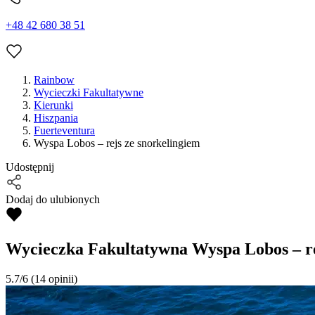
+48 42 680 38 51
Rainbow
Wycieczki Fakultatywne
Kierunki
Hiszpania
Fuerteventura
Wyspa Lobos – rejs ze snorkelingiem
Udostępnij
Dodaj do ulubionych
Wycieczka Fakultatywna
Wyspa Lobos – re
5.7/6
(14 opinii)