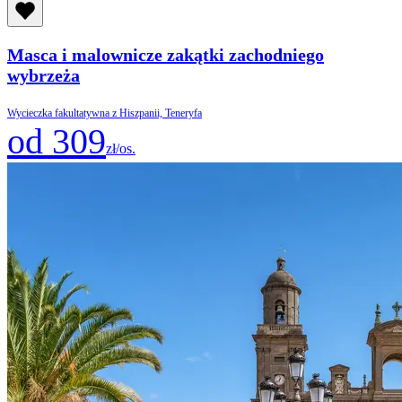
Masca i malownicze zakątki zachodniego
wybrzeża
Wycieczka fakultatywna z Hiszpanii, Teneryfa
od 309
zł/os.