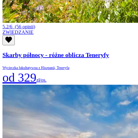
5.2/6
(56 opinii)
ZWIEDZANIE
Skarby północy - różne oblicza Teneryfy
Wycieczka fakultatywna z Hiszpanii, Teneryfa
od 329
zł/os.