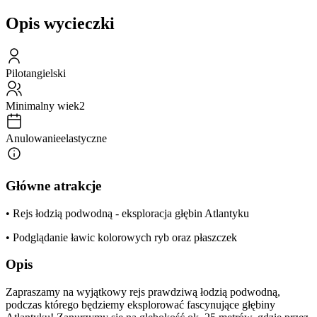
Opis wycieczki
Pilot
angielski
Minimalny wiek
2
Anulowanie
elastyczne
Główne atrakcje
• Rejs łodzią podwodną - eksploracja głębin Atlantyku
• Podglądanie ławic kolorowych ryb oraz płaszczek
Opis
Zapraszamy na wyjątkowy rejs prawdziwą łodzią podwodną,
podczas którego będziemy eksplorować fascynujące głębiny