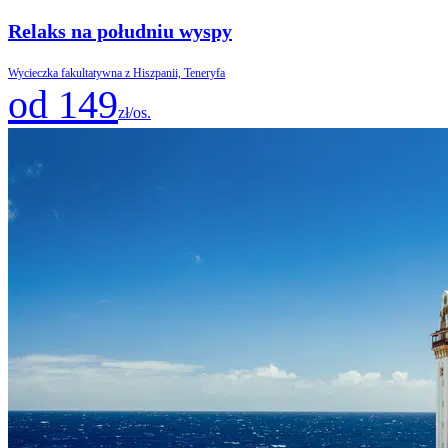
Relaks na południu wyspy
Wycieczka fakultatywna z Hiszpanii, Teneryfa
od 149
zł/os.