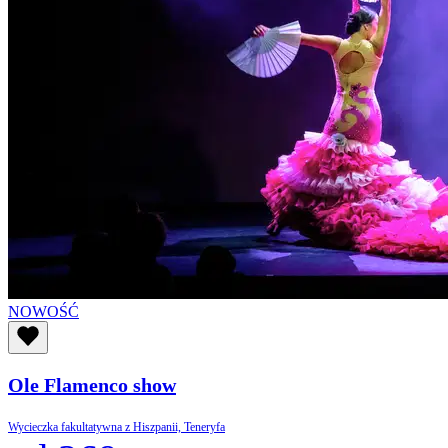
NOWOŚĆ
Ole Flamenco show
Wycieczka fakultatywna z Hiszpanii, Teneryfa