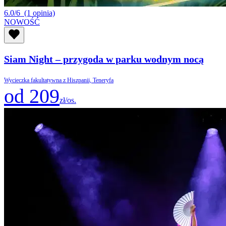
6.0/6
(1 opinia)
NOWOŚĆ
Siam Night – przygoda w parku wodnym nocą
Wycieczka fakultatywna z Hiszpanii, Teneryfa
od 209
zł/os.