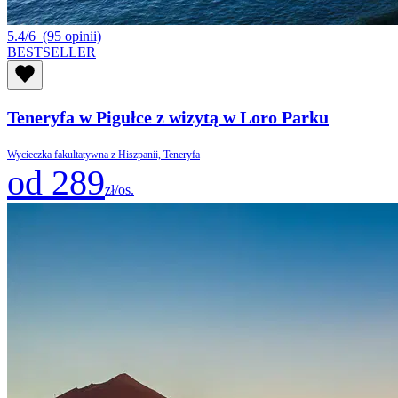
5.4/6
(95 opinii)
BESTSELLER
Teneryfa w Pigułce z wizytą w Loro Parku
Wycieczka fakultatywna z Hiszpanii, Teneryfa
od 289
zł/os.