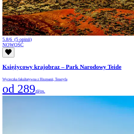
5.8/6
(5 opinii)
NOWOŚĆ
Księżycowy krajobraz – Park Narodowy Teide
Wycieczka fakultatywna z Hiszpanii, Teneryfa
od 289
zł/os.