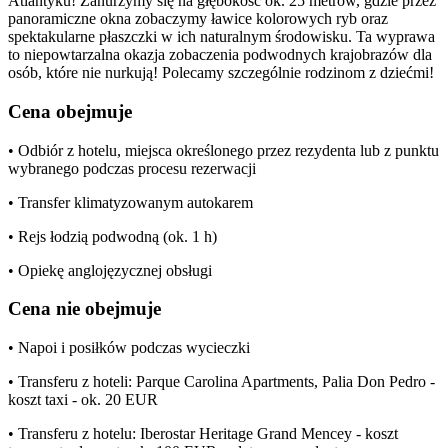
Atlantyku! Zanurzymy się na głębokość ok. 25 metrów, gdzie przez
panoramiczne okna zobaczymy ławice kolorowych ryb oraz
spektakularne płaszczki w ich naturalnym środowisku. Ta wyprawa
to niepowtarzalna okazja zobaczenia podwodnych krajobrazów dla
osób, które nie nurkują! Polecamy szczególnie rodzinom z dziećmi!
Cena obejmuje
• Odbiór z hotelu, miejsca określonego przez rezydenta lub z punktu
wybranego podczas procesu rezerwacji
• Transfer klimatyzowanym autokarem
• Rejs łodzią podwodną (ok. 1 h)
• Opiekę anglojęzycznej obsługi
Cena nie obejmuje
• Napoi i posiłków podczas wycieczki
• Transferu z hoteli: Parque Carolina Apartments, Palia Don Pedro -
koszt taxi - ok. 20 EUR
• Transferu z hotelu: Iberostar Heritage Grand Mencey - koszt