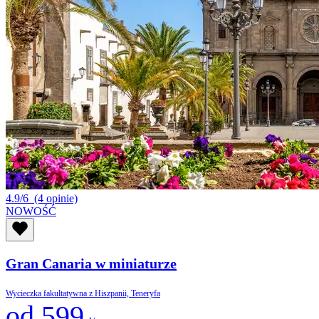
4.9/6
(4 opinie)
NOWOŚĆ
Gran Canaria w miniaturze
Wycieczka fakultatywna z Hiszpanii, Teneryfa
od 599