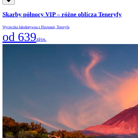
Skarby północy VIP – różne oblicza Teneryfy
Wycieczka fakultatywna z Hiszpanii, Teneryfa
od 639
zł/os.