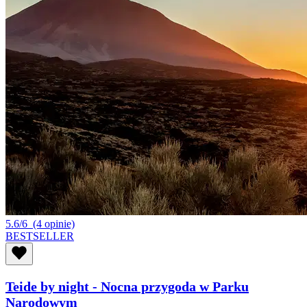
5.6/6
(4 opinie)
BESTSELLER
Teide by night - Nocna przygoda w Parku
Narodowym