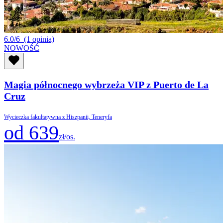
6.0/6
(1 opinia)
NOWOŚĆ
Magia północnego wybrzeża VIP z Puerto de La
Cruz
Wycieczka fakultatywna z Hiszpanii, Teneryfa
od 639
zł/os.