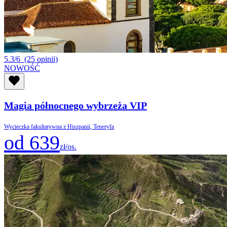
5.3/6
(25 opinii)
NOWOŚĆ
Magia północnego wybrzeża VIP
Wycieczka fakultatywna z Hiszpanii, Teneryfa
od 639
zł/os.