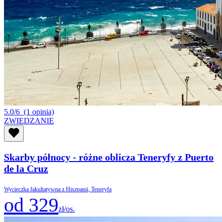
5.0/6
(1 opinia)
ZWIEDZANIE
Skarby północy - różne oblicza Teneryfy z Puerto
de la Cruz
Wycieczka fakultatywna z Hiszpanii, Teneryfa
od 329
zł/os.