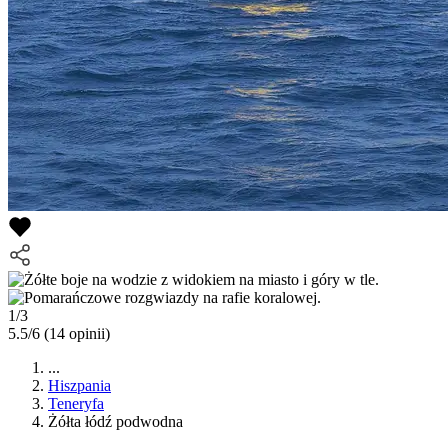
1/3
5.5/6
(14 opinii)
...
Hiszpania
Teneryfa
Żółta łódź podwodna