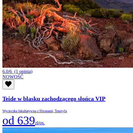
6.0/6
(1 opinia)
NOWOŚĆ
Teide w blasku zachodzącego słońca VIP
Wycieczka fakultatywna z Hiszpanii, Teneryfa
od 639
zł/os.