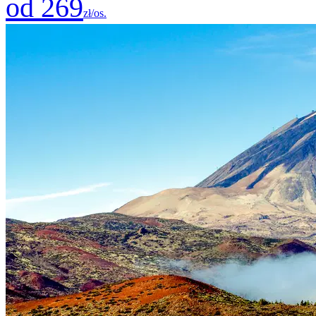
od 269
zł/os.