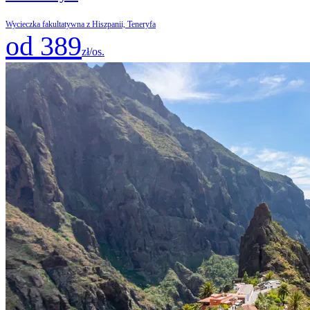
Wycieczka fakultatywna z Hiszpanii, Teneryfa
od 389
zł/os.