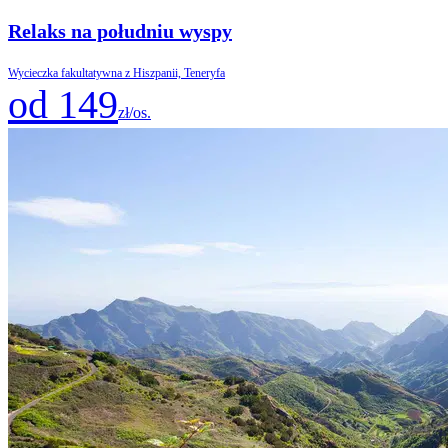
Relaks na południu wyspy
Wycieczka fakultatywna z Hiszpanii, Teneryfa
od 149
zł/os.