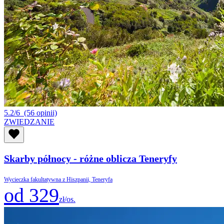
5.2/6
(56 opinii)
ZWIEDZANIE
Skarby północy - różne oblicza Teneryfy
Wycieczka fakultatywna z Hiszpanii, Teneryfa
od 329
zł/os.