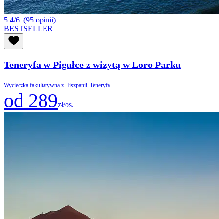
5.4/6
(95 opinii)
BESTSELLER
Teneryfa w Pigułce z wizytą w Loro Parku
Wycieczka fakultatywna z Hiszpanii, Teneryfa
od 289
zł/os.