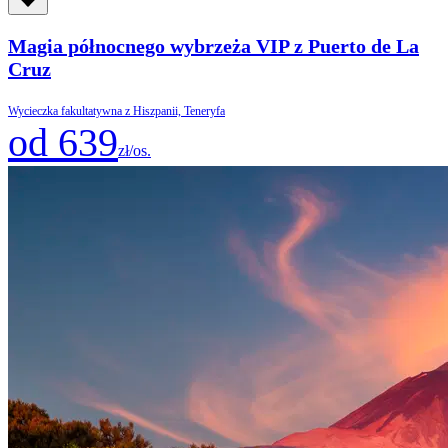
Magia północnego wybrzeża VIP z Puerto de La
Cruz
Wycieczka fakultatywna z Hiszpanii, Teneryfa
od 639
zł/os.