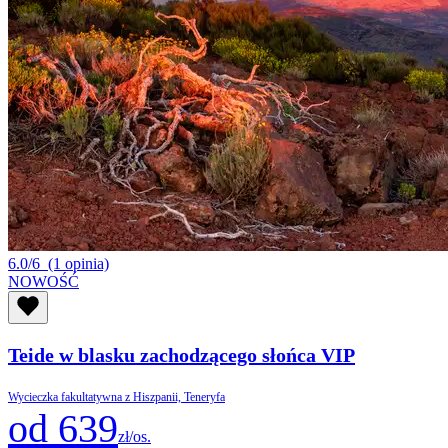
6.0/6
(1 opinia)
NOWOŚĆ
Teide w blasku zachodzącego słońca VIP
Wycieczka fakultatywna z Hiszpanii, Teneryfa
od 639
zł/os.