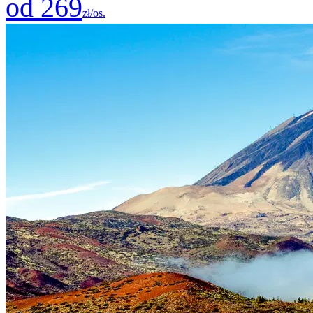
od 269
zł/os.