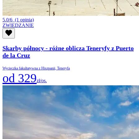
5.0/6
(1 opinia)
ZWIEDZANIE
Skarby północy - różne oblicza Teneryfy z Puerto
de la Cruz
Wycieczka fakultatywna z Hiszpanii, Teneryfa
od 329
zł/os.