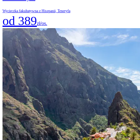
Wycieczka fakultatywna z Hiszpanii, Teneryfa
od 389
zł/os.