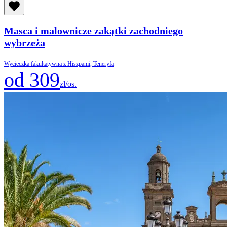
Masca i malownicze zakątki zachodniego
wybrzeża
Wycieczka fakultatywna z Hiszpanii, Teneryfa
od 309
zł/os.