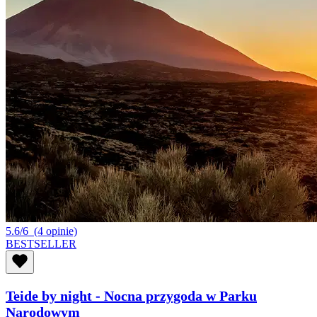
5.6/6
(4 opinie)
BESTSELLER
Teide by night - Nocna przygoda w Parku
Narodowym