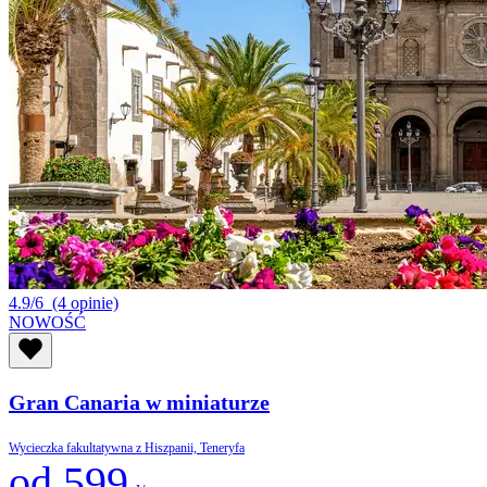
4.9/6
(4 opinie)
NOWOŚĆ
Gran Canaria w miniaturze
Wycieczka fakultatywna z Hiszpanii, Teneryfa
od 599