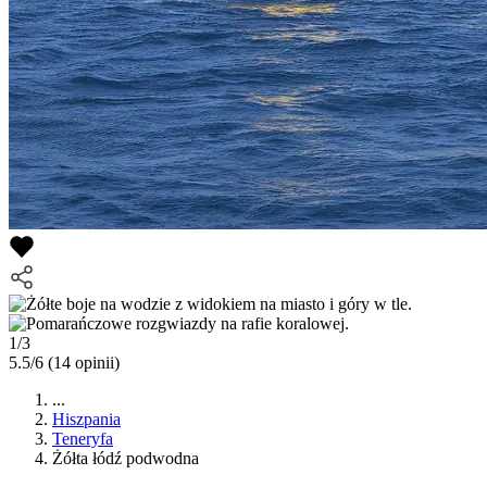
1/3
5.5/6
(14 opinii)
...
Hiszpania
Teneryfa
Żółta łódź podwodna