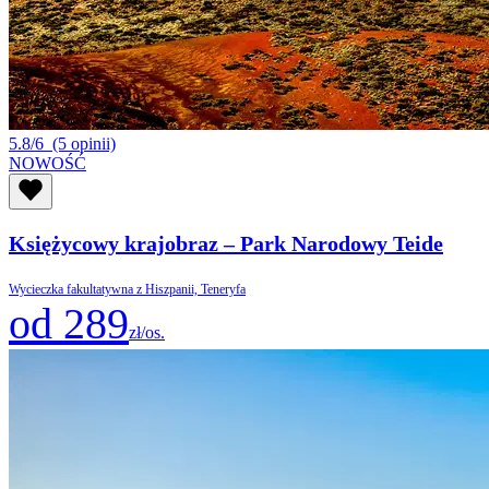
5.8/6
(5 opinii)
NOWOŚĆ
Księżycowy krajobraz – Park Narodowy Teide
Wycieczka fakultatywna z Hiszpanii, Teneryfa
od 289
zł/os.