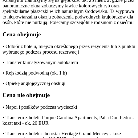
Atlantyku! Zanurzymy się na głębokość ok. 25 metrów, gdzie przez
panoramiczne okna zobaczymy ławice kolorowych ryb oraz
spektakularne płaszczki w ich naturalnym środowisku. Ta wyprawa
to niepowtarzalna okazja zobaczenia podwodnych krajobrazów dla
osób, które nie nurkują! Polecamy szczególnie rodzinom z dziećmi!
Cena obejmuje
• Odbiór z hotelu, miejsca określonego przez rezydenta lub z punktu
wybranego podczas procesu rezerwacji
• Transfer klimatyzowanym autokarem
• Rejs łodzią podwodną (ok. 1 h)
• Opiekę anglojęzycznej obsługi
Cena nie obejmuje
• Napoi i posiłków podczas wycieczki
• Transferu z hoteli: Parque Carolina Apartments, Palia Don Pedro -
koszt taxi - ok. 20 EUR
• Transferu z hotelu: Iberostar Heritage Grand Mencey - koszt