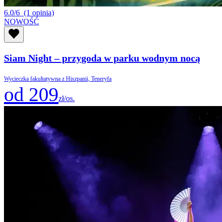
6.0/6
(1 opinia)
NOWOŚĆ
Siam Night – przygoda w parku wodnym nocą
Wycieczka fakultatywna z Hiszpanii, Teneryfa
od 209
zł/os.