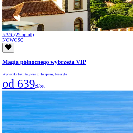
5.3/6
(25 opinii)
NOWOŚĆ
Magia północnego wybrzeża VIP
Wycieczka fakultatywna z Hiszpanii, Teneryfa
od 639
zł/os.