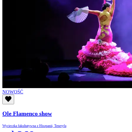
NOWOŚĆ
Ole Flamenco show
Wycieczka fakultatywna z Hiszpanii, Teneryfa