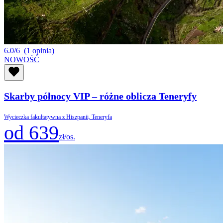
6.0/6
(1 opinia)
NOWOŚĆ
Skarby północy VIP – różne oblicza Teneryfy
Wycieczka fakultatywna z Hiszpanii, Teneryfa
od 639
zł/os.