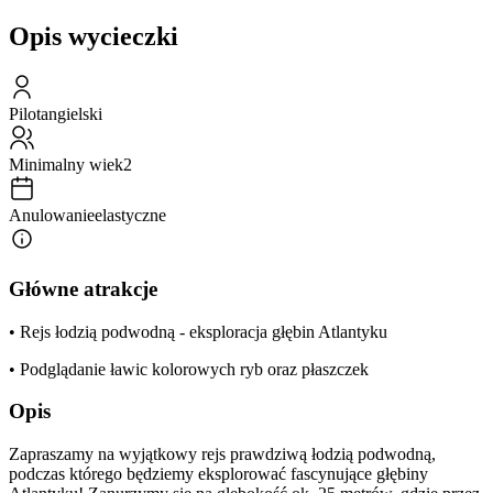
Opis wycieczki
Pilot
angielski
Minimalny wiek
2
Anulowanie
elastyczne
Główne atrakcje
• Rejs łodzią podwodną - eksploracja głębin Atlantyku
• Podglądanie ławic kolorowych ryb oraz płaszczek
Opis
Zapraszamy na wyjątkowy rejs prawdziwą łodzią podwodną,
podczas którego będziemy eksplorować fascynujące głębiny