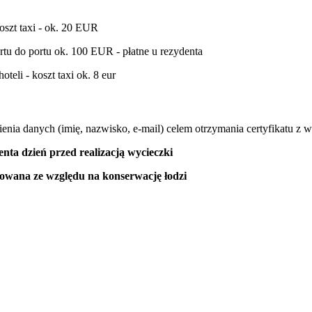
koszt taxi - ok. 20 EUR
ortu do portu ok. 100 EUR - płatne u rezydenta
teli - koszt taxi ok. 8 eur
nia danych (imię, nazwisko, e-mail) celem otrzymania certyfikatu z w
enta dzień przed realizacją wycieczki
zowana ze względu na konserwacj
ę łodzi