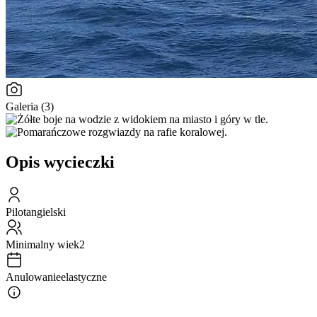
Galeria (3)
Opis wycieczki
Pilot
angielski
Minimalny wiek
2
Anulowanie
elastyczne